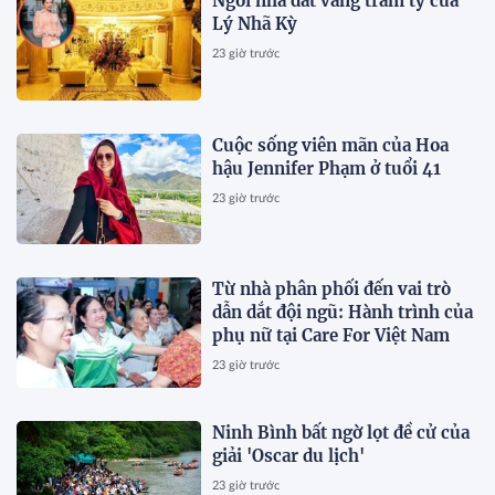
Ngôi nhà dát vàng trăm tỷ của
Lý Nhã Kỳ
23 giờ trước
Cuộc sống viên mãn của Hoa
hậu Jennifer Phạm ở tuổi 41
23 giờ trước
Từ nhà phân phối đến vai trò
dẫn dắt đội ngũ: Hành trình của
phụ nữ tại Care For Việt Nam
23 giờ trước
Ninh Bình bất ngờ lọt đề cử của
giải 'Oscar du lịch'
23 giờ trước