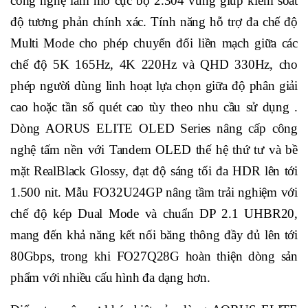
công nghệ làm mờ cục bộ 2.304 vùng giúp kiểm soát
độ tương phản chính xác. Tính năng hỗ trợ đa chế độ
Multi Mode cho phép chuyển đổi liền mạch giữa các
chế độ 5K 165Hz, 4K 220Hz và QHD 330Hz, cho
phép người dùng linh hoạt lựa chọn giữa độ phân giải
cao hoặc tần số quét cao tùy theo nhu cầu sử dụng .
Dòng AORUS ELITE OLED Series nâng cấp công
nghệ tấm nền với Tandem OLED thế hệ thứ tư và bề
mặt RealBlack Glossy, đạt độ sáng tối đa HDR lên tới
1.500 nit. Mẫu FO32U24GP nâng tầm trải nghiệm với
chế độ kép Dual Mode và chuẩn DP 2.1 UHBR20,
mang đến khả năng kết nối băng thông đầy đủ lên tới
80Gbps, trong khi FO27Q28G hoàn thiện dòng sản
phẩm với nhiều cấu hình đa dạng hơn.