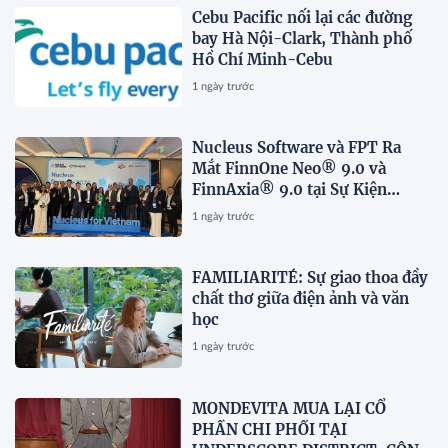
Cebu Pacific nối lại các đường
bay Hà Nội-Clark, Thành phố
Hồ Chí Minh-Cebu
1 ngày trước
Nucleus Software và FPT Ra
Mắt FinnOne Neo® 9.0 và
FinnAxia® 9.0 tại Sự Kiện
Nucleus Synapse Lần Đầu Tiên
1 ngày trước
tại Việt Nam
FAMILIARITÉ: Sự giao thoa đầy
chất thơ giữa điện ảnh và văn
học
1 ngày trước
MONDEVITA MUA LẠI CỔ
PHẦN CHI PHỐI TẠI