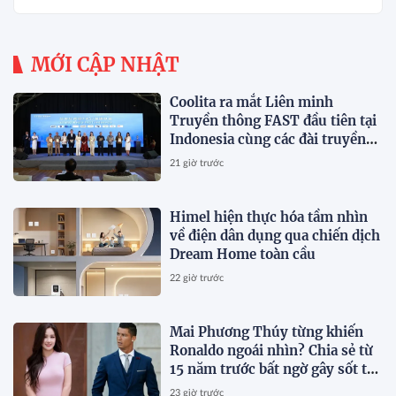
TẢNG THƯƠNG HIỆU CAO CẤP MỚI CỦA Ý.
MỚI CẬP NHẬT
Coolita ra mắt Liên minh
Truyền thông FAST đầu tiên tại
Indonesia cùng các đài truyền
hình hàng đầu
21 giờ trước
Himel hiện thực hóa tầm nhìn
về điện dân dụng qua chiến dịch
Dream Home toàn cầu
22 giờ trước
Mai Phương Thúy từng khiến
Ronaldo ngoái nhìn? Chia sẻ từ
15 năm trước bất ngờ gây sốt trở
lại
23 giờ trước