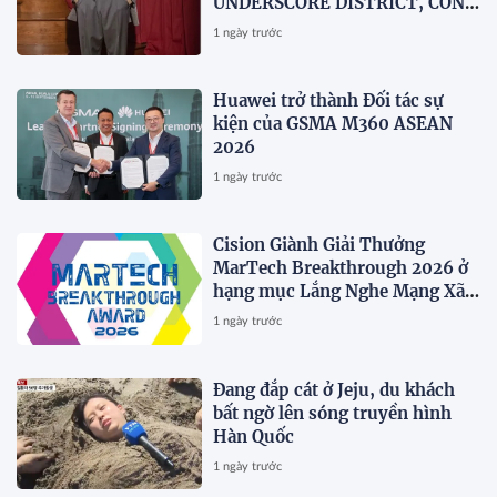
UNDERSCORE DISTRICT, CÔNG
TY MẸ CỦA MAGLIANO, ĐÁNH
1 ngày trước
DẤU BƯỚC THỨ HAI TRONG
QUÁ TRÌNH XÂY DỰNG NỀN
TẢNG THƯƠNG HIỆU CAO CẤP
Huawei trở thành Đối tác sự
MỚI CỦA Ý.
kiện của GSMA M360 ASEAN
2026
1 ngày trước
Cision Giành Giải Thưởng
MarTech Breakthrough 2026 ở
hạng mục Lắng Nghe Mạng Xã
Hội, Phân Phối Thông Cáo Báo
1 ngày trước
Chí và Tối Ưu Hóa Công Cụ Trả
Lời (AEO)
Đang đắp cát ở Jeju, du khách
bất ngờ lên sóng truyền hình
Hàn Quốc
1 ngày trước