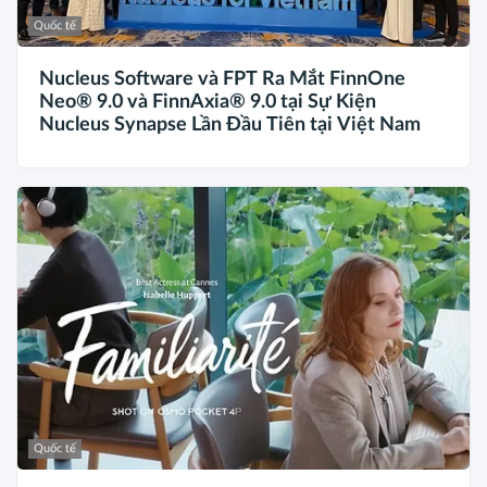
Quốc tế
Nucleus Software và FPT Ra Mắt FinnOne
Neo® 9.0 và FinnAxia® 9.0 tại Sự Kiện
Nucleus Synapse Lần Đầu Tiên tại Việt Nam
Quốc tế