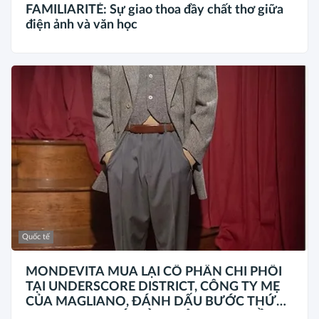
FAMILIARITÉ: Sự giao thoa đầy chất thơ giữa
điện ảnh và văn học
Quốc tế
MONDEVITA MUA LẠI CỔ PHẦN CHI PHỐI
TẠI UNDERSCORE DISTRICT, CÔNG TY MẸ
CỦA MAGLIANO, ĐÁNH DẤU BƯỚC THỨ
HAI TRONG QUÁ TRÌNH XÂY DỰNG NỀN