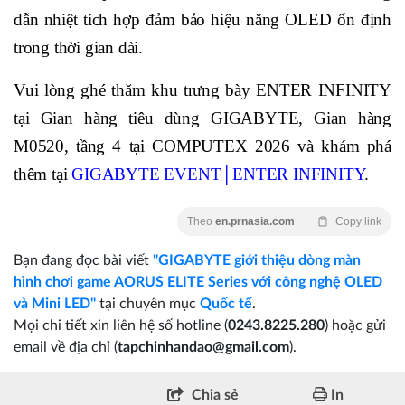
dẫn nhiệt tích hợp đảm bảo hiệu năng OLED ổn định
trong thời gian dài.
Vui lòng ghé thăm khu trưng bày ENTER INFINITY
tại Gian hàng tiêu dùng GIGABYTE, Gian hàng
M0520, tầng 4 tại COMPUTEX 2026 và khám phá
thêm tại
GIGABYTE EVENT│ENTER INFINITY
.
Theo
en.prnasia.com
Copy link
Bạn đang đọc bài viết
"GIGABYTE giới thiệu dòng màn
hình chơi game AORUS ELITE Series với công nghệ OLED
và Mini LED"
tại chuyên mục
Quốc tế
.
Mọi chi tiết xin liên hệ số hotline (
0243.8225.280
) hoặc gửi
email về địa chỉ (
tapchinhandao@gmail.com
).
Chia sẻ
In