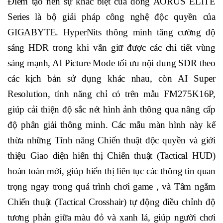
Điểm tạo nên sự khác biệt của dòng AORUS ELITE
Series là bộ giải pháp công nghệ độc quyền của
GIGABYTE. HyperNits thông minh tăng cường độ
sáng HDR trong khi vẫn giữ được các chi tiết vùng
sáng mạnh, AI Picture Mode tối ưu nội dung SDR theo
các kịch bản sử dụng khác nhau, còn AI Super
Resolution, tính năng chỉ có trên mẫu FM275K16P,
giúp cải thiện độ sắc nét hình ảnh thông qua nâng cấp
độ phân giải thông minh. Các mẫu màn hình này kế
thừa những Tính năng Chiến thuật độc quyền và giới
thiệu Giao diện hiển thị Chiến thuật (Tactical HUD)
hoàn toàn mới, giúp hiển thị liên tục các thông tin quan
trọng ngay trong quá trình chơi game , và Tâm ngắm
Chiến thuật (Tactical Crosshair) tự động điều chỉnh độ
tương phản giữa màu đỏ và xanh lá, giúp người chơi