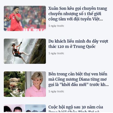
Xuân Son kêu gọi chuyên trang
chuyển nhượng số 1 thế giới
công tâm với đội tuyển Việt
Nam
1 ngày trước
Du khách liều mình đu dây vượt
thác 120 m ở Trung Quốc
1 ngày trước
Bên trong căn biệt thự ven biển
mà Công nương Diana từng mơ
gọi là "khởi đầu mới" trước khi
qua đời vài tháng
1 ngày trước
Cuộc hội ngộ sau 30 năm của
"vua hài" Châu Tinh Trì và