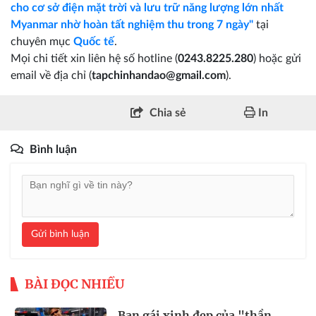
cho cơ sở điện mặt trời và lưu trữ năng lượng lớn nhất
Myanmar nhờ hoàn tất nghiệm thu trong 7 ngày"
tại
chuyên mục
Quốc tế
.
Mọi chi tiết xin liên hệ số hotline (
0243.8225.280
) hoặc gửi
email về địa chỉ (
tapchinhandao@gmail.com
).
Chia sẻ
In
Bình luận
Gửi bình luận
BÀI ĐỌC NHIỀU
Bạn gái xinh đẹp của "thần