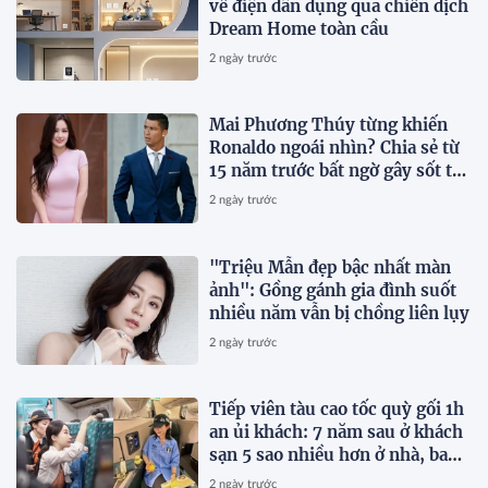
về điện dân dụng qua chiến dịch
Dream Home toàn cầu
2 ngày trước
Mai Phương Thúy từng khiến
Ronaldo ngoái nhìn? Chia sẻ từ
15 năm trước bất ngờ gây sốt trở
lại
2 ngày trước
"Triệu Mẫn đẹp bậc nhất màn
ảnh": Gồng gánh gia đình suốt
nhiều năm vẫn bị chồng liên lụy
2 ngày trước
Tiếp viên tàu cao tốc quỳ gối 1h
an ủi khách: 7 năm sau ở khách
sạn 5 sao nhiều hơn ở nhà, bay
hạng thương gia
2 ngày trước