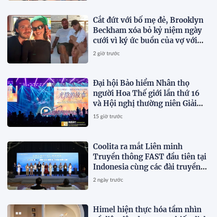
Cắt đứt với bố mẹ đẻ, Brooklyn
Beckham xóa bỏ kỷ niệm ngày
cưới vì ký ức buồn của vợ với
Victoria trong ngày cưới
2 giờ trước
Đại hội Bảo hiểm Nhân thọ
người Hoa Thế giới lần thứ 16
và Hội nghị thường niên Giải
thưởng Rồng Quốc tế (IDA)
15 giờ trước
2026 được tổ chức trọng thể
Coolita ra mắt Liên minh
Truyền thông FAST đầu tiên tại
Indonesia cùng các đài truyền
hình hàng đầu
2 ngày trước
Himel hiện thực hóa tầm nhìn