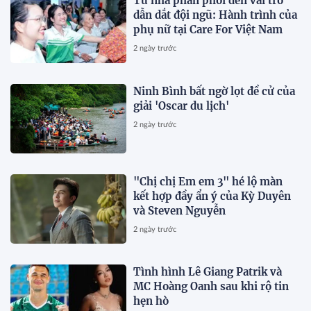
Từ nhà phân phối đến vai trò
dẫn dắt đội ngũ: Hành trình của
phụ nữ tại Care For Việt Nam
2 ngày trước
Ninh Bình bất ngờ lọt đề cử của
giải 'Oscar du lịch'
2 ngày trước
"Chị chị Em em 3" hé lộ màn
kết hợp đầy ẩn ý của Kỳ Duyên
và Steven Nguyễn
2 ngày trước
Tình hình Lê Giang Patrik và
MC Hoàng Oanh sau khi rộ tin
hẹn hò