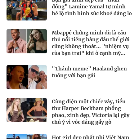
đồng" Lamine Yamal tự mình
hé lộ tình hình sức khoẻ đáng lo
Mbappé chứng minh dù là cầu
thủ nổi tiếng hàng đầu thế giới
cũng không thoát... "nhiệm vụ
của bạn trai" khi ở cạnh mỹ
nhân Ester Expósito
"Thánh meme" Haaland ghen
tuông với bạn gái
Cùng diện một chiếc váy, tiểu
thư Harper Beckham phổng
phao, xinh đẹp, Victoria lại gây
chú ý vì vóc dáng gầy gò
Hot girl đẹp nhất nhì Việt Nam