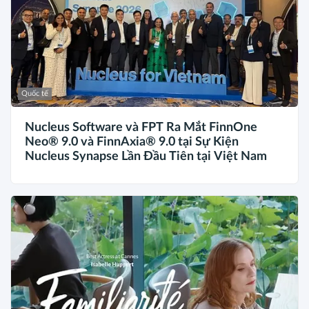
Quốc tế
Nucleus Software và FPT Ra Mắt FinnOne
Neo® 9.0 và FinnAxia® 9.0 tại Sự Kiện
Nucleus Synapse Lần Đầu Tiên tại Việt Nam