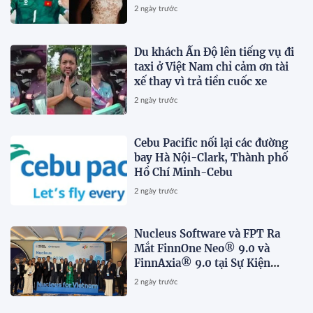
2 ngày trước
Du khách Ấn Độ lên tiếng vụ đi
taxi ở Việt Nam chỉ cảm ơn tài
xế thay vì trả tiền cuốc xe
2 ngày trước
Cebu Pacific nối lại các đường
bay Hà Nội-Clark, Thành phố
Hồ Chí Minh-Cebu
2 ngày trước
Nucleus Software và FPT Ra
Mắt FinnOne Neo® 9.0 và
FinnAxia® 9.0 tại Sự Kiện
Nucleus Synapse Lần Đầu Tiên
2 ngày trước
tại Việt Nam