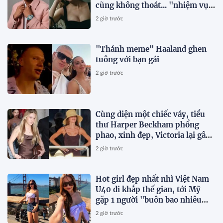
cũng không thoát... "nhiệm vụ
của bạn trai" khi ở cạnh mỹ
2 giờ trước
nhân Ester Expósito
"Thánh meme" Haaland ghen
tuông với bạn gái
2 giờ trước
Cùng diện một chiếc váy, tiểu
thư Harper Beckham phổng
phao, xinh đẹp, Victoria lại gây
chú ý vì vóc dáng gầy gò
2 giờ trước
Hot girl đẹp nhất nhì Việt Nam
U40 đi khắp thế gian, tới Mỹ
gặp 1 người "buôn bao nhiêu
chuyện"
2 giờ trước