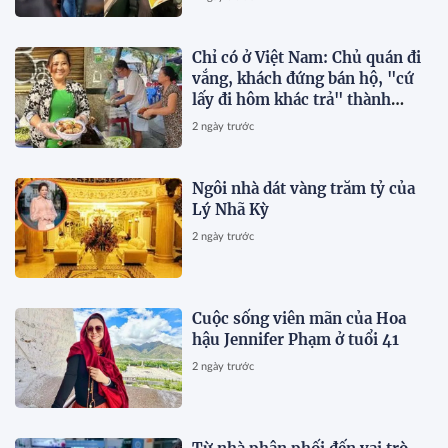
Chỉ có ở Việt Nam: Chủ quán đi
vắng, khách đứng bán hộ, "cứ
lấy đi hôm khác trả" thành
chuyện thường ngày
2 ngày trước
Ngôi nhà dát vàng trăm tỷ của
Lý Nhã Kỳ
2 ngày trước
Cuộc sống viên mãn của Hoa
hậu Jennifer Phạm ở tuổi 41
2 ngày trước