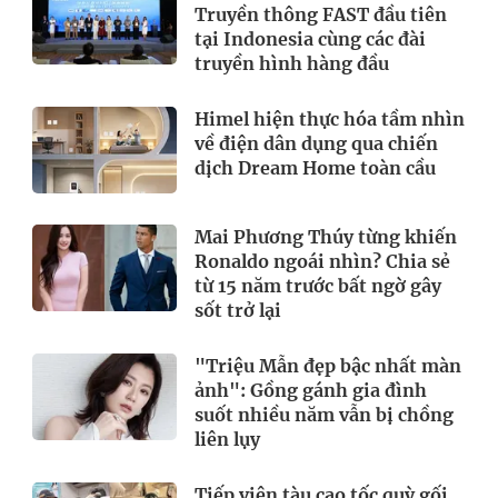
Truyền thông FAST đầu tiên
tại Indonesia cùng các đài
truyền hình hàng đầu
Himel hiện thực hóa tầm nhìn
về điện dân dụng qua chiến
dịch Dream Home toàn cầu
Mai Phương Thúy từng khiến
Ronaldo ngoái nhìn? Chia sẻ
từ 15 năm trước bất ngờ gây
sốt trở lại
"Triệu Mẫn đẹp bậc nhất màn
ảnh": Gồng gánh gia đình
suốt nhiều năm vẫn bị chồng
liên lụy
Tiếp viên tàu cao tốc quỳ gối