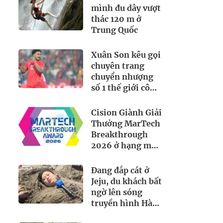
mình đu dây vượt
thác 120 m ở
Trung Quốc
Xuân Son kêu gọi
chuyên trang
chuyển nhượng
số 1 thế giới công
tâm với đội tuyển
Việt Nam
Cision Giành Giải
Thưởng MarTech
Breakthrough
2026 ở hạng mục
Lắng Nghe Mạng
Xã Hội, Phân
Đang đắp cát ở
Phối Thông Cáo
Jeju, du khách bất
Báo Chí và Tối Ưu
ngờ lên sóng
Hóa Công Cụ Trả
truyền hình Hàn
Lời (AEO)
Quốc