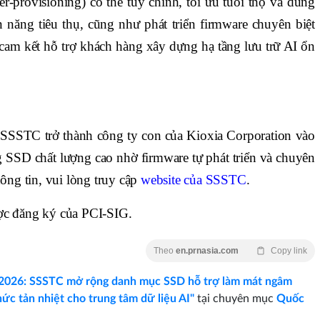
provisioning) có thể tùy chỉnh, tối ưu tuổi thọ và dung
n năng tiêu thụ, cũng như phát triển firmware chuyên biệt
am kết hỗ trợ khách hàng xây dựng hạ tầng lưu trữ AI ổn
SSSTC trở thành công ty con của Kioxia Corporation vào
SSD chất lượng cao nhờ firmware tự phát triển và chuyên
ng tin, vui lòng truy cập
website của SSSTC
.
ợc đăng ký của PCI-SIG.
Theo
en.prnasia.com
Copy link
2026: SSSTC mở rộng danh mục SSD hỗ trợ làm mát ngâm
hức tản nhiệt cho trung tâm dữ liệu AI"
tại chuyên mục
Quốc