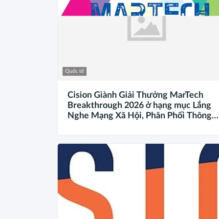
Quốc tế
Cision Giành Giải Thưởng MarTech
Breakthrough 2026 ở hạng mục Lắng
Nghe Mạng Xã Hội, Phân Phối Thông
Cáo Báo Chí và Tối Ưu Hóa Công Cụ Tr
Lời (AEO)