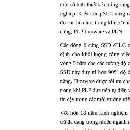
thời sở hữu thiết kế chống run
nghiệp. Kiến trúc pSLC nâng ca
độ cao liên tục, trong khi cơ 
cứng, PLP firmware và PLN — m
Các dòng ổ cứng SSD eTLC cấp
định cho khối lượng công việ
vòng 5 năm cho các cường độ cô
SSD này duy trì hơn 90% độ ổ
năng. Firmware được tối ưu cho
trong khi PLP dựa trên tụ điện
tin cậy trong các môi trường tri
Với hơn 18 năm kinh nghiệm t
trữ đa dạng trong nhiều ngành 