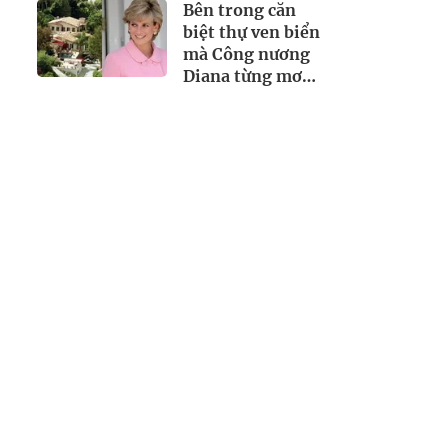
Bên trong căn
biệt thự ven biển
mà Công nương
Diana từng mơ
gọi là "khởi đầu
mới" trước khi
qua đời vài tháng