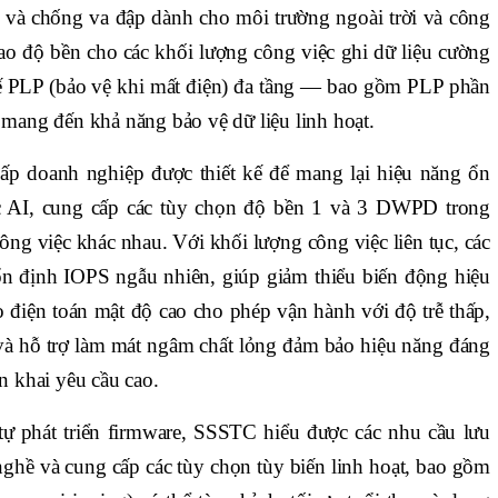
g và chống va đập dành cho môi trường ngoài trời và công
o độ bền cho các khối lượng công việc ghi dữ liệu cường
chế PLP (bảo vệ khi mất điện) đa tầng — bao gồm PLP phần
ang đến khả năng bảo vệ dữ liệu linh hoạt.
 doanh nghiệp được thiết kế để mang lại hiệu năng ổn
c AI, cung cấp các tùy chọn độ bền 1 và 3 DWPD trong
ng việc khác nhau. Với khối lượng công việc liên tục, các
n định IOPS ngẫu nhiên, giúp giảm thiểu biến động hiệu
 điện toán mật độ cao cho phép vận hành với độ trễ thấp,
 và hỗ trợ làm mát ngâm chất lỏng đảm bảo hiệu năng đáng
ển khai yêu cầu cao.
ự phát triển firmware, SSSTC hiểu được các nhu cầu lưu
nghề và cung cấp các tùy chọn tùy biến linh hoạt, bao gồm