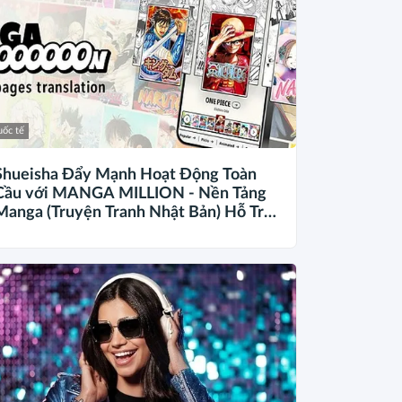
ốc tế
Shueisha Đẩy Mạnh Hoạt Động Toàn
Cầu với MANGA MILLION - Nền Tảng
Manga (Truyện Tranh Nhật Bản) Hỗ Trợ
100 Ngôn Ngữ