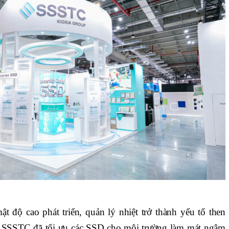
ật độ cao phát triển, quản lý nhiệt trở thành yếu tố then
y, SSSTC đã tối ưu các SSD cho môi trường làm mát ngâm