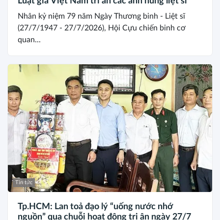
Luật gia Việt Nam tri ân các anh hùng liệt sĩ
Nhân kỷ niệm 79 năm Ngày Thương binh - Liệt sĩ
(27/7/1947 - 27/7/2026), Hội Cựu chiến binh cơ
quan...
Tin tức
Tp.HCM: Lan toả đạo lý “uống nước nhớ
nguồn” qua chuỗi hoạt động tri ân ngày 27/7