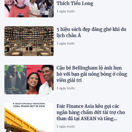
Thích Tiểu Long
1 ngày trước
5 hiệu sách đẹp đáng ghé khi du
lịch châu Á
1 ngày trước
Cậu bé Bellingham lộ ảnh hẹn
hò với bạn gái nóng bỏng ở công
viên giải trí
1 ngày trước
Fair Finance Asia kêu gọi các
ngân hàng chấm dứt tài trợ cho
than đá tại ASEAN và tăng
cường các biện pháp bảo vệ xã
1 ngày trước
hội