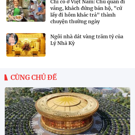
Chỉ có ở Việt Nam: Chủ quán đi
vắng, khách đứng bán hộ, "cứ
lấy đi hôm khác trả" thành
chuyện thường ngày
Ngôi nhà dát vàng trăm tỷ của
Lý Nhã Kỳ
CÙNG CHỦ ĐỀ