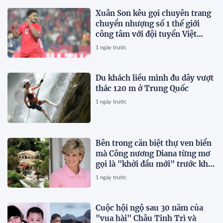
Xuân Son kêu gọi chuyên trang
chuyển nhượng số 1 thế giới
công tâm với đội tuyển Việt
Nam
1 ngày trước
Du khách liều mình đu dây vượt
thác 120 m ở Trung Quốc
1 ngày trước
Bên trong căn biệt thự ven biển
mà Công nương Diana từng mơ
gọi là "khởi đầu mới" trước khi
qua đời vài tháng
1 ngày trước
Cuộc hội ngộ sau 30 năm của
"vua hài" Châu Tinh Trì và