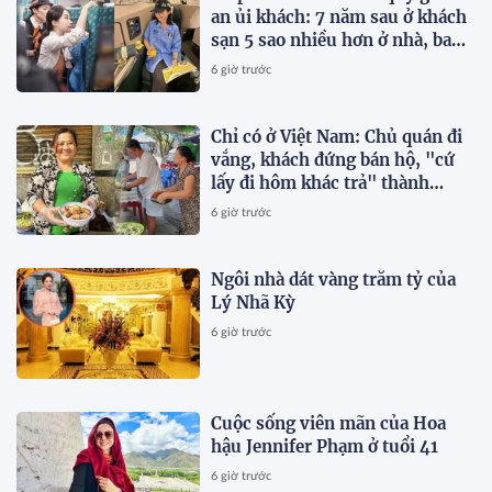
an ủi khách: 7 năm sau ở khách
sạn 5 sao nhiều hơn ở nhà, bay
hạng thương gia
6 giờ trước
Chỉ có ở Việt Nam: Chủ quán đi
vắng, khách đứng bán hộ, "cứ
lấy đi hôm khác trả" thành
chuyện thường ngày
6 giờ trước
Ngôi nhà dát vàng trăm tỷ của
Lý Nhã Kỳ
6 giờ trước
Cuộc sống viên mãn của Hoa
hậu Jennifer Phạm ở tuổi 41
6 giờ trước