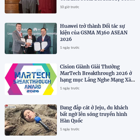
TY MẸ CỦA MAGLIANO, ĐÁNH
10 giờ trước
DẤU BƯỚC THỨ HAI TRONG
QUÁ TRÌNH XÂY DỰNG NỀN
TẢNG THƯƠNG HIỆU CAO CẤP
Huawei trở thành Đối tác sự
MỚI CỦA Ý.
kiện của GSMA M360 ASEAN
2026
1 ngày trước
Cision Giành Giải Thưởng
MarTech Breakthrough 2026 ở
hạng mục Lắng Nghe Mạng Xã
Hội, Phân Phối Thông Cáo Báo
1 ngày trước
Chí và Tối Ưu Hóa Công Cụ Trả
Lời (AEO)
Đang đắp cát ở Jeju, du khách
bất ngờ lên sóng truyền hình
Hàn Quốc
1 ngày trước