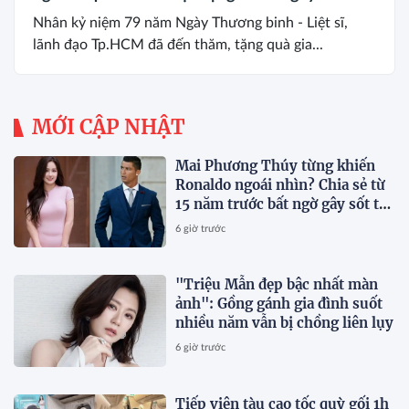
Nhân kỷ niệm 79 năm Ngày Thương binh - Liệt sĩ,
lãnh đạo Tp.HCM đã đến thăm, tặng quà gia...
MỚI CẬP NHẬT
Mai Phương Thúy từng khiến
Ronaldo ngoái nhìn? Chia sẻ từ
15 năm trước bất ngờ gây sốt trở
lại
6 giờ trước
"Triệu Mẫn đẹp bậc nhất màn
ảnh": Gồng gánh gia đình suốt
nhiều năm vẫn bị chồng liên lụy
6 giờ trước
Tiếp viên tàu cao tốc quỳ gối 1h