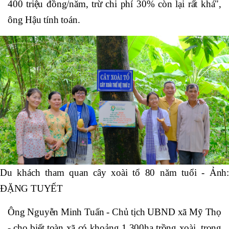
400 triệu đồng/năm, trừ chi phí 30% còn lại rất khá",
ông Hậu tính toán.
Du khách tham quan cây xoài tổ 80 năm tuổi - Ảnh:
ĐẶNG TUYẾT
Ông Nguyễn Minh Tuấn - Chủ tịch UBND xã Mỹ Thọ
- cho biết toàn xã có khoảng 1.300ha trồng xoài, trong