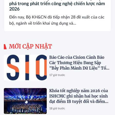
phá trong phát triển công nghệ chiến lược năm
2026
Đến nay, Bộ KH&CN đã tiếp nhận 28 đề xuất của các
bộ, ngành về triển khai ứng dụng và...
MỚI CẬP NHẬT
Báo Cáo của Cision Cảnh Báo
Các Thương Hiệu Đang Sập
"Bẫy Phân Mảnh Dữ Liệu" Tốn
Kém
17 giờ trước
Khóa tốt nghiệp năm 2026 của
ISHCMC ghi nhận hai học sinh
đạt điểm IB tuyệt đối và điểm
trung bình toàn khóa đạt 34,5
18 giờ trước