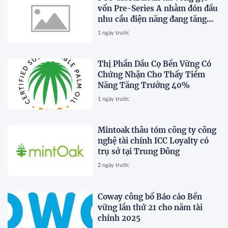
vốn Pre-Series A nhằm đón đầu
nhu cầu điện năng đang tăng
trưởng nhanh chóng tại Đông
1 ngày trước
Nam Á
Thị Phần Dầu Cọ Bền Vững Có
Chứng Nhận Cho Thấy Tiềm
Năng Tăng Trưởng 40%
1 ngày trước
Mintoak thâu tóm công ty công
nghệ tài chính ICC Loyalty có
trụ sở tại Trung Đông
2 ngày trước
Coway công bố Báo cáo Bền
vững lần thứ 21 cho năm tài
chính 2025