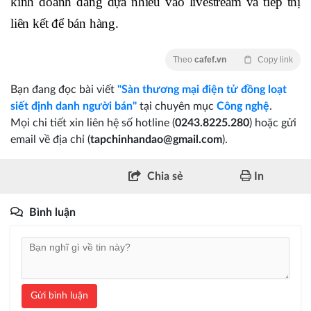
kinh doanh đang dựa nhiều vào livestream và tiếp thị
liên kết để bán hàng.
Theo
cafef.vn
Copy link
Bạn đang đọc bài viết
"Sàn thương mại điện tử đồng loạt
siết định danh người bán"
tại chuyên mục
Công nghệ
.
Mọi chi tiết xin liên hệ số hotline (
0243.8225.280
) hoặc gửi
email về địa chỉ (
tapchinhandao@gmail.com
).
Chia sẻ
In
Bình luận
Gửi bình luận