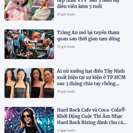
đẹp nhất VTV' sau 5 năm lấy
diễn viên kém 5 tuổi
19 giờ trước
Tràng An mở lại tuyến tham
quan sau thời gian tạm dừng
19 giờ trước
Ái nữ xưởng hạt điều Tây Ninh
xuất hiện tại sự kiện ở TP.HCM
sau 3 tháng chia tay chồng
Campuchia
19 giờ trước
Hard Rock Cafe và Coca-Cola®
Khởi Động Cuộc Thi Âm Nhạc
Hard Rock Rising dành cho các
Nghệ Sĩ Trẻ Triển Vọng
1 ngày trước