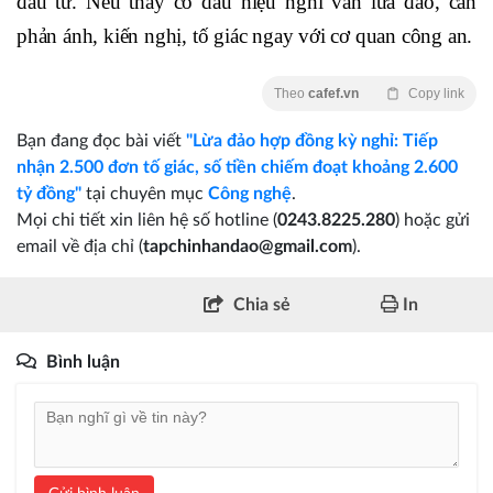
đầu tư. Nếu thấy có dấu hiệu nghi vấn lừa đảo, cần
phản ánh, kiến nghị, tố giác ngay với cơ quan công an.
Theo
cafef.vn
Copy link
Bạn đang đọc bài viết
"Lừa đảo hợp đồng kỳ nghỉ: Tiếp
nhận 2.500 đơn tố giác, số tiền chiếm đoạt khoảng 2.600
tỷ đồng"
tại chuyên mục
Công nghệ
.
Mọi chi tiết xin liên hệ số hotline (
0243.8225.280
) hoặc gửi
email về địa chỉ (
tapchinhandao@gmail.com
).
Chia sẻ
In
Bình luận