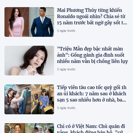
Mai Phương Thúy từng khiến
Ronaldo ngoái nhìn? Chia sẻ từ
15 năm trước bất ngờ gây sốt trở
lại
1 ngày trước
"Triệu Mẫn đẹp bậc nhất màn
ảnh": Gồng gánh gia đình suốt
nhiều năm vẫn bị chồng liên lụy
1 ngày trước
Tiếp viên tàu cao tốc quỳ gối 1h
an ủi khách: 7 năm sau ở khách
sạn 5 sao nhiều hơn ở nhà, bay
hạng thương gia
1 ngày trước
Chỉ có ở Việt Nam: Chủ quán đi
vắng, khách đứng bán hộ, "cứ