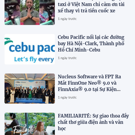
taxi ở Việt Nam chỉ cảm ơn tài
xế thay vì trả tiền cuốc xe
1 ngày trước
Cebu Pacific nối lại các đường
bay Hà Nội-Clark, Thành phố
Hồ Chí Minh-Cebu
1 ngày trước
Nucleus Software và FPT Ra
Mắt FinnOne Neo® 9.0 và
FinnAxia® 9.0 tại Sự Kiện
Nucleus Synapse Lần Đầu Tiên
1 ngày trước
tại Việt Nam
FAMILIARITÉ: Sự giao thoa đầy
chất thơ giữa điện ảnh và văn
học