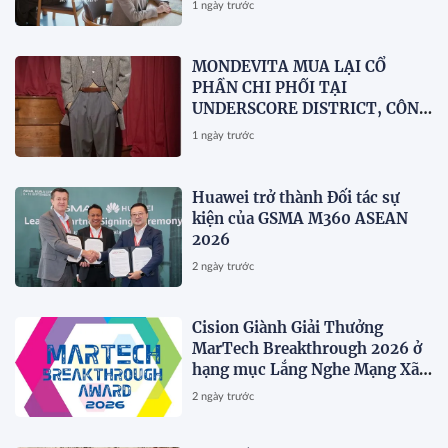
1 ngày trước
MONDEVITA MUA LẠI CỔ
PHẦN CHI PHỐI TẠI
UNDERSCORE DISTRICT, CÔNG
TY MẸ CỦA MAGLIANO, ĐÁNH
1 ngày trước
DẤU BƯỚC THỨ HAI TRONG
QUÁ TRÌNH XÂY DỰNG NỀN
TẢNG THƯƠNG HIỆU CAO CẤP
Huawei trở thành Đối tác sự
MỚI CỦA Ý.
kiện của GSMA M360 ASEAN
2026
2 ngày trước
Cision Giành Giải Thưởng
MarTech Breakthrough 2026 ở
hạng mục Lắng Nghe Mạng Xã
Hội, Phân Phối Thông Cáo Báo
2 ngày trước
Chí và Tối Ưu Hóa Công Cụ Trả
Lời (AEO)