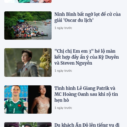
Ninh Bình bất ngờ lọt đề cử của
giải 'Oscar du lịch'
1 ngày trước
"Chị chị Em em 3" hé lộ màn
kết hợp đầy ẩn ý của Kỳ Duyên
và Steven Nguyễn
1 ngày trước
Tình hình Lê Giang Patrik và
MC Hoàng Oanh sau khi rộ tin
hẹn hò
1 ngày trước
Du khách Ấn Độ lên tiếng vụ đi