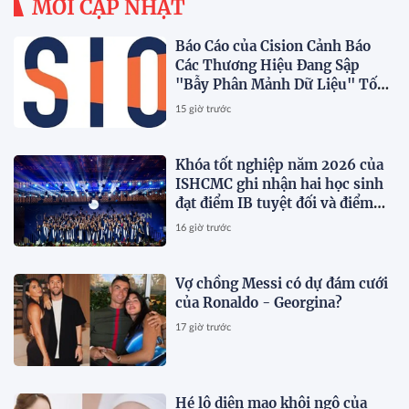
MỚI CẬP NHẬT
Báo Cáo của Cision Cảnh Báo
Các Thương Hiệu Đang Sập
"Bẫy Phân Mảnh Dữ Liệu" Tốn
Kém
15 giờ trước
Khóa tốt nghiệp năm 2026 của
ISHCMC ghi nhận hai học sinh
đạt điểm IB tuyệt đối và điểm
trung bình toàn khóa đạt 34,5
16 giờ trước
Vợ chồng Messi có dự đám cưới
của Ronaldo - Georgina?
17 giờ trước
Hé lộ diện mạo khôi ngô của