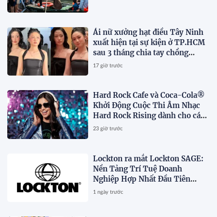
Ái nữ xưởng hạt điều Tây Ninh
xuất hiện tại sự kiện ở TP.HCM
sau 3 tháng chia tay chồng
Campuchia
17 giờ trước
Hard Rock Cafe và Coca-Cola®
Khởi Động Cuộc Thi Âm Nhạc
Hard Rock Rising dành cho các
Nghệ Sĩ Trẻ Triển Vọng
23 giờ trước
Lockton ra mắt Lockton SAGE:
Nền Tảng Trí Tuệ Doanh
Nghiệp Hợp Nhất Đầu Tiên
Trong Ngành
1 ngày trước