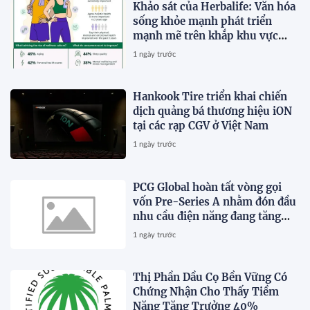
Khảo sát của Herbalife: Văn hóa
sống khỏe mạnh phát triển
mạnh mẽ trên khắp khu vực
Châu Á - Thái Bình Dương khi 4
1 ngày trước
trong 5 người tiêu dùng ưu tiên
sức khỏe toàn diện
Hankook Tire triển khai chiến
dịch quảng bá thương hiệu iON
tại các rạp CGV ở Việt Nam
1 ngày trước
PCG Global hoàn tất vòng gọi
vốn Pre-Series A nhằm đón đầu
nhu cầu điện năng đang tăng
trưởng nhanh chóng tại Đông
1 ngày trước
Nam Á
Thị Phần Dầu Cọ Bền Vững Có
Chứng Nhận Cho Thấy Tiềm
Năng Tăng Trưởng 40%