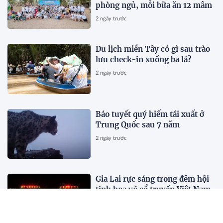
phòng ngủ, mỗi bữa ăn 12 mâm
2 ngày trước
Du lịch miền Tây có gì sau trào
lưu check-in xuồng ba lá?
2 ngày trước
Báo tuyết quý hiếm tái xuất ở
Trung Quốc sau 7 năm
2 ngày trước
Gia Lai rực sáng trong đêm hội
tinh hoa võ cổ truyền Việt Nam
2 ngày trước