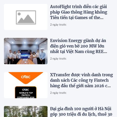
AutoFlight trình diễn các giải
pháp Giao thông Hàng không
Tiên tiến tại Games of the
Future 2026 ở Astana,
2 ngày trước
Kazakhstan
Envision Energy giành dự án
điện gió ven bờ 200 MW lớn
nhất tại Việt Nam cùng REE
Energy, củng cố Hệ thống Năng
2 ngày trước
lượng Tương lai trên khắp Đông
Nam Á
XTransfer được vinh danh trong
danh sách Các công ty Fintech
hàng đầu thế giới năm 2026 của
CNBC
2 ngày trước
Đại gia đình 100 người ở Hà Nội
góp 300 triệu đi du lịch, thuê 30