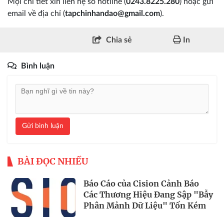
Mọi chi tiết xin liên hệ số hotline (
0243.8225.280
) hoặc gửi
email về địa chỉ (
tapchinhandao@gmail.com
).
Chia sẻ
In
Bình luận
Gửi bình luận
BÀI ĐỌC NHIỀU
Báo Cáo của Cision Cảnh Báo
Các Thương Hiệu Đang Sập "Bẫy
Phân Mảnh Dữ Liệu" Tốn Kém