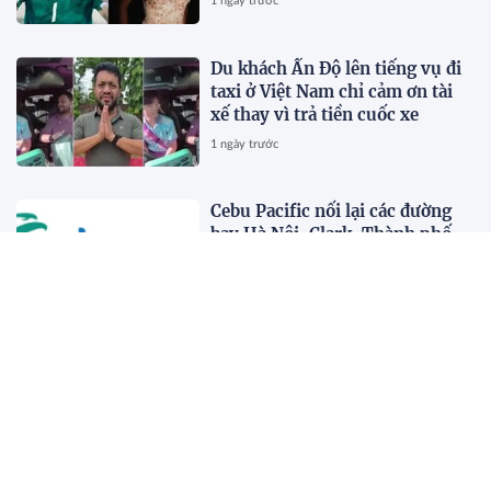
1 ngày trước
Du khách Ấn Độ lên tiếng vụ đi
taxi ở Việt Nam chỉ cảm ơn tài
xế thay vì trả tiền cuốc xe
1 ngày trước
Cebu Pacific nối lại các đường
bay Hà Nội-Clark, Thành phố
Hồ Chí Minh-Cebu
1 ngày trước
Nucleus Software và FPT Ra
Mắt FinnOne Neo® 9.0 và
FinnAxia® 9.0 tại Sự Kiện
Nucleus Synapse Lần Đầu Tiên
1 ngày trước
tại Việt Nam