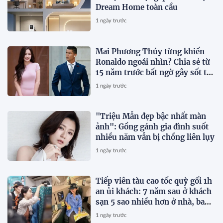
Dream Home toàn cầu
1 ngày trước
Mai Phương Thúy từng khiến
Ronaldo ngoái nhìn? Chia sẻ từ
15 năm trước bất ngờ gây sốt trở
lại
1 ngày trước
"Triệu Mẫn đẹp bậc nhất màn
ảnh": Gồng gánh gia đình suốt
nhiều năm vẫn bị chồng liên lụy
1 ngày trước
Tiếp viên tàu cao tốc quỳ gối 1h
an ủi khách: 7 năm sau ở khách
sạn 5 sao nhiều hơn ở nhà, bay
hạng thương gia
1 ngày trước