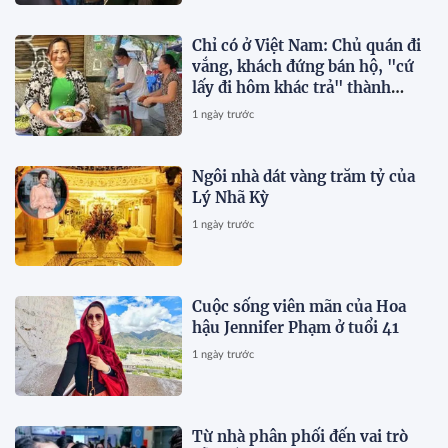
Chỉ có ở Việt Nam: Chủ quán đi
vắng, khách đứng bán hộ, "cứ
lấy đi hôm khác trả" thành
chuyện thường ngày
1 ngày trước
Ngôi nhà dát vàng trăm tỷ của
Lý Nhã Kỳ
1 ngày trước
Cuộc sống viên mãn của Hoa
hậu Jennifer Phạm ở tuổi 41
1 ngày trước
Từ nhà phân phối đến vai trò