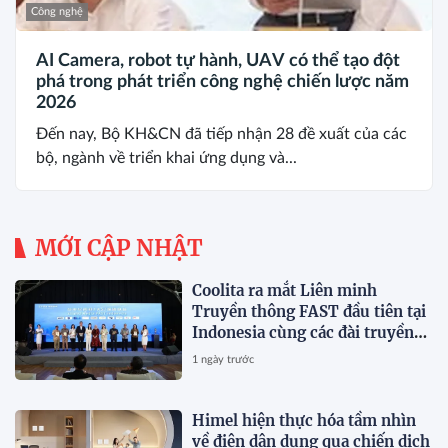
Công nghệ
AI Camera, robot tự hành, UAV có thể tạo đột
phá trong phát triển công nghệ chiến lược năm
2026
Đến nay, Bộ KH&CN đã tiếp nhận 28 đề xuất của các
bộ, ngành về triển khai ứng dụng và...
MỚI CẬP NHẬT
Coolita ra mắt Liên minh
Truyền thông FAST đầu tiên tại
Indonesia cùng các đài truyền
hình hàng đầu
1 ngày trước
Himel hiện thực hóa tầm nhìn
về điện dân dụng qua chiến dịch