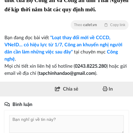
thức của Bộ Công an và Công an tỉnh Thái Nguyên
để kịp thời nắm bắt các quy định mới.
Theo
cafef.vn
Copy link
Bạn đang đọc bài viết
"Loạt thay đổi mới về CCCD,
VNeID... có hiệu lực từ 1/7, Công an khuyến nghị người
dân cần làm những việc sau đây"
tại chuyên mục
Công
nghệ
.
Mọi chi tiết xin liên hệ số hotline (
0243.8225.280
) hoặc gửi
email về địa chỉ (
tapchinhandao@gmail.com
).
Chia sẻ
In
Bình luận