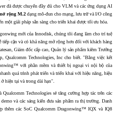
iver đã được chuyển đầy đủ cho VLM và các ứng dụng AI
 mở rộng M.2
dạng mô-đun cho mạng, lưu trữ và I/O công
 một giải pháp sẵn sàng cho triển khai được tối ưu hóa.
onwing mới của Innodisk, chúng tôi đang làm cho trí tuệ
 dễ tiếp cận và có khả năng mở rộng hơn đối với khách hàng
atesan, Giám đốc cấp cao, Quản lý sản phẩm kiêm Trưởng
, Qualcomm Technologies, Inc cho biết. "Bằng việc kết
wing™ với phần mềm và thiết bị ngoại vi nội bộ của
anh quá trình phát triển và triển khai với hiệu năng, hiệu
 ở hiện tại và trong dài hạn".
và Qualcomm Technologies sẽ tăng cường hợp tác trên các
ụ demo và các sáng kiến đưa sản phẩm ra thị trường. Danh
hợp thêm các SoC Qualcomm Dragonwing™ IQX và IQ8