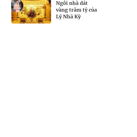
trả" thành
Ngôi nhà dát
chuyện thường
vàng trăm tỷ của
ngày
Lý Nhã Kỳ