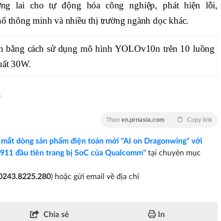
g lai cho tự động hóa công nghiệp, phát hiện lỗi,
thông minh và nhiều thị trường ngành dọc khác.
ện bằng cách sử dụng mô hình YOLOv10n trên 10 luồng
uất 30W.
n
Theo
en.prnasia.com
Copy link
a mắt dòng sản phẩm điện toán mới "AI on Dragonwing" với
 đầu tiên trang bị SoC của Qualcomm"
tại chuyên mục
0243.8225.280
) hoặc gửi email về địa chỉ
Chia sẻ
In