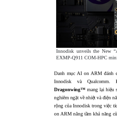
Innodisk unveils the New “
EXMP-Q911 COM-HPC mini 
Danh mục AI on ARM đánh dấu
Innodisk và Qualcomm.
Dragonwing™
mang lại hiệu 
nghiêm ngặt về nhiệt và điện nă
rộng của Innodisk trong việc tí
on ARM nâng tầm khả năng của 