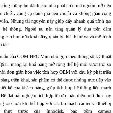
 cổng thông tin dành cho nhà phát triển mã nguồn mở trên
 chiếu, công cụ đánh giá tiêu chuẩn và không gian cộng
 viên. Những tài nguyên này giúp đẩy nhanh quá trình tạo
 hệ thống. Ngoài ra, nền tảng quản lý dựa trên đám
g cao hơn nữa khả năng quản lý thiết bị từ xa và mô hình
n tán.
u chuẩn của COM-HPC Mini nhỏ gọn theo thông số kỹ thuật
11 mang lại khả năng mở rộng thế hệ mới vượt trội so
ời đơn giản hóa việc tích hợp OEM với chu kỳ phát triển
àng triển khai, sản phẩm có thể được nhúng trực tiếp vào
thiết kế của khách hàng, giúp tích hợp hệ thống liền mạch
. Để đạt trải nghiệm tích hợp tối ưu toàn diện, mô-đun này
 cao hơn khi kết hợp với các bo mạch carrier và thiết bị
thực trước của Innodisk, bao gồm camera