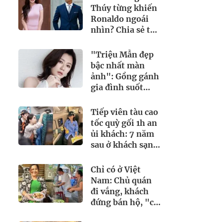
Thúy từng khiến
Ronaldo ngoái
nhìn? Chia sẻ từ
15 năm trước bất
ngờ gây sốt trở
"Triệu Mẫn đẹp
lại
bậc nhất màn
ảnh": Gồng gánh
gia đình suốt
nhiều năm vẫn bị
chồng liên lụy
Tiếp viên tàu cao
tốc quỳ gối 1h an
ủi khách: 7 năm
sau ở khách sạn 5
sao nhiều hơn ở
nhà, bay hạng
Chỉ có ở Việt
thương gia
Nam: Chủ quán
đi vắng, khách
đứng bán hộ, "cứ
lấy đi hôm khác