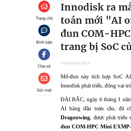
Innodisk ra m
toán mới "AI 
Trang chủ
đun COM-HPC 
Bình luận
trang bị SoC 
10:00 06/01/2026
Chia sẻ
Mô-đun này tích hợp SoC AI 
Innodisk phát triển, đóng vai t
Gửi mail
ĐÀI BẮC, ngày 6 tháng 1 năm 
AI hàng đầu toàn cầu, đã 
Dragonwing
, được phát triển
đun COM-HPC Mini EXMP