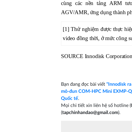
cùng các nền tảng ARM tươn
AGV/AMR, ứng dụng thành phố 
[1] Thử nghiệm được thực hi
video đồng thời, ở mức công s
SOURCE Innodisk Corporatio
Bạn đang đọc bài viết
"Innodisk r
mô-đun COM-HPC Mini EXMP-Q911
Quốc tế
.
Mọi chi tiết xin liên hệ số hotline (
(
tapchinhandao@gmail.com
).