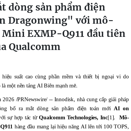
ắt dòng sản phẩm điện
on Dragonwing" với mô-
Mini EXMP-Q911 đầu tiên
của Qualcomm
hiệu suất cao cùng phần mềm và thiết bị ngoại vi do
rò là một nền tảng AI Biên mạnh mẽ.
2026 /PRNewswire/ -- Innodisk, nhà cung cấp giải pháp
công bố ra mắt dòng sản phẩm điện toán mới
AI on
 với sự hợp tác từ
Qualcomm Technologies, Inc
[1].
Mô-
-Q911
hàng đầu mang lại hiệu năng AI lên tới 100 TOPS,