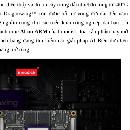
hụ điện thấp và độ tin cậy trong dải nhiệt độ rộng từ -40°C
 Dragonwing™ còn được hỗ trợ vòng đời dài đến năm
 nguồn cung cho các triển khai công nghiệp dài hạn. Là
 danh mục
AI on ARM
của Innodisk, loạt sản phẩm này mở
ách hàng đang tìm kiếm các giải pháp AI Biên dựa trên
năng mở rộng.