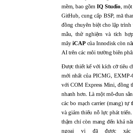
mềm, bao gồm
IQ Studio
, một
GitHub, cung cấp BSP, mã tham
đồng chuyên biệt cho lập trình
mẫu, thử nghiệm và tích hợp
mây
iCAP
của Innodisk còn nân
AI trên các môi trường biên phâ
Được thiết kế với kích cỡ tiê
mới nhất của PICMG, EXMP-Q9
với COM Express Mini, đồng th
nhanh hơn. Là một mô-đun sẵn s
các bo mạch carrier (mang) tự 
và giảm thiểu nỗ lực phát triển
thậm chí còn mang đến khả năng
ngoại vi đã được xác 