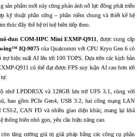
g sản phẩm mới này cũng phản ánh nỗ lực đồng phát triển
 hợp kỹ thuật phần cứng – phần mềm chung và thiết kế hệ
 thúc đẩy thế hệ trí tuệ biên tiếp theo.
mô-đun COM-HPC Mini EXMP-Q911
, được cung cấp
wing™ IQ-9075
của Qualcomm với CPU Kryo Gen 6 có
rợ hiệu suất AI lên tới 100 TOPS. Dựa trên các kịch bản
 EXMP-Q911 có thể đạt được FPS suy luận AI cao hơn tới
tự.
ộ nhớ LPDDR5X và 128GB lưu trữ UFS 3.1, cùng với
phú, bao gồm PCIe Gen4, USB 3.2, hai cổng mạng LAN
 CSI-2, CAN FD và nhiều giao diện khác, mang lại khả
ệ thống biên nhỏ gọn, yêu cầu hiệu năng cao.
còn tăng cường giá trị giải pháp bằng các công cụ phần