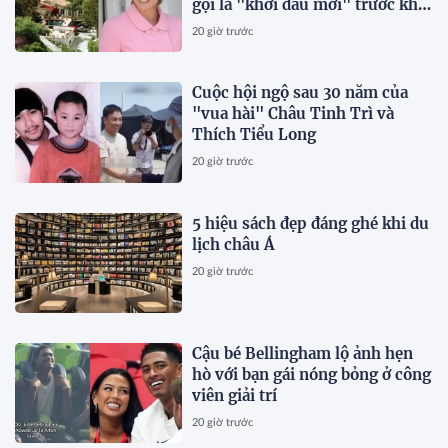
gọi là "khởi đầu mới" trước khi
qua đời vài tháng
20 giờ trước
Cuộc hội ngộ sau 30 năm của
"vua hài" Châu Tinh Trì và
Thích Tiểu Long
20 giờ trước
5 hiệu sách đẹp đáng ghé khi du
lịch châu Á
20 giờ trước
Cậu bé Bellingham lộ ảnh hẹn
hò với bạn gái nóng bỏng ở công
viên giải trí
20 giờ trước