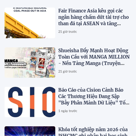
Fair Finance Asia kêu gọi các
ngân hàng chấm dứt tài trợ cho
than đá tại ASEAN và tăng
cường các biện pháp bảo vệ xã
21 giờ trước
hội
Shueisha Đẩy Mạnh Hoạt Động
Toàn Cầu với MANGA MILLION
- Nền Tảng Manga (Truyện
Tranh Nhật Bản) Hỗ Trợ 100
21 giờ trước
Ngôn Ngữ
Báo Cáo của Cision Cảnh Báo
Các Thương Hiệu Đang Sập
"Bẫy Phân Mảnh Dữ Liệu" Tốn
Kém
1 ngày trước
Khóa tốt nghiệp năm 2026 của
ISHCMC ghi nhận hai học sinh