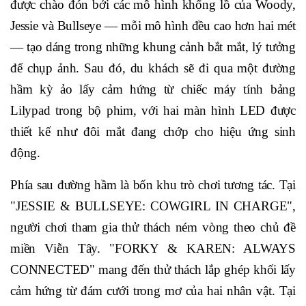
được chào đón bởi các mô hình khổng lồ của Woody,
Jessie và Bullseye — mỗi mô hình đều cao hơn hai mét
— tạo dáng trong những khung cảnh bắt mắt, lý tưởng
để chụp ảnh. Sau đó, du khách sẽ đi qua một đường
hầm kỳ ảo lấy cảm hứng từ chiếc máy tính bảng
Lilypad trong bộ phim, với hai màn hình LED được
thiết kế như đôi mắt đang chớp cho hiệu ứng sinh
động.
Phía sau đường hầm là bốn khu trò chơi tương tác. Tại
"JESSIE & BULLSEYE: COWGIRL IN CHARGE",
người chơi tham gia thử thách ném vòng theo chủ đề
miền Viễn Tây. "FORKY & KAREN: ALWAYS
CONNECTED" mang đến thử thách lắp ghép khối lấy
cảm hứng từ đám cưới trong mơ của hai nhân vật. Tại