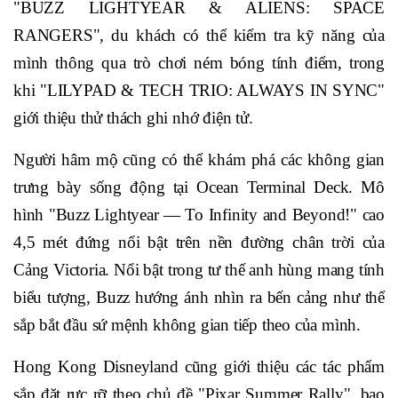
"BUZZ LIGHTYEAR & ALIENS: SPACE
RANGERS", du khách có thể kiểm tra kỹ năng của
mình thông qua trò chơi ném bóng tính điểm, trong
khi "LILYPAD & TECH TRIO: ALWAYS IN SYNC"
giới thiệu thử thách ghi nhớ điện tử.
Người hâm mộ cũng có thể khám phá các không gian
trưng bày sống động tại Ocean Terminal Deck. Mô
hình "Buzz Lightyear — To Infinity and Beyond!" cao
4,5 mét đứng nổi bật trên nền đường chân trời của
Cảng Victoria. Nổi bật trong tư thế anh hùng mang tính
biểu tượng, Buzz hướng ánh nhìn ra bến cảng như thể
sắp bắt đầu sứ mệnh không gian tiếp theo của mình.
Hong Kong Disneyland cũng giới thiệu các tác phẩm
sắp đặt rực rỡ theo chủ đề "Pixar Summer Rally", bao