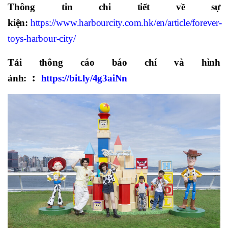
Thông tin chi tiết về sự
kiện:
https://www.harbourcity.com.hk/en/article/forever-
toys-harbour-city/
Tải thông cáo báo chí và hình
ảnh:
︰
https://bit.ly/4g3aiNn