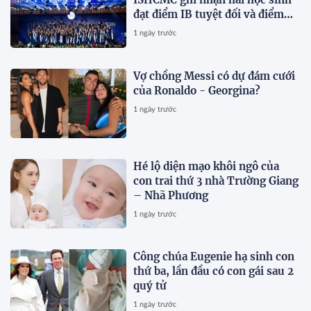
đạt điểm IB tuyệt đối và điểm
trung bình toàn khóa đạt 34,5
1 ngày trước
Vợ chồng Messi có dự đám cưới
của Ronaldo - Georgina?
1 ngày trước
Hé lộ diện mạo khôi ngô của
con trai thứ 3 nhà Trường Giang
– Nhã Phương
1 ngày trước
Công chúa Eugenie hạ sinh con
thứ ba, lần đầu có con gái sau 2
quý tử
1 ngày trước