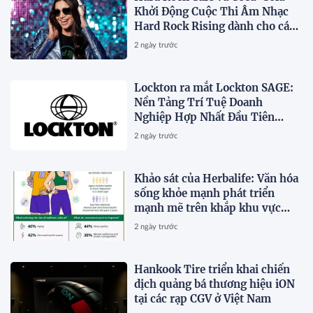
Khởi Động Cuộc Thi Âm Nhạc
Hard Rock Rising dành cho các
Nghệ Sĩ Trẻ Triển Vọng
2 ngày trước
Lockton ra mắt Lockton SAGE:
Nền Tảng Trí Tuệ Doanh
Nghiệp Hợp Nhất Đầu Tiên
Trong Ngành
2 ngày trước
Khảo sát của Herbalife: Văn hóa
sống khỏe mạnh phát triển
mạnh mẽ trên khắp khu vực
Châu Á - Thái Bình Dương khi 4
2 ngày trước
trong 5 người tiêu dùng ưu tiên
sức khỏe toàn diện
Hankook Tire triển khai chiến
dịch quảng bá thương hiệu iON
tại các rạp CGV ở Việt Nam