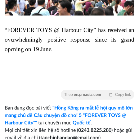
“FOREVER TOYS @ Harbour City” has received an
overwhelmingly positive response since its grand
opening on 19 June.
Theo
en.prnasia.com
Copy link
Bạn đang đọc bài viết
"Hồng Kông ra mắt lễ hội quy mô lớn
mang chủ đề Câu chuyện đồ chơi 5 "FOREVER TOYS @
Harbour City""
tại chuyên mục
Quốc tế
.
Mọi chi tiết xin liên hệ số hotline (
0243.8225.280
) hoặc gửi
email về địa chỉ (
tapchinhandao@gmail.com
).