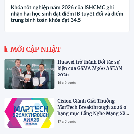
Khóa tốt nghiệp năm 2026 của ISHCMC ghi
nhận hai học sinh đạt điểm IB tuyệt đối và điểm
trung bình toàn khóa đạt 34,5
MỚI CẬP NHẬT
Huawei trở thành Đối tác sự
kiện của GSMA M360 ASEAN
2026
16 giờ trước
Cision Giành Giải Thưởng
MarTech Breakthrough 2026 ở
hạng mục Lắng Nghe Mạng Xã
Hội, Phân Phối Thông Cáo Báo
17 giờ trước
Chí và Tối Ưu Hóa Công Cụ Trả
Lời (AEO)