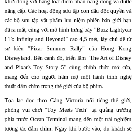
khởi động với hàng loạt điểm nhấn năng động và được
nâng cấp. Các hoạt động sưu tập con dấu độc quyền và
các bộ sưu tập vật phẩm lưu niệm phiên bản giới hạn
đã ra mắt, cùng với mô hình trưng bày "Buzz Lightyear
! To Infinity and Beyond!" cao 4,5 mét, lấy chủ đề từ
sự kiện "Pixar Summer Rally" của Hong Kong
Disneyland. Bên cạnh đó, triển lãm "The Art of Disney
and Pixar's Toy Story 5" cũng chính thức mở cửa,
mang đến cho người hâm mộ một hành trình nghệ
thuật đắm chìm trong thế giới của bộ phim.
Tọa lạc dọc theo Cảng Victoria nổi tiếng thế giới,
phòng vui chơi "Toy Meets Tech" tại quảng trường
phía trước Ocean Terminal mang đến một trải nghiệm
tương tác đắm chìm. Ngay khi bước vào, du khách sẽ