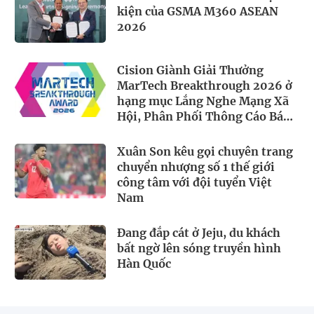
kiện của GSMA M360 ASEAN
2026
Cision Giành Giải Thưởng
MarTech Breakthrough 2026 ở
hạng mục Lắng Nghe Mạng Xã
Hội, Phân Phối Thông Cáo Báo
Chí và Tối Ưu Hóa Công Cụ Trả
Lời (AEO)
Xuân Son kêu gọi chuyên trang
chuyển nhượng số 1 thế giới
công tâm với đội tuyển Việt
Nam
Đang đắp cát ở Jeju, du khách
bất ngờ lên sóng truyền hình
Hàn Quốc