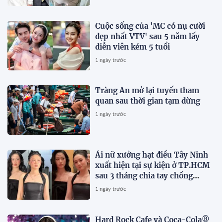
Cuộc sống của 'MC có nụ cười
đẹp nhất VTV' sau 5 năm lấy
diễn viên kém 5 tuổi
1 ngày trước
Tràng An mở lại tuyến tham
quan sau thời gian tạm dừng
1 ngày trước
Ái nữ xưởng hạt điều Tây Ninh
xuất hiện tại sự kiện ở TP.HCM
sau 3 tháng chia tay chồng
Campuchia
1 ngày trước
Hard Rock Cafe và Coca-Cola®