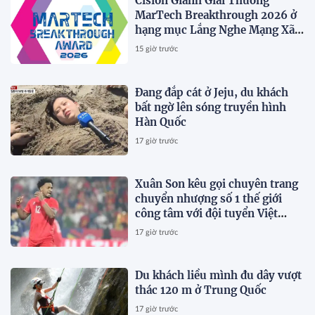
Cision Giành Giải Thưởng
MarTech Breakthrough 2026 ở
hạng mục Lắng Nghe Mạng Xã
Hội, Phân Phối Thông Cáo Báo
15 giờ trước
Chí và Tối Ưu Hóa Công Cụ Trả
Lời (AEO)
Đang đắp cát ở Jeju, du khách
bất ngờ lên sóng truyền hình
Hàn Quốc
17 giờ trước
Xuân Son kêu gọi chuyên trang
chuyển nhượng số 1 thế giới
công tâm với đội tuyển Việt
Nam
17 giờ trước
Du khách liều mình đu dây vượt
thác 120 m ở Trung Quốc
17 giờ trước