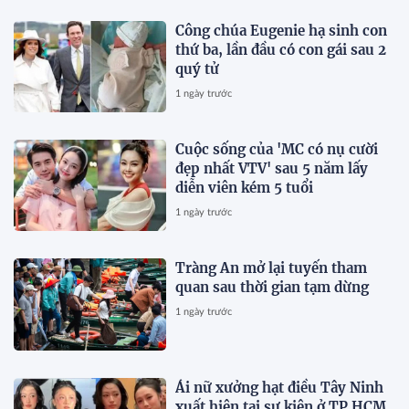
Công chúa Eugenie hạ sinh con
thứ ba, lần đầu có con gái sau 2
quý tử
1 ngày trước
Cuộc sống của 'MC có nụ cười
đẹp nhất VTV' sau 5 năm lấy
diễn viên kém 5 tuổi
1 ngày trước
Tràng An mở lại tuyến tham
quan sau thời gian tạm dừng
1 ngày trước
Ái nữ xưởng hạt điều Tây Ninh
xuất hiện tại sự kiện ở TP.HCM