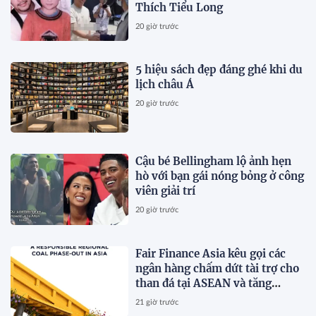
Thích Tiểu Long
20 giờ trước
5 hiệu sách đẹp đáng ghé khi du
lịch châu Á
20 giờ trước
Cậu bé Bellingham lộ ảnh hẹn
hò với bạn gái nóng bỏng ở công
viên giải trí
20 giờ trước
Fair Finance Asia kêu gọi các
ngân hàng chấm dứt tài trợ cho
than đá tại ASEAN và tăng
cường các biện pháp bảo vệ xã
21 giờ trước
hội