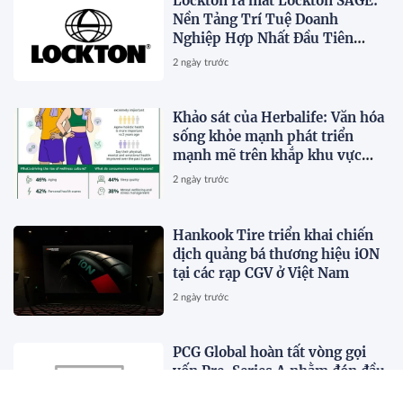
Lockton ra mắt Lockton SAGE:
Nền Tảng Trí Tuệ Doanh
Nghiệp Hợp Nhất Đầu Tiên
Trong Ngành
2 ngày trước
Khảo sát của Herbalife: Văn hóa
sống khỏe mạnh phát triển
mạnh mẽ trên khắp khu vực
Châu Á - Thái Bình Dương khi 4
2 ngày trước
trong 5 người tiêu dùng ưu tiên
sức khỏe toàn diện
Hankook Tire triển khai chiến
dịch quảng bá thương hiệu iON
tại các rạp CGV ở Việt Nam
2 ngày trước
PCG Global hoàn tất vòng gọi
vốn Pre-Series A nhằm đón đầu
nhu cầu điện năng đang tăng