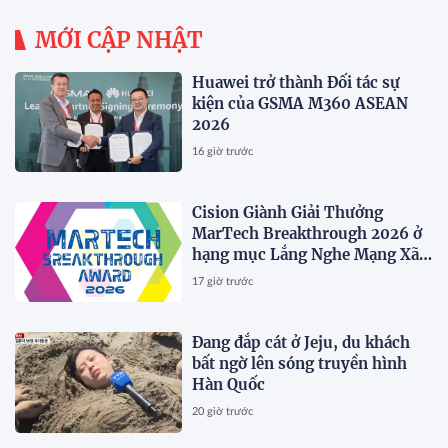
MỚI CẬP NHẬT
Huawei trở thành Đối tác sự
kiện của GSMA M360 ASEAN
2026
16 giờ trước
Cision Giành Giải Thưởng
MarTech Breakthrough 2026 ở
hạng mục Lắng Nghe Mạng Xã
Hội, Phân Phối Thông Cáo Báo
17 giờ trước
Chí và Tối Ưu Hóa Công Cụ Trả
Lời (AEO)
Đang đắp cát ở Jeju, du khách
bất ngờ lên sóng truyền hình
Hàn Quốc
20 giờ trước