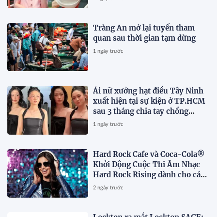
Tràng An mở lại tuyến tham
quan sau thời gian tạm dừng
1 ngày trước
Ái nữ xưởng hạt điều Tây Ninh
xuất hiện tại sự kiện ở TP.HCM
sau 3 tháng chia tay chồng
Campuchia
1 ngày trước
Hard Rock Cafe và Coca-Cola®
Khởi Động Cuộc Thi Âm Nhạc
Hard Rock Rising dành cho các
Nghệ Sĩ Trẻ Triển Vọng
2 ngày trước