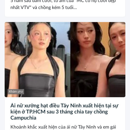
5 năm sau đám cưới, tổ ấm của "MC có nụ cười đẹp
nhất VTV" và chồng kém 5 tuổi...
Khám phá
Ái nữ xưởng hạt điều Tây Ninh xuất hiện tại sự
kiện ở TP.HCM sau 3 tháng chia tay chồng
Campuchia
Khoảnh khắc xuất hiện của ái nữ Tây Ninh và em gái