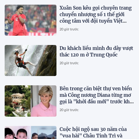
Xuân Son kêu gọi chuyên trang
chuyển nhượng số 1 thế giới
công tâm với đội tuyển Việt
Nam
20 giờ trước
Du khách liều mình đu dây vượt
thác 120 m ở Trung Quốc
20 giờ trước
Bên trong căn biệt thự ven biển
mà Công nương Diana từng mơ
gọi là "khởi đầu mới" trước khi
qua đời vài tháng
20 giờ trước
Cuộc hội ngộ sau 30 năm của
"vua hài" Châu Tinh Trì và