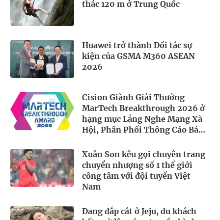
thác 120 m ở Trung Quốc
Huawei trở thành Đối tác sự
kiện của GSMA M360 ASEAN
2026
Cision Giành Giải Thưởng
MarTech Breakthrough 2026 ở
hạng mục Lắng Nghe Mạng Xã
Hội, Phân Phối Thông Cáo Báo
Chí và Tối Ưu Hóa Công Cụ Trả
Lời (AEO)
Xuân Son kêu gọi chuyên trang
chuyển nhượng số 1 thế giới
công tâm với đội tuyển Việt
Nam
Đang đắp cát ở Jeju, du khách