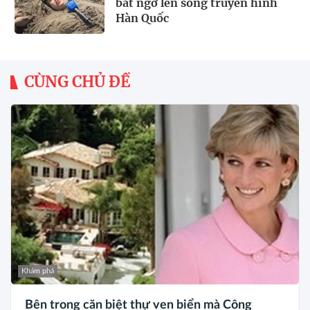
bất ngờ lên sóng truyền hình
Hàn Quốc
CÙNG CHỦ ĐỀ
Khám phá
Bên trong căn biệt thự ven biển mà Công