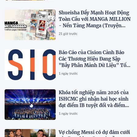
Shueisha Đẩy Mạnh Hoạt Động
Toàn Cầu với MANGA MILLION
- Nền Tảng Manga (Truyện
Tranh Nhật Bản) Hỗ Trợ 100
21 giờ trước
Ngôn Ngữ
Báo Cáo của Cision Cảnh Báo
Các Thương Hiệu Đang Sập
"Bẫy Phân Mảnh Dữ Liệu" Tốn
Kém
1 ngày trước
Khóa tốt nghiệp năm 2026 của
ISHCMC ghi nhận hai học sinh
đạt điểm IB tuyệt đối và điểm
trung bình toàn khóa đạt 34,5
1 ngày trước
Vợ chồng Messi có dự đám cưới