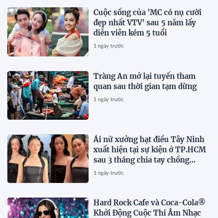
Cuộc sống của 'MC có nụ cười
đẹp nhất VTV' sau 5 năm lấy
diễn viên kém 5 tuổi
1 ngày trước
Tràng An mở lại tuyến tham
quan sau thời gian tạm dừng
1 ngày trước
Ái nữ xưởng hạt điều Tây Ninh
xuất hiện tại sự kiện ở TP.HCM
sau 3 tháng chia tay chồng
Campuchia
1 ngày trước
Hard Rock Cafe và Coca-Cola®
Khởi Động Cuộc Thi Âm Nhạc