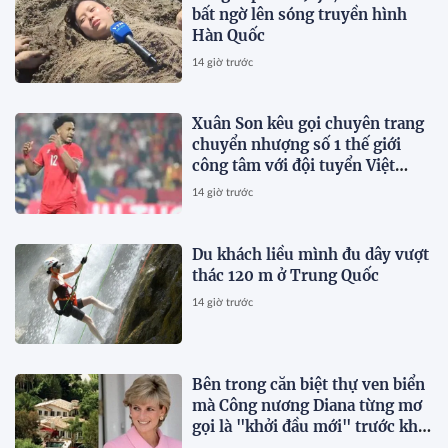
bất ngờ lên sóng truyền hình
Hàn Quốc
14 giờ trước
Xuân Son kêu gọi chuyên trang
chuyển nhượng số 1 thế giới
công tâm với đội tuyển Việt
Nam
14 giờ trước
Du khách liều mình đu dây vượt
thác 120 m ở Trung Quốc
14 giờ trước
Bên trong căn biệt thự ven biển
mà Công nương Diana từng mơ
gọi là "khởi đầu mới" trước khi
qua đời vài tháng