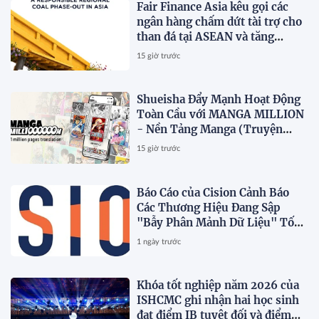
Fair Finance Asia kêu gọi các
ngân hàng chấm dứt tài trợ cho
than đá tại ASEAN và tăng
cường các biện pháp bảo vệ xã
15 giờ trước
hội
Shueisha Đẩy Mạnh Hoạt Động
Toàn Cầu với MANGA MILLION
- Nền Tảng Manga (Truyện
Tranh Nhật Bản) Hỗ Trợ 100
15 giờ trước
Ngôn Ngữ
Báo Cáo của Cision Cảnh Báo
Các Thương Hiệu Đang Sập
"Bẫy Phân Mảnh Dữ Liệu" Tốn
Kém
1 ngày trước
Khóa tốt nghiệp năm 2026 của
ISHCMC ghi nhận hai học sinh
đạt điểm IB tuyệt đối và điểm