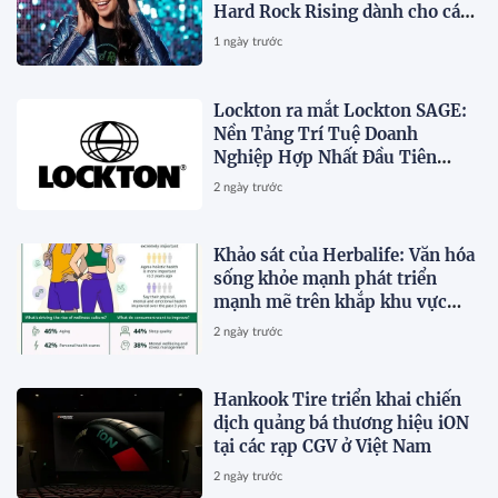
Hard Rock Rising dành cho các
Nghệ Sĩ Trẻ Triển Vọng
1 ngày trước
Lockton ra mắt Lockton SAGE:
Nền Tảng Trí Tuệ Doanh
Nghiệp Hợp Nhất Đầu Tiên
Trong Ngành
2 ngày trước
Khảo sát của Herbalife: Văn hóa
sống khỏe mạnh phát triển
mạnh mẽ trên khắp khu vực
Châu Á - Thái Bình Dương khi 4
2 ngày trước
trong 5 người tiêu dùng ưu tiên
sức khỏe toàn diện
Hankook Tire triển khai chiến
dịch quảng bá thương hiệu iON
tại các rạp CGV ở Việt Nam
2 ngày trước