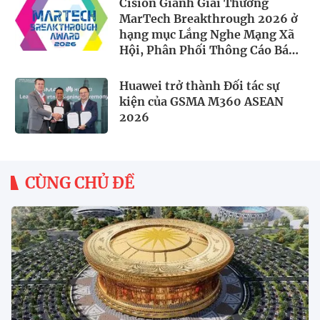
Cision Giành Giải Thưởng
MarTech Breakthrough 2026 ở
hạng mục Lắng Nghe Mạng Xã
Hội, Phân Phối Thông Cáo Báo
Chí và Tối Ưu Hóa Công Cụ Trả
Lời (AEO)
Huawei trở thành Đối tác sự
kiện của GSMA M360 ASEAN
2026
CÙNG CHỦ ĐỀ