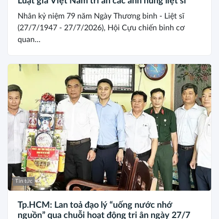
Luật gia Việt Nam tri ân các anh hùng liệt sĩ
Nhân kỷ niệm 79 năm Ngày Thương binh - Liệt sĩ
(27/7/1947 - 27/7/2026), Hội Cựu chiến binh cơ
quan...
Tin tức
Tp.HCM: Lan toả đạo lý “uống nước nhớ
nguồn” qua chuỗi hoạt động tri ân ngày 27/7