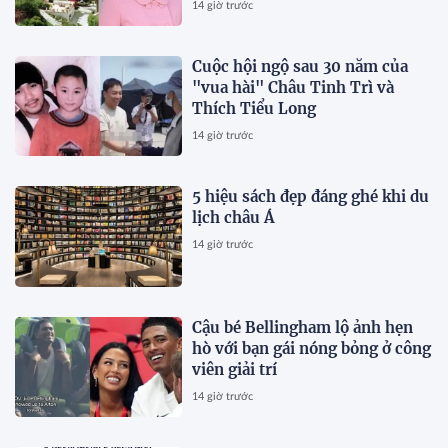
14 giờ trước
Cuộc hội ngộ sau 30 năm của
"vua hài" Châu Tinh Trì và
Thích Tiểu Long
14 giờ trước
5 hiệu sách đẹp đáng ghé khi du
lịch châu Á
14 giờ trước
Cậu bé Bellingham lộ ảnh hẹn
hò với bạn gái nóng bỏng ở công
viên giải trí
14 giờ trước