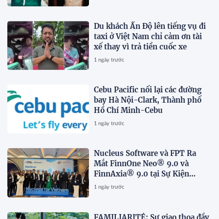
Du khách Ấn Độ lên tiếng vụ đi
taxi ở Việt Nam chỉ cảm ơn tài
xế thay vì trả tiền cuốc xe
1 ngày trước
Cebu Pacific nối lại các đường
bay Hà Nội-Clark, Thành phố
Hồ Chí Minh-Cebu
1 ngày trước
Nucleus Software và FPT Ra
Mắt FinnOne Neo® 9.0 và
FinnAxia® 9.0 tại Sự Kiện
Nucleus Synapse Lần Đầu Tiên
1 ngày trước
tại Việt Nam
FAMILIARITÉ: Sự giao thoa đầy