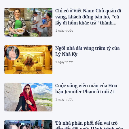
Chỉ có ở Việt Nam: Chủ quán đi
vắng, khách đứng bán hộ, "cứ
lấy đi hôm khác trả" thành
chuyện thường ngày
1 ngày trước
Ngôi nhà dát vàng trăm tỷ của
Lý Nhã Kỳ
1 ngày trước
Cuộc sống viên mãn của Hoa
hậu Jennifer Phạm ở tuổi 41
1 ngày trước
Từ nhà phân phối đến vai trò