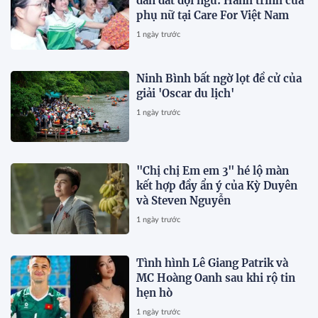
dẫn dắt đội ngũ: Hành trình của
phụ nữ tại Care For Việt Nam
1 ngày trước
Ninh Bình bất ngờ lọt đề cử của
giải 'Oscar du lịch'
1 ngày trước
"Chị chị Em em 3" hé lộ màn
kết hợp đầy ẩn ý của Kỳ Duyên
và Steven Nguyễn
1 ngày trước
Tình hình Lê Giang Patrik và
MC Hoàng Oanh sau khi rộ tin
hẹn hò
1 ngày trước