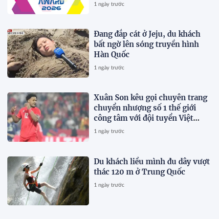
Hội, Phân Phối Thông Cáo Báo
1 ngày trước
Chí và Tối Ưu Hóa Công Cụ Trả
Lời (AEO)
Đang đắp cát ở Jeju, du khách
bất ngờ lên sóng truyền hình
Hàn Quốc
1 ngày trước
Xuân Son kêu gọi chuyên trang
chuyển nhượng số 1 thế giới
công tâm với đội tuyển Việt
Nam
1 ngày trước
Du khách liều mình đu dây vượt
thác 120 m ở Trung Quốc
1 ngày trước