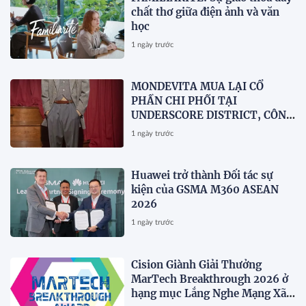
chất thơ giữa điện ảnh và văn
học
1 ngày trước
MONDEVITA MUA LẠI CỔ
PHẦN CHI PHỐI TẠI
UNDERSCORE DISTRICT, CÔNG
TY MẸ CỦA MAGLIANO, ĐÁNH
1 ngày trước
DẤU BƯỚC THỨ HAI TRONG
QUÁ TRÌNH XÂY DỰNG NỀN
TẢNG THƯƠNG HIỆU CAO CẤP
Huawei trở thành Đối tác sự
MỚI CỦA Ý.
kiện của GSMA M360 ASEAN
2026
1 ngày trước
Cision Giành Giải Thưởng
MarTech Breakthrough 2026 ở
hạng mục Lắng Nghe Mạng Xã