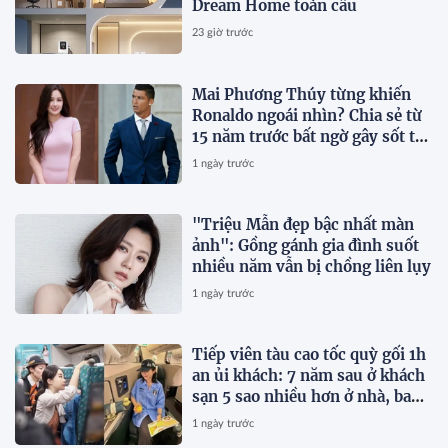
Dream Home toàn cầu
23 giờ trước
Mai Phương Thúy từng khiến
Ronaldo ngoái nhìn? Chia sẻ từ
15 năm trước bất ngờ gây sốt trở
lại
1 ngày trước
"Triệu Mẫn đẹp bậc nhất màn
ảnh": Gồng gánh gia đình suốt
nhiều năm vẫn bị chồng liên lụy
1 ngày trước
Tiếp viên tàu cao tốc quỳ gối 1h
an ủi khách: 7 năm sau ở khách
sạn 5 sao nhiều hơn ở nhà, bay
hạng thương gia
1 ngày trước