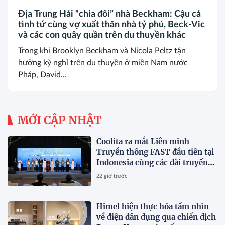
Địa Trung Hải “chia đôi” nhà Beckham: Cậu cả
tình tứ cùng vợ xuất thân nhà tỷ phú, Beck-Vic
và các con quây quần trên du thuyền khác
Trong khi Brooklyn Beckham và Nicola Peltz tận
hưởng kỳ nghỉ trên du thuyền ở miền Nam nước
Pháp, David...
MỚI CẬP NHẬT
Coolita ra mắt Liên minh
Truyền thông FAST đầu tiên tại
Indonesia cùng các đài truyền
hình hàng đầu
22 giờ trước
Himel hiện thực hóa tầm nhìn
về điện dân dụng qua chiến dịch