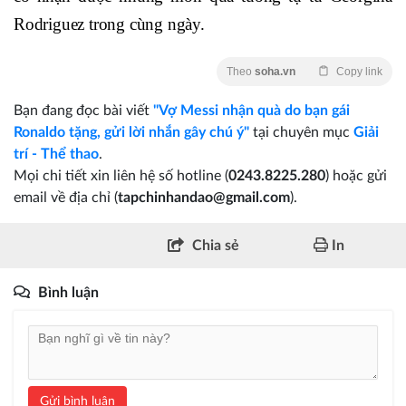
Rodriguez trong cùng ngày.
Theo
soha.vn
Copy link
Bạn đang đọc bài viết
"Vợ Messi nhận quà do bạn gái
Ronaldo tặng, gửi lời nhắn gây chú ý"
tại chuyên mục
Giải
trí - Thể thao
.
Mọi chi tiết xin liên hệ số hotline (
0243.8225.280
) hoặc gửi
email về địa chỉ (
tapchinhandao@gmail.com
).
Chia sẻ
In
Bình luận
Gửi bình luận