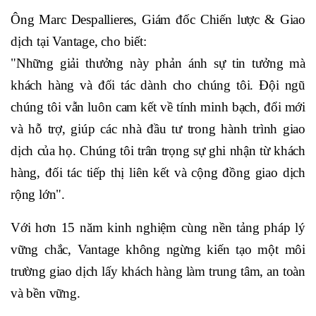
Ông Marc Despallieres, Giám đốc Chiến lược & Giao
dịch tại Vantage, cho biết:
"Những giải thưởng này phản ánh sự tin tưởng mà
khách hàng và đối tác dành cho chúng tôi. Đội ngũ
chúng tôi vẫn luôn cam kết về tính minh bạch, đổi mới
và hỗ trợ, giúp các nhà đầu tư trong hành trình giao
dịch của họ. Chúng tôi trân trọng sự ghi nhận từ khách
hàng, đối tác tiếp thị liên kết và cộng đồng giao dịch
rộng lớn".
Với hơn 15 năm kinh nghiệm cùng nền tảng pháp lý
vững chắc, Vantage không ngừng kiến tạo một môi
trường giao dịch lấy khách hàng làm trung tâm, an toàn
và bền vững.