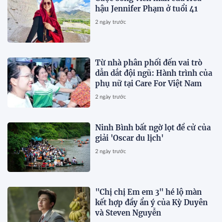
hậu Jennifer Phạm ở tuổi 41
2 ngày trước
Từ nhà phân phối đến vai trò
dẫn dắt đội ngũ: Hành trình của
phụ nữ tại Care For Việt Nam
2 ngày trước
Ninh Bình bất ngờ lọt đề cử của
giải 'Oscar du lịch'
2 ngày trước
"Chị chị Em em 3" hé lộ màn
kết hợp đầy ẩn ý của Kỳ Duyên
và Steven Nguyễn