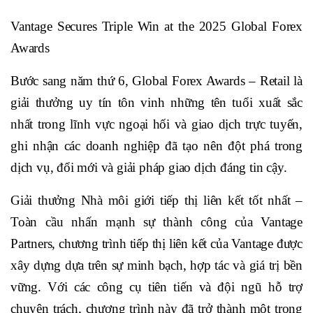
Vantage Secures Triple Win at the 2025 Global Forex
Awards
Bước sang năm thứ 6, Global Forex Awards – Retail là
giải thưởng uy tín tôn vinh những tên tuổi xuất sắc
nhất trong lĩnh vực ngoại hối và giao dịch trực tuyến,
ghi nhận các doanh nghiệp đã tạo nên đột phá trong
dịch vụ, đổi mới và giải pháp giao dịch đáng tin cậy.
Giải thưởng Nhà môi giới tiếp thị liên kết tốt nhất –
Toàn cầu nhấn mạnh sự thành công của Vantage
Partners, chương trình tiếp thị liên kết của Vantage được
xây dựng dựa trên sự minh bạch, hợp tác và giá trị bền
vững. Với các công cụ tiên tiến và đội ngũ hỗ trợ
chuyên trách, chương trình này đã trở thành một trong