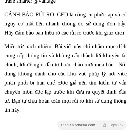
trade smarter @vantage
CẢNH BÁO RỦI RO: CFD là công cụ phức tạp và có
nguy cơ mất tiền nhanh chóng do sử dụng đòn bẩy.
Hãy đảm bảo bạn hiểu rõ các rủi ro trước khi giao dịch.
Miễn trừ trách nhiệm: Bài viết này chỉ nhằm mục đích
cung cấp thông tin và không cấu thành lời khuyên tài
chính, lời đề nghị đầu tư hoặc chào mời mua bán. Nội
dung không dành cho các khu vực pháp lý nơi việc
phân phối bị hạn chế. Độc giả nên tìm kiếm tư vấn
chuyên môn độc lập trước khi đưa ra quyết định đầu
tư. Bạn tự chịu hoàn toàn mọi rủi ro khi sử dụng thông
tin này.
Theo
en.prnasia.com
Copy link