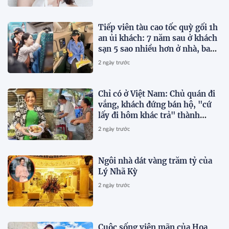
Tiếp viên tàu cao tốc quỳ gối 1h
an ủi khách: 7 năm sau ở khách
sạn 5 sao nhiều hơn ở nhà, bay
hạng thương gia
2 ngày trước
Chỉ có ở Việt Nam: Chủ quán đi
vắng, khách đứng bán hộ, "cứ
lấy đi hôm khác trả" thành
chuyện thường ngày
2 ngày trước
Ngôi nhà dát vàng trăm tỷ của
Lý Nhã Kỳ
2 ngày trước
Cuộc sống viên mãn của Hoa