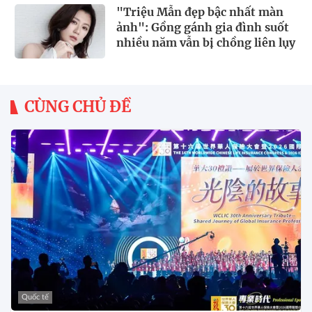
"Triệu Mẫn đẹp bậc nhất màn
ảnh": Gồng gánh gia đình suốt
nhiều năm vẫn bị chồng liên lụy
CÙNG CHỦ ĐỀ
Quốc tế