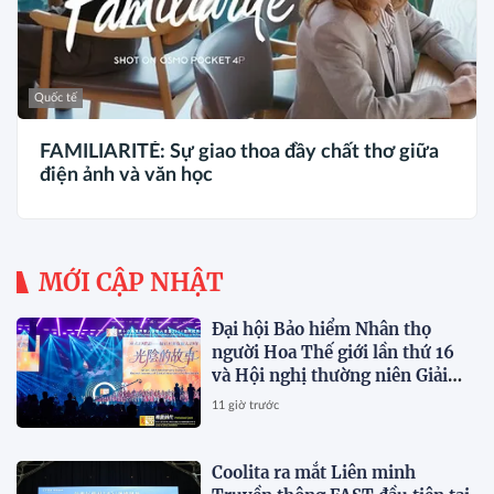
Quốc tế
FAMILIARITÉ: Sự giao thoa đầy chất thơ giữa
điện ảnh và văn học
MỚI CẬP NHẬT
Đại hội Bảo hiểm Nhân thọ
người Hoa Thế giới lần thứ 16
và Hội nghị thường niên Giải
thưởng Rồng Quốc tế (IDA)
11 giờ trước
2026 được tổ chức trọng thể
Coolita ra mắt Liên minh