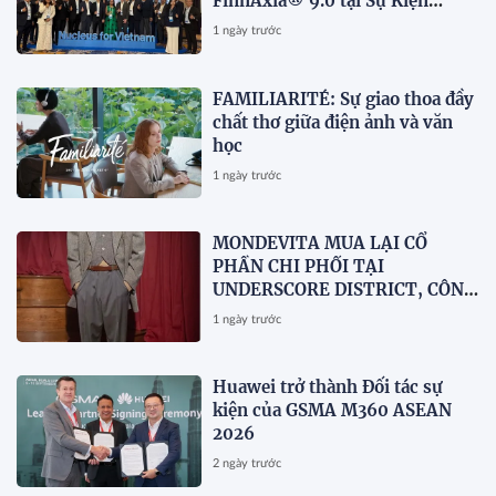
FinnAxia® 9.0 tại Sự Kiện
Nucleus Synapse Lần Đầu Tiên
1 ngày trước
tại Việt Nam
FAMILIARITÉ: Sự giao thoa đầy
chất thơ giữa điện ảnh và văn
học
1 ngày trước
MONDEVITA MUA LẠI CỔ
PHẦN CHI PHỐI TẠI
UNDERSCORE DISTRICT, CÔNG
TY MẸ CỦA MAGLIANO, ĐÁNH
1 ngày trước
DẤU BƯỚC THỨ HAI TRONG
QUÁ TRÌNH XÂY DỰNG NỀN
TẢNG THƯƠNG HIỆU CAO CẤP
Huawei trở thành Đối tác sự
MỚI CỦA Ý.
kiện của GSMA M360 ASEAN
2026
2 ngày trước