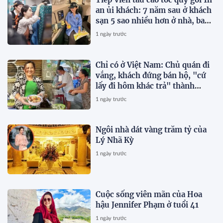
an ủi khách: 7 năm sau ở khách
sạn 5 sao nhiều hơn ở nhà, bay
hạng thương gia
1 ngày trước
Chỉ có ở Việt Nam: Chủ quán đi
vắng, khách đứng bán hộ, "cứ
lấy đi hôm khác trả" thành
chuyện thường ngày
1 ngày trước
Ngôi nhà dát vàng trăm tỷ của
Lý Nhã Kỳ
1 ngày trước
Cuộc sống viên mãn của Hoa
hậu Jennifer Phạm ở tuổi 41
1 ngày trước