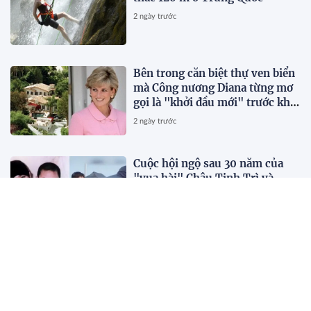
2 ngày trước
Bên trong căn biệt thự ven biển
mà Công nương Diana từng mơ
gọi là "khởi đầu mới" trước khi
qua đời vài tháng
2 ngày trước
Cuộc hội ngộ sau 30 năm của
"vua hài" Châu Tinh Trì và
Thích Tiểu Long
2 ngày trước
5 hiệu sách đẹp đáng ghé khi du
lịch châu Á
2 ngày trước