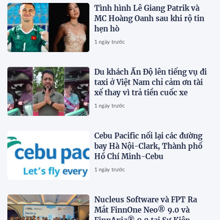
Tình hình Lê Giang Patrik và
MC Hoàng Oanh sau khi rộ tin
hẹn hò
1 ngày trước
Du khách Ấn Độ lên tiếng vụ đi
taxi ở Việt Nam chỉ cảm ơn tài
xế thay vì trả tiền cuốc xe
1 ngày trước
Cebu Pacific nối lại các đường
bay Hà Nội-Clark, Thành phố
Hồ Chí Minh-Cebu
1 ngày trước
Nucleus Software và FPT Ra
Mắt FinnOne Neo® 9.0 và