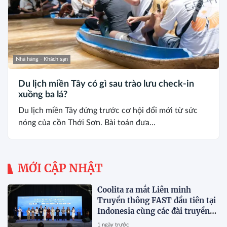
Nhà hàng - Khách sạn
Du lịch miền Tây có gì sau trào lưu check-in
xuồng ba lá?
Du lịch miền Tây đứng trước cơ hội đổi mới từ sức
nóng của cồn Thới Sơn. Bài toán đưa...
MỚI CẬP NHẬT
Coolita ra mắt Liên minh
Truyền thông FAST đầu tiên tại
Indonesia cùng các đài truyền
hình hàng đầu
1 ngày trước