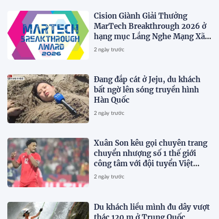
Cision Giành Giải Thưởng
MarTech Breakthrough 2026 ở
hạng mục Lắng Nghe Mạng Xã
Hội, Phân Phối Thông Cáo Báo
2 ngày trước
Chí và Tối Ưu Hóa Công Cụ Trả
Lời (AEO)
Đang đắp cát ở Jeju, du khách
bất ngờ lên sóng truyền hình
Hàn Quốc
2 ngày trước
Xuân Son kêu gọi chuyên trang
chuyển nhượng số 1 thế giới
công tâm với đội tuyển Việt
Nam
2 ngày trước
Du khách liều mình đu dây vượt
thác 120 m ở Trung Quốc