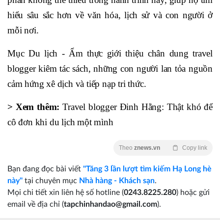
hiểu sâu sắc hơn về văn hóa, lịch sử và con người ở
mỗi nơi.
Mục Du lịch - Ẩm thực giới thiệu chân dung travel
blogger kiêm tác sách, những con người lan tỏa nguồn
cảm hứng xê dịch và tiếp nạp tri thức.
> Xem thêm:
Travel blogger Đinh Hằng: Thật khó để
cô đơn khi du lịch một mình
Theo
znews.vn
Copy link
Bạn đang đọc bài viết
"Tăng 3 lần lượt tìm kiếm Hạ Long hè
này"
tại chuyên mục
Nhà hàng - Khách sạn
.
Mọi chi tiết xin liên hệ số hotline (
0243.8225.280
) hoặc gửi
email về địa chỉ (
tapchinhandao@gmail.com
).