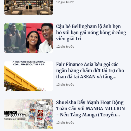
12 giờ trước
Cậu bé Bellingham lộ ảnh hẹn
hò với bạn gái nóng bỏng ở công
viên giải trí
12 giờ trước
Fair Finance Asia kêu gọi các
ngân hàng chấm dứt tài trợ cho
than đá tại ASEAN và tăng
cường các biện pháp bảo vệ xã
13 giờ trước
hội
Shueisha Đẩy Mạnh Hoạt Động
Toàn Cầu với MANGA MILLION
- Nền Tảng Manga (Truyện
Tranh Nhật Bản) Hỗ Trợ 100
13 giờ trước
Ngôn Ngữ