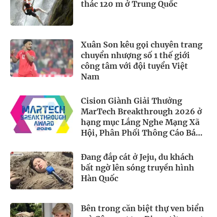
thác 120 m ở Trung Quốc
Xuân Son kêu gọi chuyên trang
chuyển nhượng số 1 thế giới
công tâm với đội tuyển Việt
Nam
Cision Giành Giải Thưởng
MarTech Breakthrough 2026 ở
hạng mục Lắng Nghe Mạng Xã
Hội, Phân Phối Thông Cáo Báo
Chí và Tối Ưu Hóa Công Cụ Trả
Lời (AEO)
Đang đắp cát ở Jeju, du khách
bất ngờ lên sóng truyền hình
Hàn Quốc
Bên trong căn biệt thự ven biển