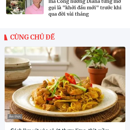
mà Công nương Diana từng mơ
gọi là "khởi đầu mới" trước khi
qua đời vài tháng
CÙNG CHỦ ĐỀ
Ẩm thực