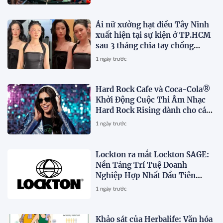
Ái nữ xưởng hạt điều Tây Ninh
xuất hiện tại sự kiện ở TP.HCM
sau 3 tháng chia tay chồng
Campuchia
1 ngày trước
Hard Rock Cafe và Coca-Cola®
Khởi Động Cuộc Thi Âm Nhạc
Hard Rock Rising dành cho các
Nghệ Sĩ Trẻ Triển Vọng
1 ngày trước
Lockton ra mắt Lockton SAGE:
Nền Tảng Trí Tuệ Doanh
Nghiệp Hợp Nhất Đầu Tiên
Trong Ngành
1 ngày trước
Khảo sát của Herbalife: Văn hóa