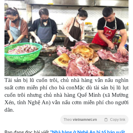
Tài sản bị lũ cuốn trôi, chủ nhà hàng vẫn nấu nghìn
suất cơm miễn phí cho bà conMặc dù tài sản bị lũ lụt
cuốn trôi nhưng chủ nhà hàng Quế Minh (xã Mường
Xén, tỉnh Nghệ An) vẫn nấu cơm miễn phí cho người
dân.
Theo
vietnamnet.vn
Copy link
Bạn đang đọc bài viết
"Nhà hàng ở Nghệ An bị tố bán suất