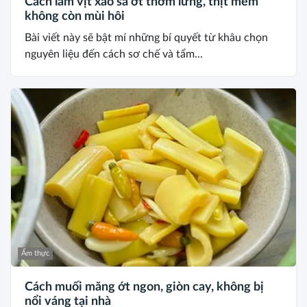
Cách làm vịt xào sả ớt thơm lừng, thịt mềm
không còn mùi hôi
Bài viết này sẽ bật mí những bí quyết từ khâu chọn
nguyên liệu đến cách sơ chế và tẩm...
Ẩm thực
Cách muối măng ớt ngon, giòn cay, không bị
nổi váng tại nhà