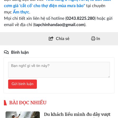
cơm giá 'cắt cổ' cho thợ điện mùa mưa bão"
tại chuyên
mục
Ẩm thực
.
Mọi chi tiết xin liên hệ số hotline (
0243.8225.280
) hoặc gửi
email về địa chỉ (
tapchinhandao@gmail.com
).
Chia sẻ
In
Bình luận
Gửi bình luận
BÀI ĐỌC NHIỀU
Du khách liều mình đu dây vượt