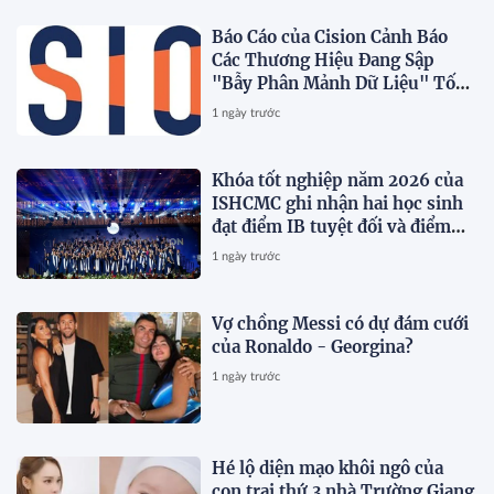
Báo Cáo của Cision Cảnh Báo
Các Thương Hiệu Đang Sập
"Bẫy Phân Mảnh Dữ Liệu" Tốn
Kém
1 ngày trước
Khóa tốt nghiệp năm 2026 của
ISHCMC ghi nhận hai học sinh
đạt điểm IB tuyệt đối và điểm
trung bình toàn khóa đạt 34,5
1 ngày trước
Vợ chồng Messi có dự đám cưới
của Ronaldo - Georgina?
1 ngày trước
Hé lộ diện mạo khôi ngô của
con trai thứ 3 nhà Trường Giang