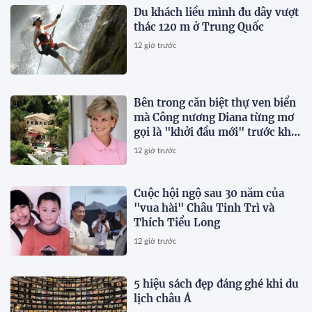
Du khách liều mình đu dây vượt
thác 120 m ở Trung Quốc
12 giờ trước
Bên trong căn biệt thự ven biển
mà Công nương Diana từng mơ
gọi là "khởi đầu mới" trước khi
qua đời vài tháng
12 giờ trước
Cuộc hội ngộ sau 30 năm của
"vua hài" Châu Tinh Trì và
Thích Tiểu Long
12 giờ trước
5 hiệu sách đẹp đáng ghé khi du
lịch châu Á