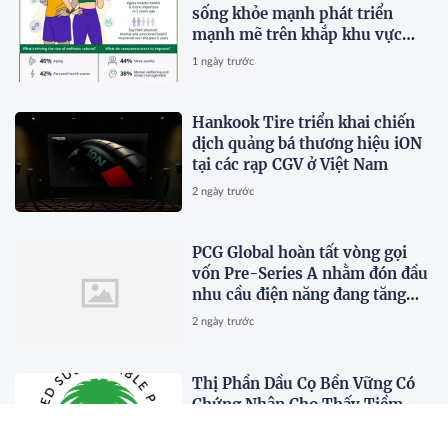
sống khỏe mạnh phát triển
mạnh mẽ trên khắp khu vực
Châu Á - Thái Bình Dương khi 4
1 ngày trước
trong 5 người tiêu dùng ưu tiên
sức khỏe toàn diện
Hankook Tire triển khai chiến
dịch quảng bá thương hiệu iON
tại các rạp CGV ở Việt Nam
2 ngày trước
PCG Global hoàn tất vòng gọi
vốn Pre-Series A nhằm đón đầu
nhu cầu điện năng đang tăng
trưởng nhanh chóng tại Đông
2 ngày trước
Nam Á
Thị Phần Dầu Cọ Bền Vững Có
Chứng Nhận Cho Thấy Tiềm
Năng Tăng Trưởng 40%