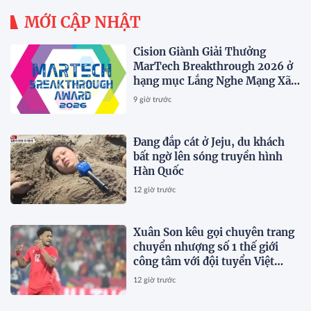
MỚI CẬP NHẬT
Cision Giành Giải Thưởng
MarTech Breakthrough 2026 ở
hạng mục Lắng Nghe Mạng Xã
Hội, Phân Phối Thông Cáo Báo
9 giờ trước
Chí và Tối Ưu Hóa Công Cụ Trả
Lời (AEO)
Đang đắp cát ở Jeju, du khách
bất ngờ lên sóng truyền hình
Hàn Quốc
12 giờ trước
Xuân Son kêu gọi chuyên trang
chuyển nhượng số 1 thế giới
công tâm với đội tuyển Việt
Nam
12 giờ trước