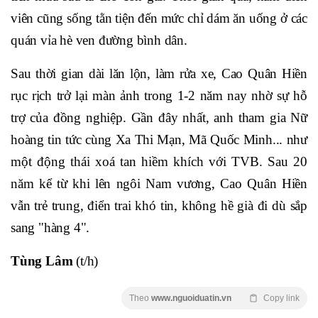
viên cũng sống tằn tiện đến mức chỉ dám ăn uống ở các
quán vỉa hè ven đường bình dân.
Sau thời gian dài lăn lộn, làm rửa xe, Cao Quân Hiền
rục rịch trở lại màn ảnh trong 1-2 năm nay nhờ sự hỗ
trợ của đồng nghiệp. Gần đây nhất, anh tham gia Nữ
hoàng tin tức cùng Xa Thi Mạn, Mã Quốc Minh... như
một động thái xoá tan hiềm khích với TVB. Sau 20
năm kể từ khi lên ngôi Nam vương, Cao Quân Hiền
vẫn trẻ trung, điển trai khó tin, không hề già đi dù sắp
sang "hàng 4".
Tùng Lâm
(t/h)
Theo
www.nguoiduatin.vn
Copy link