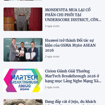
MONDEVITA MUA LẠI CỔ
PHẦN CHI PHỐI TẠI
UNDERSCORE DISTRICT, CÔNG
TY MẸ CỦA MAGLIANO, ĐÁNH
2 ngày trước
DẤU BƯỚC THỨ HAI TRONG
QUÁ TRÌNH XÂY DỰNG NỀN
TẢNG THƯƠNG HIỆU CAO CẤP
Huawei trở thành Đối tác sự
MỚI CỦA Ý.
kiện của GSMA M360 ASEAN
2026
2 ngày trước
Cision Giành Giải Thưởng
MarTech Breakthrough 2026 ở
hạng mục Lắng Nghe Mạng Xã
Hội, Phân Phối Thông Cáo Báo
2 ngày trước
Chí và Tối Ưu Hóa Công Cụ Trả
Lời (AEO)
Đang đắp cát ở Jeju, du khách