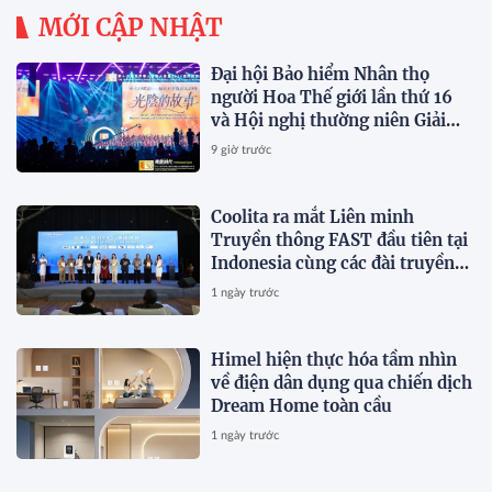
MỚI CẬP NHẬT
Đại hội Bảo hiểm Nhân thọ
người Hoa Thế giới lần thứ 16
và Hội nghị thường niên Giải
thưởng Rồng Quốc tế (IDA)
9 giờ trước
2026 được tổ chức trọng thể
Coolita ra mắt Liên minh
Truyền thông FAST đầu tiên tại
Indonesia cùng các đài truyền
hình hàng đầu
1 ngày trước
Himel hiện thực hóa tầm nhìn
về điện dân dụng qua chiến dịch
Dream Home toàn cầu
1 ngày trước