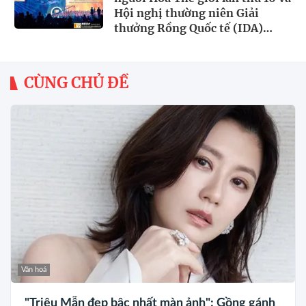
Hội nghị thường niên Giải
thưởng Rồng Quốc tế (IDA)
2026 được tổ chức trọng thể
CÙNG CHỦ ĐỀ
Văn hoá
"Triệu Mẫn đẹp bậc nhất màn ảnh": Gồng gánh