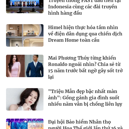
Truyền thông FAST đầu tiên tại
Indonesia cùng các đài truyền
hình hàng đầu
Himel hiện thực hóa tầm nhìn
về điện dân dụng qua chiến dịch
Dream Home toàn cầu
Mai Phương Thúy từng khiến
Ronaldo ngoái nhìn? Chia sẻ từ
15 năm trước bất ngờ gây sốt trở
lại
"Triệu Mẫn đẹp bậc nhất màn
ảnh": Gồng gánh gia đình suốt
nhiều năm vẫn bị chồng liên lụy
Đại hội Bảo hiểm Nhân thọ
người Hoa Thế giới lần thứ 16 và