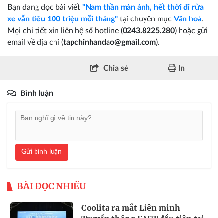
Bạn đang đọc bài viết
"Nam thần màn ảnh, hết thời đi rửa
xe vẫn tiêu 100 triệu mỗi tháng"
tại chuyên mục
Văn hoá
.
Mọi chi tiết xin liên hệ số hotline (
0243.8225.280
) hoặc gửi
email về địa chỉ (
tapchinhandao@gmail.com
).
Chia sẻ
In
Bình luận
Gửi bình luận
BÀI ĐỌC NHIỀU
Coolita ra mắt Liên minh