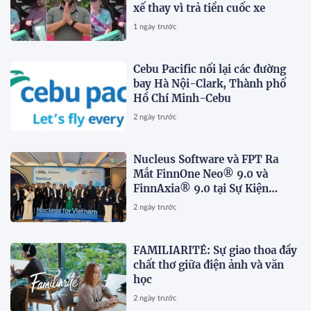
xế thay vì trả tiền cuốc xe
1 ngày trước
Cebu Pacific nối lại các đường
bay Hà Nội-Clark, Thành phố
Hồ Chí Minh-Cebu
2 ngày trước
Nucleus Software và FPT Ra
Mắt FinnOne Neo® 9.0 và
FinnAxia® 9.0 tại Sự Kiện
Nucleus Synapse Lần Đầu Tiên
2 ngày trước
tại Việt Nam
FAMILIARITÉ: Sự giao thoa đầy
chất thơ giữa điện ảnh và văn
học
2 ngày trước