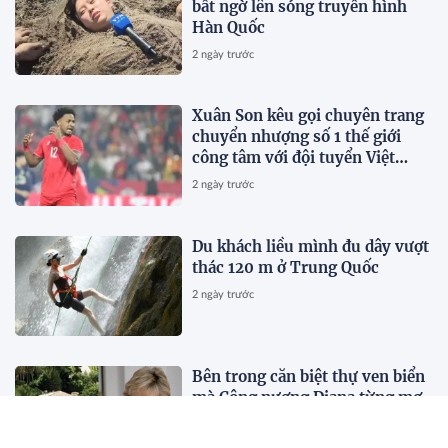
bất ngờ lên sóng truyền hình
Hàn Quốc
2 ngày trước
Xuân Son kêu gọi chuyên trang
chuyển nhượng số 1 thế giới
công tâm với đội tuyển Việt
Nam
2 ngày trước
Du khách liều mình đu dây vượt
thác 120 m ở Trung Quốc
2 ngày trước
Bên trong căn biệt thự ven biển
mà Công nương Diana từng mơ
gọi là "khởi đầu mới" trước khi
qua đời vài tháng
2 ngày trước