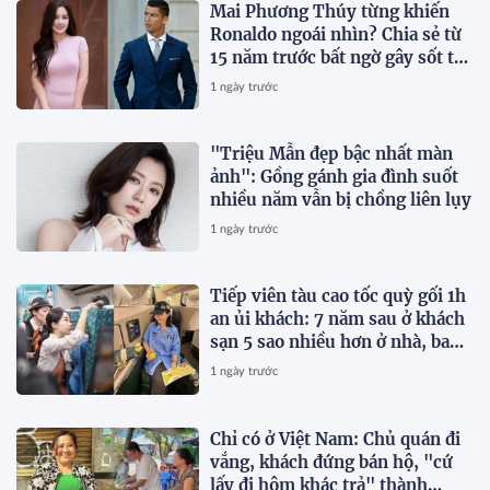
Mai Phương Thúy từng khiến
Ronaldo ngoái nhìn? Chia sẻ từ
15 năm trước bất ngờ gây sốt trở
lại
1 ngày trước
"Triệu Mẫn đẹp bậc nhất màn
ảnh": Gồng gánh gia đình suốt
nhiều năm vẫn bị chồng liên lụy
1 ngày trước
Tiếp viên tàu cao tốc quỳ gối 1h
an ủi khách: 7 năm sau ở khách
sạn 5 sao nhiều hơn ở nhà, bay
hạng thương gia
1 ngày trước
Chỉ có ở Việt Nam: Chủ quán đi
vắng, khách đứng bán hộ, "cứ
lấy đi hôm khác trả" thành