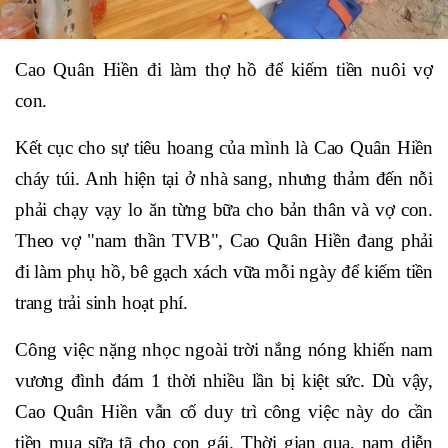
Cao Quân Hiền đi làm thợ hồ để kiếm tiền nuôi vợ
con.
Kết cục cho sự tiêu hoang của mình là Cao Quân Hiền
cháy túi. Anh hiện tại ở nhà sang, nhưng thảm đến nỗi
phải chạy vạy lo ăn từng bữa cho bản thân và vợ con.
Theo vợ "nam thần TVB", Cao Quân Hiền đang phải
đi làm phụ hồ, bê gạch xách vữa mỗi ngày để kiếm tiền
trang trải sinh hoạt phí.
Công việc nặng nhọc ngoài trời nắng nóng khiến nam
vương đình đám 1 thời nhiều lần bị kiệt sức. Dù vậy,
Cao Quân Hiền vẫn cố duy trì công việc này do cần
tiền mua sữa tã cho con gái. Thời gian qua, nam diễn