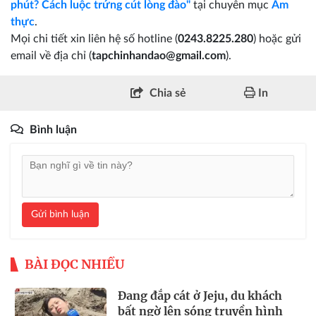
phút? Cách luộc trứng cút lòng đào"
tại chuyên mục
Ẩm
thực
.
Mọi chi tiết xin liên hệ số hotline (
0243.8225.280
) hoặc gửi
email về địa chỉ (
tapchinhandao@gmail.com
).
Chia sẻ
In
Bình luận
Gửi bình luận
BÀI ĐỌC NHIỀU
Đang đắp cát ở Jeju, du khách
bất ngờ lên sóng truyền hình