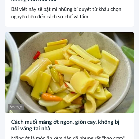
Bài viết này sẽ bật mí những bí quyết từ khâu chọn
nguyên liệu đến cách sơ chế và tẩm...
Ẩm thực
Cách muối măng ớt ngon, giòn cay, không bị
nổi váng tại nhà
Măng ớt là món ăn kèm dân dã nhưng rất "hao cơm"