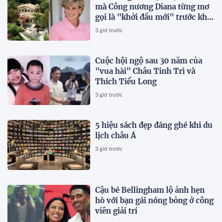
mà Công nương Diana từng mơ
gọi là "khởi đầu mới" trước khi
qua đời vài tháng
3 giờ trước
Cuộc hội ngộ sau 30 năm của
"vua hài" Châu Tinh Trì và
Thích Tiểu Long
3 giờ trước
5 hiệu sách đẹp đáng ghé khi du
lịch châu Á
3 giờ trước
Cậu bé Bellingham lộ ảnh hẹn
hò với bạn gái nóng bỏng ở công
viên giải trí