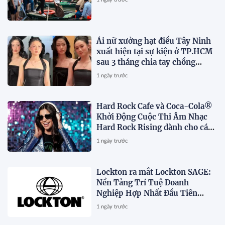
Ái nữ xưởng hạt điều Tây Ninh
xuất hiện tại sự kiện ở TP.HCM
sau 3 tháng chia tay chồng
Campuchia
1 ngày trước
Hard Rock Cafe và Coca-Cola®
Khởi Động Cuộc Thi Âm Nhạc
Hard Rock Rising dành cho các
Nghệ Sĩ Trẻ Triển Vọng
1 ngày trước
Lockton ra mắt Lockton SAGE:
Nền Tảng Trí Tuệ Doanh
Nghiệp Hợp Nhất Đầu Tiên
Trong Ngành
1 ngày trước