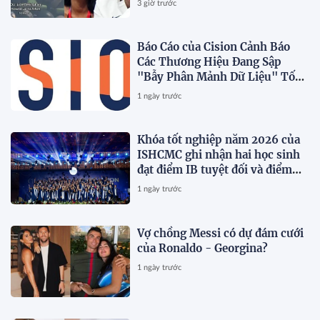
3 giờ trước
Báo Cáo của Cision Cảnh Báo
Các Thương Hiệu Đang Sập
"Bẫy Phân Mảnh Dữ Liệu" Tốn
Kém
1 ngày trước
Khóa tốt nghiệp năm 2026 của
ISHCMC ghi nhận hai học sinh
đạt điểm IB tuyệt đối và điểm
trung bình toàn khóa đạt 34,5
1 ngày trước
Vợ chồng Messi có dự đám cưới
của Ronaldo - Georgina?
1 ngày trước