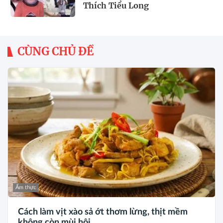
Thích Tiểu Long
CÙNG CHỦ ĐỀ
Ẩm thực
Cách làm vịt xào sả ớt thơm lừng, thịt mềm
không còn mùi hôi