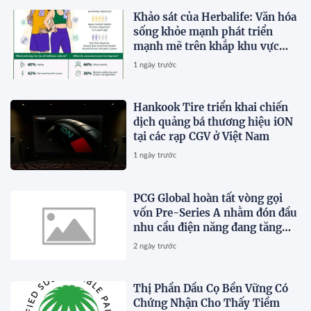
Khảo sát của Herbalife: Văn hóa
sống khỏe mạnh phát triển
mạnh mẽ trên khắp khu vực
Châu Á - Thái Bình Dương khi 4
1 ngày trước
trong 5 người tiêu dùng ưu tiên
sức khỏe toàn diện
Hankook Tire triển khai chiến
dịch quảng bá thương hiệu iON
tại các rạp CGV ở Việt Nam
1 ngày trước
PCG Global hoàn tất vòng gọi
vốn Pre-Series A nhằm đón đầu
nhu cầu điện năng đang tăng
trưởng nhanh chóng tại Đông
2 ngày trước
Nam Á
Thị Phần Dầu Cọ Bền Vững Có
Chứng Nhận Cho Thấy Tiềm