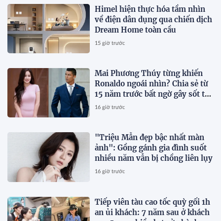
Himel hiện thực hóa tầm nhìn
về điện dân dụng qua chiến dịch
Dream Home toàn cầu
15 giờ trước
Mai Phương Thúy từng khiến
Ronaldo ngoái nhìn? Chia sẻ từ
15 năm trước bất ngờ gây sốt trở
lại
16 giờ trước
"Triệu Mẫn đẹp bậc nhất màn
ảnh": Gồng gánh gia đình suốt
nhiều năm vẫn bị chồng liên lụy
16 giờ trước
Tiếp viên tàu cao tốc quỳ gối 1h
an ủi khách: 7 năm sau ở khách