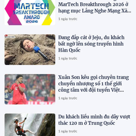
MarTech Breakthrough 2026 ở
hạng mục Lắng Nghe Mạng Xã
Hội, Phân Phối Thông Cáo Báo
1 ngày trước
Chí và Tối Ưu Hóa Công Cụ Trả
Lời (AEO)
Đang đắp cát ở Jeju, du khách
bất ngờ lên sóng truyền hình
Hàn Quốc
1 ngày trước
Xuân Son kêu gọi chuyên trang
chuyển nhượng số 1 thế giới
công tâm với đội tuyển Việt
Nam
1 ngày trước
Du khách liều mình đu dây vượt
thác 120 m ở Trung Quốc
1 ngày trước