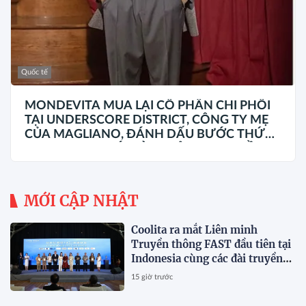
Quốc tế
MONDEVITA MUA LẠI CỔ PHẦN CHI PHỐI
TẠI UNDERSCORE DISTRICT, CÔNG TY MẸ
CỦA MAGLIANO, ĐÁNH DẤU BƯỚC THỨ
HAI TRONG QUÁ TRÌNH XÂY DỰNG NỀN
TẢNG THƯƠNG HIỆU CAO CẤP MỚI CỦA Ý.
MỚI CẬP NHẬT
Coolita ra mắt Liên minh
Truyền thông FAST đầu tiên tại
Indonesia cùng các đài truyền
hình hàng đầu
15 giờ trước