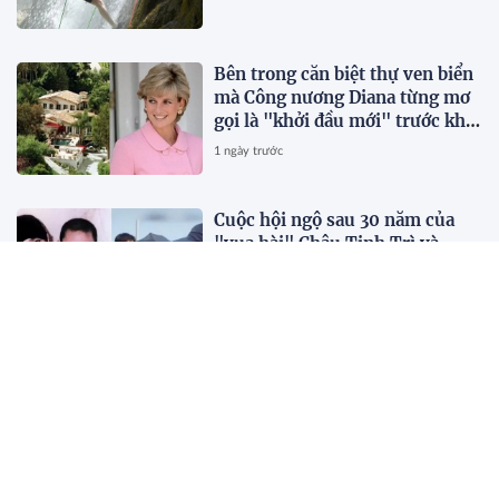
Bên trong căn biệt thự ven biển
mà Công nương Diana từng mơ
gọi là "khởi đầu mới" trước khi
qua đời vài tháng
1 ngày trước
Cuộc hội ngộ sau 30 năm của
"vua hài" Châu Tinh Trì và
Thích Tiểu Long
1 ngày trước
5 hiệu sách đẹp đáng ghé khi du
lịch châu Á
1 ngày trước