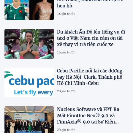
hẹn hò
16 giờ trước
Du khách Ấn Độ lên tiếng vụ đi
taxi ở Việt Nam chỉ cảm ơn tài
xế thay vì trả tiền cuốc xe
16 giờ trước
Cebu Pacific nối lại các đường
bay Hà Nội-Clark, Thành phố
Hồ Chí Minh-Cebu
20 giờ trước
Nucleus Software và FPT Ra
Mắt FinnOne Neo® 9.0 và
FinnAxia® 9.0 tại Sự Kiện
Nucleus Synapse Lần Đầu Tiên
20 giờ trước