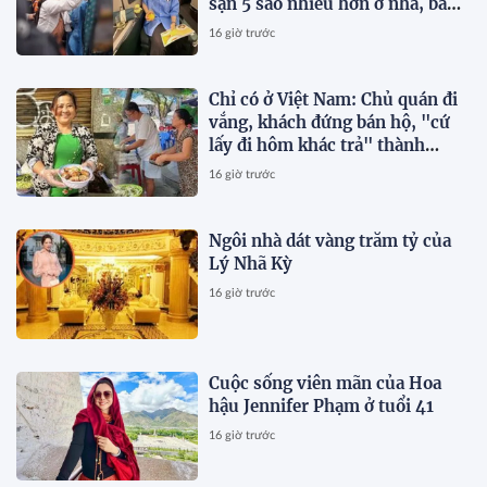
sạn 5 sao nhiều hơn ở nhà, bay
hạng thương gia
16 giờ trước
Chỉ có ở Việt Nam: Chủ quán đi
vắng, khách đứng bán hộ, "cứ
lấy đi hôm khác trả" thành
chuyện thường ngày
16 giờ trước
Ngôi nhà dát vàng trăm tỷ của
Lý Nhã Kỳ
16 giờ trước
Cuộc sống viên mãn của Hoa
hậu Jennifer Phạm ở tuổi 41
16 giờ trước