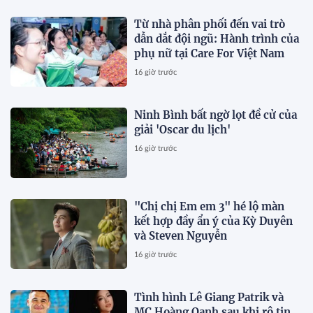
Từ nhà phân phối đến vai trò
dẫn dắt đội ngũ: Hành trình của
phụ nữ tại Care For Việt Nam
16 giờ trước
Ninh Bình bất ngờ lọt đề cử của
giải 'Oscar du lịch'
16 giờ trước
"Chị chị Em em 3" hé lộ màn
kết hợp đầy ẩn ý của Kỳ Duyên
và Steven Nguyễn
16 giờ trước
Tình hình Lê Giang Patrik và
MC Hoàng Oanh sau khi rộ tin