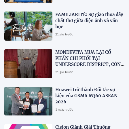
tại Việt Nam
FAMILIARITÉ: Sự giao thoa đầy
chất thơ giữa điện ảnh và văn
học
21 giờ trước
MONDEVITA MUA LẠI CỔ
PHẦN CHI PHỐI TẠI
UNDERSCORE DISTRICT, CÔNG
TY MẸ CỦA MAGLIANO, ĐÁNH
21 giờ trước
DẤU BƯỚC THỨ HAI TRONG
QUÁ TRÌNH XÂY DỰNG NỀN
TẢNG THƯƠNG HIỆU CAO CẤP
Huawei trở thành Đối tác sự
MỚI CỦA Ý.
kiện của GSMA M360 ASEAN
2026
1 ngày trước
Cision Giành Giải Thưởng