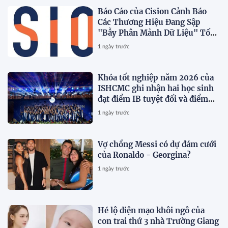
Báo Cáo của Cision Cảnh Báo
Các Thương Hiệu Đang Sập
"Bẫy Phân Mảnh Dữ Liệu" Tốn
Kém
1 ngày trước
Khóa tốt nghiệp năm 2026 của
ISHCMC ghi nhận hai học sinh
đạt điểm IB tuyệt đối và điểm
trung bình toàn khóa đạt 34,5
1 ngày trước
Vợ chồng Messi có dự đám cưới
của Ronaldo - Georgina?
1 ngày trước
Hé lộ diện mạo khôi ngô của
con trai thứ 3 nhà Trường Giang