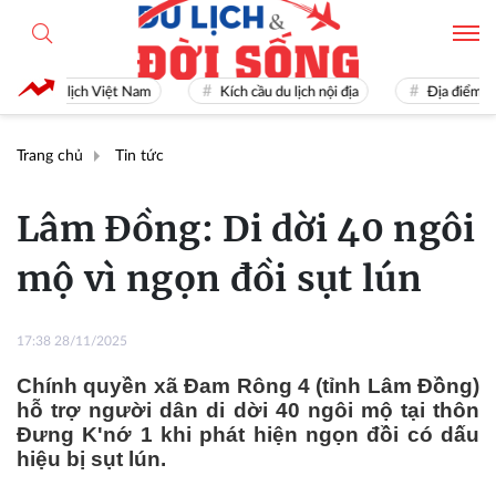
Du lịch Việt Nam
Kích cầu du lịch nội địa
Địa điểm du lịc
Trang chủ
Tin tức
Lâm Đồng: Di dời 40 ngôi
mộ vì ngọn đồi sụt lún
17:38 28/11/2025
Chính quyền xã Đam Rông 4 (tỉnh Lâm Đồng)
hỗ trợ người dân di dời 40 ngôi mộ tại thôn
Đưng K'nớ 1 khi phát hiện ngọn đồi có dấu
hiệu bị sụt lún.