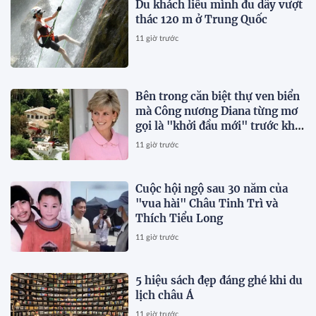
Du khách liều mình đu dây vượt
thác 120 m ở Trung Quốc
11 giờ trước
Bên trong căn biệt thự ven biển
mà Công nương Diana từng mơ
gọi là "khởi đầu mới" trước khi
qua đời vài tháng
11 giờ trước
Cuộc hội ngộ sau 30 năm của
"vua hài" Châu Tinh Trì và
Thích Tiểu Long
11 giờ trước
5 hiệu sách đẹp đáng ghé khi du
lịch châu Á
11 giờ trước