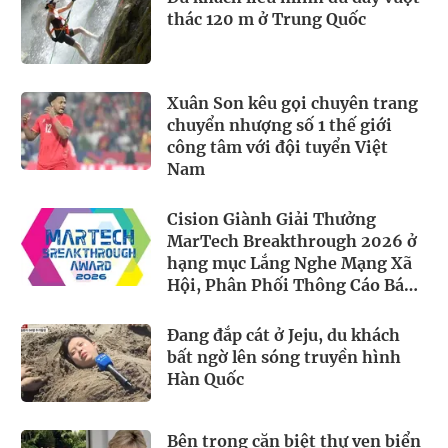
thác 120 m ở Trung Quốc
Xuân Son kêu gọi chuyên trang
chuyển nhượng số 1 thế giới
công tâm với đội tuyển Việt
Nam
Cision Giành Giải Thưởng
MarTech Breakthrough 2026 ở
hạng mục Lắng Nghe Mạng Xã
Hội, Phân Phối Thông Cáo Báo
Chí và Tối Ưu Hóa Công Cụ Trả
Lời (AEO)
Đang đắp cát ở Jeju, du khách
bất ngờ lên sóng truyền hình
Hàn Quốc
Bên trong căn biệt thự ven biển