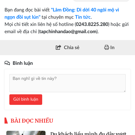
Bạn đang đọc bài viết
"Lâm Đồng: Di dời 40 ngôi mộ vì
ngọn đồi sụt lún"
tại chuyên mục
Tin tức
.
Mọi chi tiết xin liên hệ số hotline (
0243.8225.280
) hoặc gửi
email về địa chỉ (
tapchinhandao@gmail.com
).
Chia sẻ
In
Bình luận
Gửi bình luận
BÀI ĐỌC NHIỀU
Du khách liều mình đu dây vượt