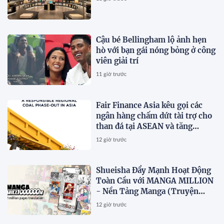
Cậu bé Bellingham lộ ảnh hẹn
hò với bạn gái nóng bỏng ở công
viên giải trí
11 giờ trước
Fair Finance Asia kêu gọi các
ngân hàng chấm dứt tài trợ cho
than đá tại ASEAN và tăng
cường các biện pháp bảo vệ xã
12 giờ trước
hội
Shueisha Đẩy Mạnh Hoạt Động
Toàn Cầu với MANGA MILLION
- Nền Tảng Manga (Truyện
Tranh Nhật Bản) Hỗ Trợ 100
12 giờ trước
Ngôn Ngữ