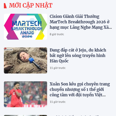
MỚI CẬP NHẬT
Cision Giành Giải Thưởng
MarTech Breakthrough 2026 ở
hạng mục Lắng Nghe Mạng Xã
Hội, Phân Phối Thông Cáo Báo
8 giờ trước
Chí và Tối Ưu Hóa Công Cụ Trả
Lời (AEO)
Đang đắp cát ở Jeju, du khách
bất ngờ lên sóng truyền hình
Hàn Quốc
11 giờ trước
Xuân Son kêu gọi chuyên trang
chuyển nhượng số 1 thế giới
công tâm với đội tuyển Việt
Nam
11 giờ trước