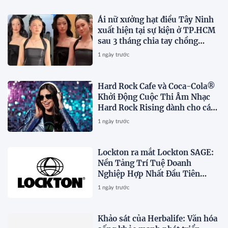
Ái nữ xưởng hạt điều Tây Ninh
xuất hiện tại sự kiện ở TP.HCM
sau 3 tháng chia tay chồng
Campuchia
1 ngày trước
Hard Rock Cafe và Coca-Cola®
Khởi Động Cuộc Thi Âm Nhạc
Hard Rock Rising dành cho các
Nghệ Sĩ Trẻ Triển Vọng
1 ngày trước
Lockton ra mắt Lockton SAGE:
Nền Tảng Trí Tuệ Doanh
Nghiệp Hợp Nhất Đầu Tiên
Trong Ngành
1 ngày trước
Khảo sát của Herbalife: Văn hóa