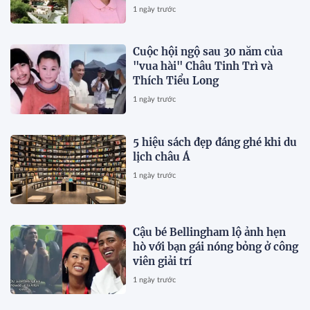
qua đời vài tháng
1 ngày trước
Cuộc hội ngộ sau 30 năm của
"vua hài" Châu Tinh Trì và
Thích Tiểu Long
1 ngày trước
5 hiệu sách đẹp đáng ghé khi du
lịch châu Á
1 ngày trước
Cậu bé Bellingham lộ ảnh hẹn
hò với bạn gái nóng bỏng ở công
viên giải trí
1 ngày trước