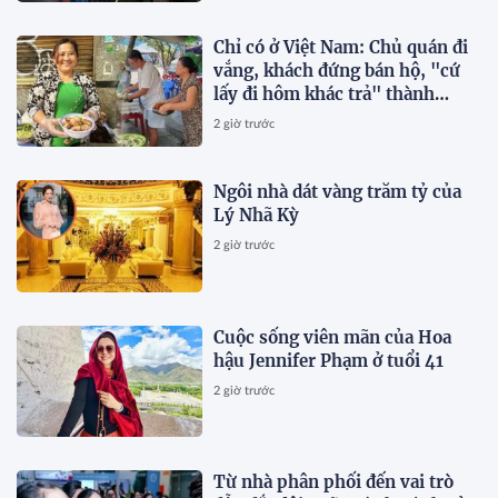
Chỉ có ở Việt Nam: Chủ quán đi
vắng, khách đứng bán hộ, "cứ
lấy đi hôm khác trả" thành
chuyện thường ngày
2 giờ trước
Ngôi nhà dát vàng trăm tỷ của
Lý Nhã Kỳ
2 giờ trước
Cuộc sống viên mãn của Hoa
hậu Jennifer Phạm ở tuổi 41
2 giờ trước
Từ nhà phân phối đến vai trò