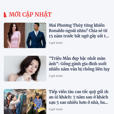
MỚI CẬP NHẬT
Mai Phương Thúy từng khiến
Ronaldo ngoái nhìn? Chia sẻ từ
15 năm trước bất ngờ gây sốt trở
lại
2 giờ trước
"Triệu Mẫn đẹp bậc nhất màn
ảnh": Gồng gánh gia đình suốt
nhiều năm vẫn bị chồng liên lụy
2 giờ trước
Tiếp viên tàu cao tốc quỳ gối 1h
an ủi khách: 7 năm sau ở khách
sạn 5 sao nhiều hơn ở nhà, bay
hạng thương gia
2 giờ trước