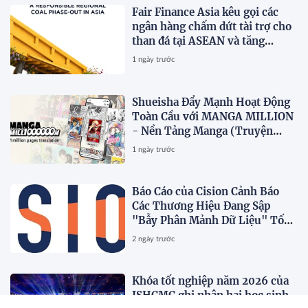
Fair Finance Asia kêu gọi các
ngân hàng chấm dứt tài trợ cho
than đá tại ASEAN và tăng
cường các biện pháp bảo vệ xã
1 ngày trước
hội
Shueisha Đẩy Mạnh Hoạt Động
Toàn Cầu với MANGA MILLION
- Nền Tảng Manga (Truyện
Tranh Nhật Bản) Hỗ Trợ 100
1 ngày trước
Ngôn Ngữ
Báo Cáo của Cision Cảnh Báo
Các Thương Hiệu Đang Sập
"Bẫy Phân Mảnh Dữ Liệu" Tốn
Kém
2 ngày trước
Khóa tốt nghiệp năm 2026 của
ISHCMC ghi nhận hai học sinh