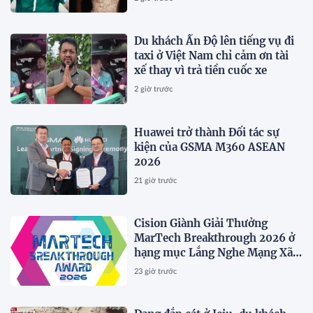
Du khách Ấn Độ lên tiếng vụ đi
taxi ở Việt Nam chỉ cảm ơn tài
xế thay vì trả tiền cuốc xe
2 giờ trước
Huawei trở thành Đối tác sự
kiện của GSMA M360 ASEAN
2026
21 giờ trước
Cision Giành Giải Thưởng
MarTech Breakthrough 2026 ở
hạng mục Lắng Nghe Mạng Xã
Hội, Phân Phối Thông Cáo Báo
23 giờ trước
Chí và Tối Ưu Hóa Công Cụ Trả
Lời (AEO)