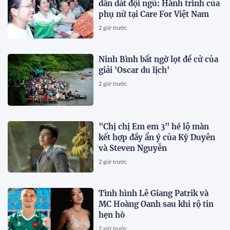
dẫn dắt đội ngũ: Hành trình của
phụ nữ tại Care For Việt Nam
2 giờ trước
Ninh Bình bất ngờ lọt đề cử của
giải 'Oscar du lịch'
2 giờ trước
"Chị chị Em em 3" hé lộ màn
kết hợp đầy ẩn ý của Kỳ Duyên
và Steven Nguyễn
2 giờ trước
Tình hình Lê Giang Patrik và
MC Hoàng Oanh sau khi rộ tin
hẹn hò
2 giờ trước