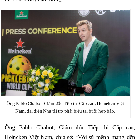
Ông Pablo Chabot, Giám đốc Tiếp thị Cấp cao, Heineken Việt
Nam, đại diện Nhà tài trợ phát biểu tại buổi họp báo.
Ông Pablo Chabot, Giám đốc Tiếp thị Cấp cao,
Heineken Việt Nam, chia sẻ: “Với sứ mệnh mang đến