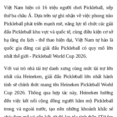
Việt Nam hiện có 16 triệu người chơi Pickleball, xếp
thứ ba châu Á. Dựa trên sự ghi nhận về việc phong trào
Pickleball phát triển mạnh mẽ, năng lực tổ chức các giải
đấu Pickleball khu vực và quốc tế, cùng điều kiện cơ sở
hạ tầng du lịch - thể thao hiện đại, Việt Nam tự hào là
quốc gia đăng cai giải đấu Pickleball có quy mô lớn
nhất thế giới - Pickleball World Cup 2026.
Với vai trò nhà tài trợ danh xưng cùng mức tài trợ lớn
nhất của Heineken, giải đấu Pickleball lớn nhất hành
tinh sẽ chính thức mang tên Heineken Pickleball World
Cup 2026. Thông qua hợp tác này, Heineken hướng
đến việc kết nối cộng đồng người hâm mộ Pickleball
trong và ngoài nước, tạo nên những khoảnh khắc sẻ
chia đam mê và gắn kết, từ đó lan tỏa tinh thần “Từ fan