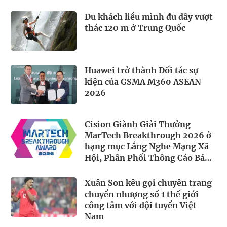
Du khách liều mình đu dây vượt
thác 120 m ở Trung Quốc
Huawei trở thành Đối tác sự
kiện của GSMA M360 ASEAN
2026
Cision Giành Giải Thưởng
MarTech Breakthrough 2026 ở
hạng mục Lắng Nghe Mạng Xã
Hội, Phân Phối Thông Cáo Báo
Chí và Tối Ưu Hóa Công Cụ Trả
Lời (AEO)
Xuân Son kêu gọi chuyên trang
chuyển nhượng số 1 thế giới
công tâm với đội tuyển Việt
Nam