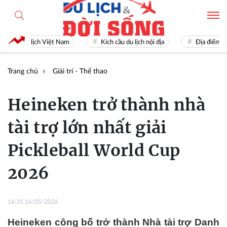
Du lịch Việt Nam
Kích cầu du lịch nội địa
Địa điểm du lịch
Trang chủ
Giải trí - Thể thao
Heineken trở thành nhà
tài trợ lớn nhất giải
Pickleball World Cup
2026
16:31 16/05/2026
Heineken công bố trở thành Nhà tài trợ Danh