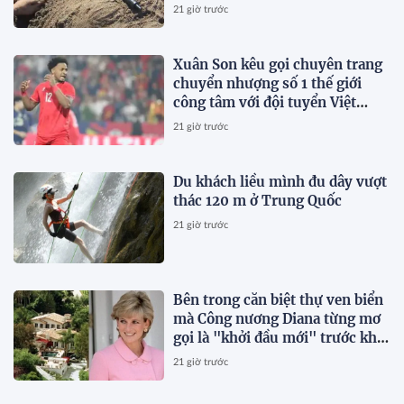
21 giờ trước
Xuân Son kêu gọi chuyên trang
chuyển nhượng số 1 thế giới
công tâm với đội tuyển Việt
Nam
21 giờ trước
Du khách liều mình đu dây vượt
thác 120 m ở Trung Quốc
21 giờ trước
Bên trong căn biệt thự ven biển
mà Công nương Diana từng mơ
gọi là "khởi đầu mới" trước khi
qua đời vài tháng
21 giờ trước