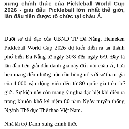
xưng chính thức của Pickleball World Cup
2026 - giải đấu Pickleball lớn nhất thế giới,
lần đầu tiên được tổ chức tại châu Á.
Dưới sự chỉ đạo của UBND TP Đà Nẵng, Heineken
Pickleball World Cup 2026 dự kiến diễn ra tại thành
phố biển Đà Nẵng từ ngày 30/8 đến ngày 6/9. Đây là
lần đầu tiên giải đấu danh giá này đến với châu Á, hứa
hẹn mang đến những trận cầu bùng nổ với sự tham gia
của 4.000 vận động viên đến từ 80 quốc gia trên thế
giới. Sự kiện này còn mang ý nghĩa đặc biệt khi diễn ra
trong khuôn khổ kỷ niệm 80 năm Ngày truyền thống
Ngành Thể dục Thể thao Việt Nam.
Nhà tài trợ Danh xưng chính thức