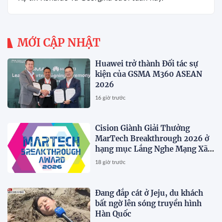
MỚI CẬP NHẬT
Huawei trở thành Đối tác sự
kiện của GSMA M360 ASEAN
2026
16 giờ trước
Cision Giành Giải Thưởng
MarTech Breakthrough 2026 ở
hạng mục Lắng Nghe Mạng Xã
Hội, Phân Phối Thông Cáo Báo
18 giờ trước
Chí và Tối Ưu Hóa Công Cụ Trả
Lời (AEO)
Đang đắp cát ở Jeju, du khách
bất ngờ lên sóng truyền hình
Hàn Quốc