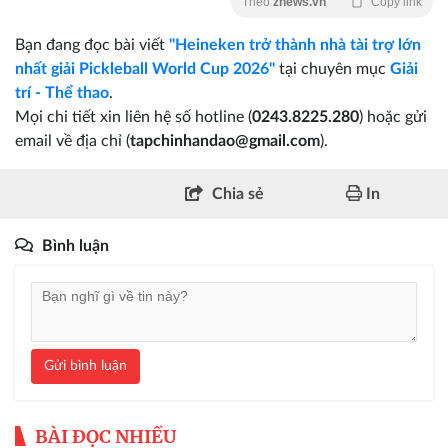
Theo
znews.vn
Copy link
Bạn đang đọc bài viết
"Heineken trở thành nhà tài trợ lớn
nhất giải Pickleball World Cup 2026"
tại chuyên mục
Giải
trí - Thể thao
.
Mọi chi tiết xin liên hệ số hotline (
0243.8225.280
) hoặc gửi
email về địa chỉ (
tapchinhandao@gmail.com
).
Chia sẻ
In
Bình luận
Gửi bình luận
BÀI ĐỌC NHIỀU