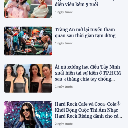
diễn viên kém 5 tuổi
1 ngày trước
Tràng An mở lại tuyến tham
quan sau thời gian tạm dừng
1 ngày trước
Ái nữ xưởng hạt điều Tây Ninh
xuất hiện tại sự kiện ở TP.HCM
sau 3 tháng chia tay chồng
Campuchia
1 ngày trước
Hard Rock Cafe và Coca-Cola®
Khởi Động Cuộc Thi Âm Nhạc
Hard Rock Rising dành cho các
Nghệ Sĩ Trẻ Triển Vọng
2 ngày trước