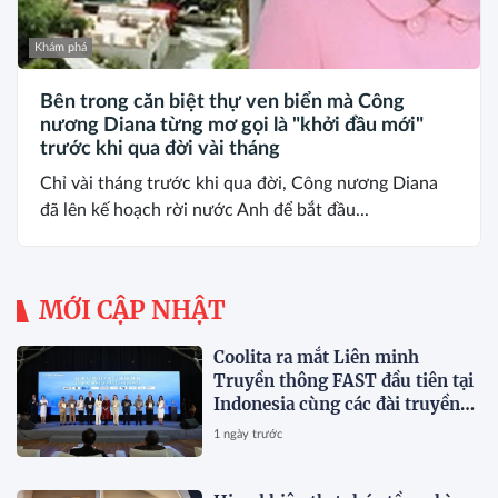
Khám phá
Bên trong căn biệt thự ven biển mà Công
nương Diana từng mơ gọi là "khởi đầu mới"
trước khi qua đời vài tháng
Chỉ vài tháng trước khi qua đời, Công nương Diana
đã lên kế hoạch rời nước Anh để bắt đầu...
MỚI CẬP NHẬT
Coolita ra mắt Liên minh
Truyền thông FAST đầu tiên tại
Indonesia cùng các đài truyền
hình hàng đầu
1 ngày trước