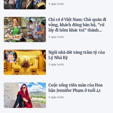
hạng thương gia
1 ngày trước
Chỉ có ở Việt Nam: Chủ quán đi
vắng, khách đứng bán hộ, "cứ
lấy đi hôm khác trả" thành
chuyện thường ngày
1 ngày trước
Ngôi nhà dát vàng trăm tỷ của
Lý Nhã Kỳ
1 ngày trước
Cuộc sống viên mãn của Hoa
hậu Jennifer Phạm ở tuổi 41
1 ngày trước