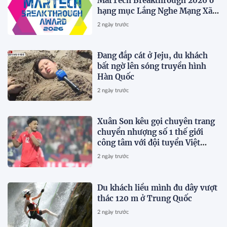
MarTech Breakthrough 2026 ở
hạng mục Lắng Nghe Mạng Xã
Hội, Phân Phối Thông Cáo Báo
2 ngày trước
Chí và Tối Ưu Hóa Công Cụ Trả
Lời (AEO)
Đang đắp cát ở Jeju, du khách
bất ngờ lên sóng truyền hình
Hàn Quốc
2 ngày trước
Xuân Son kêu gọi chuyên trang
chuyển nhượng số 1 thế giới
công tâm với đội tuyển Việt
Nam
2 ngày trước
Du khách liều mình đu dây vượt
thác 120 m ở Trung Quốc
2 ngày trước