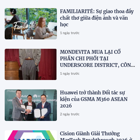
FAMILIARITÉ: Sự giao thoa đầy
chất thơ giữa điện ảnh và văn
học
1 ngày trước
MONDEVITA MUA LẠI CỔ
PHẦN CHI PHỐI TẠI
UNDERSCORE DISTRICT, CÔNG
TY MẸ CỦA MAGLIANO, ĐÁNH
1 ngày trước
DẤU BƯỚC THỨ HAI TRONG
QUÁ TRÌNH XÂY DỰNG NỀN
TẢNG THƯƠNG HIỆU CAO CẤP
Huawei trở thành Đối tác sự
MỚI CỦA Ý.
kiện của GSMA M360 ASEAN
2026
2 ngày trước
Cision Giành Giải Thưởng