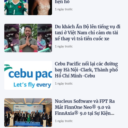
hẹn hò
1 ngày trước
Du khách Ấn Độ lên tiếng vụ đi
taxi ở Việt Nam chỉ cảm ơn tài
xế thay vì trả tiền cuốc xe
1 ngày trước
Cebu Pacific nối lại các đường
bay Hà Nội-Clark, Thành phố
Hồ Chí Minh-Cebu
1 ngày trước
Nucleus Software và FPT Ra
Mắt FinnOne Neo® 9.0 và
FinnAxia® 9.0 tại Sự Kiện
Nucleus Synapse Lần Đầu Tiên
1 ngày trước
tại Việt Nam