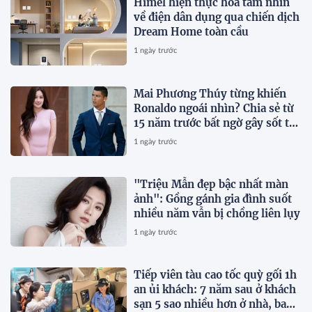
Himel hiện thực hóa tầm nhìn
về điện dân dụng qua chiến dịch
Dream Home toàn cầu
1 ngày trước
Mai Phương Thúy từng khiến
Ronaldo ngoái nhìn? Chia sẻ từ
15 năm trước bất ngờ gây sốt trở
lại
1 ngày trước
"Triệu Mẫn đẹp bậc nhất màn
ảnh": Gồng gánh gia đình suốt
nhiều năm vẫn bị chồng liên lụy
1 ngày trước
Tiếp viên tàu cao tốc quỳ gối 1h
an ủi khách: 7 năm sau ở khách
sạn 5 sao nhiều hơn ở nhà, bay