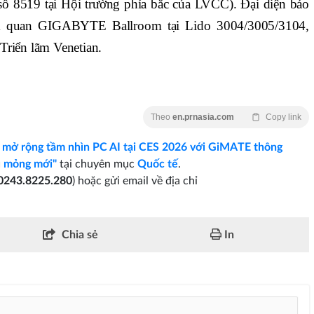
8519 tại Hội trường phía bắc của LVCC). Đại diện báo
am quan GIGABYTE Ballroom tại Lido 3004/3005/3104,
Triển lãm Venetian.
Theo
en.prnasia.com
Copy link
ở rộng tầm nhìn PC AI tại CES 2026 với GiMATE thông
u mỏng mới"
tại chuyên mục
Quốc tế
.
0243.8225.280
) hoặc gửi email về địa chỉ
Chia sẻ
In