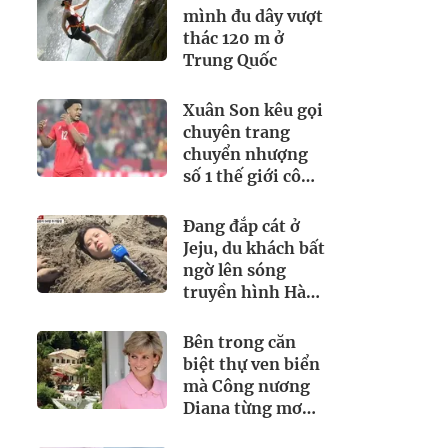
mình đu dây vượt
thác 120 m ở
Trung Quốc
Xuân Son kêu gọi
chuyên trang
chuyển nhượng
số 1 thế giới công
tâm với đội tuyển
Việt Nam
Đang đắp cát ở
Jeju, du khách bất
ngờ lên sóng
truyền hình Hàn
Quốc
Bên trong căn
biệt thự ven biển
mà Công nương
Diana từng mơ
gọi là "khởi đầu