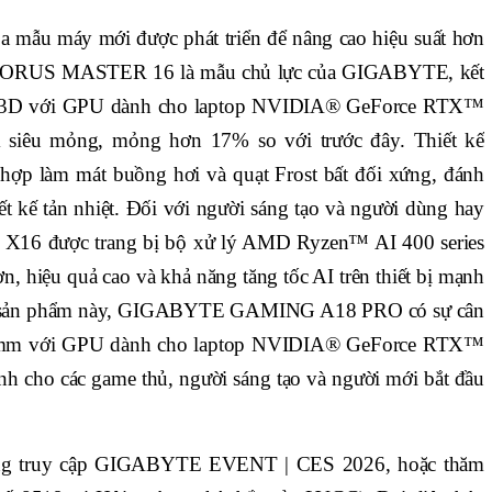
ba mẫu máy mới được phát triển để nâng cao hiệu suất hơn
. AORUS MASTER 16 là mẫu chủ lực của GIGABYTE, kết
D với GPU dành cho laptop NVIDIA® GeForce RTX™
siêu mỏng, mỏng hơn 17% so với trước đây. Thiết kế
p làm mát buồng hơi và quạt Frost bất đối xứng, đánh
ết kế tản nhiệt. Đối với người sáng tạo và người dùng hay
16 được trang bị bộ xử lý AMD Ryzen™ AI 400 series
, hiệu quả cao và khả năng tăng tốc AI trên thiết bị mạnh
ng sản phẩm này, GIGABYTE GAMING A18 PRO có sự cân
0mm với GPU dành cho laptop NVIDIA® GeForce RTX™
nh cho các game thủ, người sáng tạo và người mới bắt đầu
 lòng truy cập GIGABYTE EVENT | CES 2026, hoặc thăm