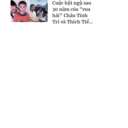
mới" trước khi
Cuộc hội ngộ sau
qua đời vài tháng
30 năm của "vua
hài" Châu Tinh
Trì và Thích Tiểu
Long