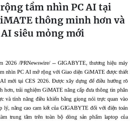
ộng tầm nhìn PC AI tại
GiMATE thông minh hơn và
 AI siêu mỏng mới
m 2026 /PRNewswire/ -- GIGABYTE, thương hiệu máy
 tầm nhìn PC AI mở rộng với Giao diện GiMATE được thiết
ng AI mới tại CES 2026. Được xây dựng để điều hướng rõ
nh hơn, trải nghiệm GiMATE nâng cấp đưa thông tin phân
hực và tính năng điều khiển bằng giọng nói trực quan vào
ợp lý, nâng cao cam kết của GIGABYTE đối với điện toán
 làm trung tâm trên toàn bộ dòng sản phẩm laptop của