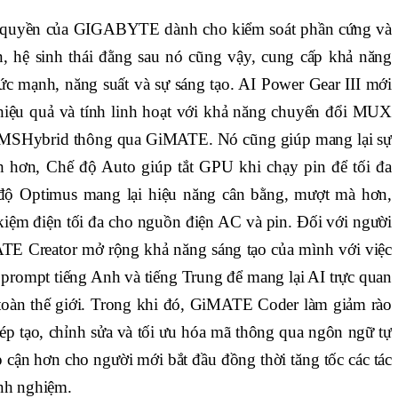
 quyền của GIGABYTE dành cho kiểm soát phần cứng và
n, hệ sinh thái đằng sau nó cũng vậy, cung cấp khả năng
c mạnh, năng suất và sự sáng tạo. AI Power Gear III mới
 hiệu quả và tính linh hoạt với khả năng chuyển đổi MUX
 và MSHybrid thông qua GiMATE. Nó cũng giúp mang lại sự
h hơn, Chế độ Auto giúp tắt GPU khi chạy pin để tối đa
 độ Optimus mang lại hiệu năng cân bằng, mượt mà hơn,
 kiệm điện tối đa cho nguồn điện AC và pin. Đối với người
ATE Creator mở rộng khả năng sáng tạo của mình với việc
prompt tiếng Anh và tiếng Trung để mang lại AI trực quan
toàn thế giới. Trong khi đó, GiMATE Coder làm giảm rào
hép tạo, chỉnh sửa và tối ưu hóa mã thông qua ngôn ngữ tự
ếp cận hơn cho người mới bắt đầu đồng thời tăng tốc các tác
inh nghiệm.