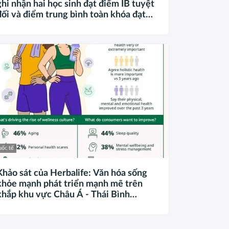
ghi nhận hai học sinh đạt điểm IB tuyệt
đối và điểm trung bình toàn khóa đạt
34,5
ốc tế
Khảo sát của Herbalife: Văn hóa sống
khỏe mạnh phát triển mạnh mẽ trên
khắp khu vực Châu Á - Thái Bình
Dương khi 4 trong 5 người tiêu dùng
ưu tiên sức khỏe toàn diện