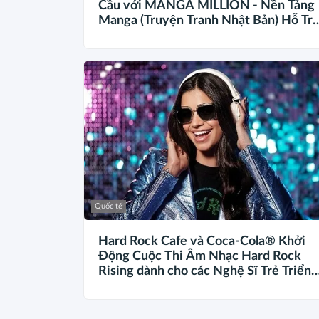
Cầu với MANGA MILLION - Nền Tảng
Manga (Truyện Tranh Nhật Bản) Hỗ Tr
100 Ngôn Ngữ
Quốc tế
Hard Rock Cafe và Coca-Cola® Khởi
Động Cuộc Thi Âm Nhạc Hard Rock
Rising dành cho các Nghệ Sĩ Trẻ Triển
Vọng