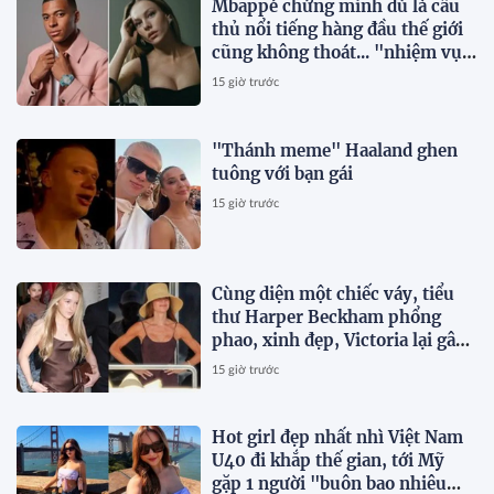
Mbappé chứng minh dù là cầu
thủ nổi tiếng hàng đầu thế giới
cũng không thoát... "nhiệm vụ
của bạn trai" khi ở cạnh mỹ
15 giờ trước
nhân Ester Expósito
"Thánh meme" Haaland ghen
tuông với bạn gái
15 giờ trước
Cùng diện một chiếc váy, tiểu
thư Harper Beckham phổng
phao, xinh đẹp, Victoria lại gây
chú ý vì vóc dáng gầy gò
15 giờ trước
Hot girl đẹp nhất nhì Việt Nam
U40 đi khắp thế gian, tới Mỹ
gặp 1 người "buôn bao nhiêu