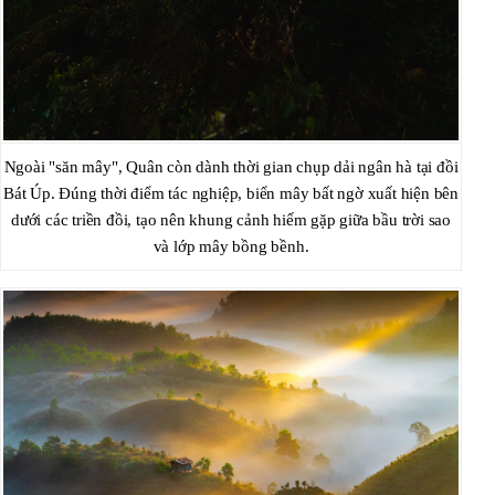
Ngoài "săn mây", Quân còn dành thời gian chụp dải ngân hà tại đồi
Bát Úp. Đúng thời điểm tác nghiệp, biển mây bất ngờ xuất hiện bên
dưới các triền đồi, tạo nên khung cảnh hiếm gặp giữa bầu trời sao
và lớp mây bồng bềnh.