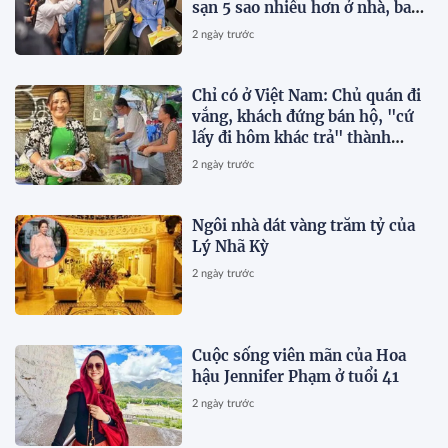
sạn 5 sao nhiều hơn ở nhà, bay
hạng thương gia
2 ngày trước
Chỉ có ở Việt Nam: Chủ quán đi
vắng, khách đứng bán hộ, "cứ
lấy đi hôm khác trả" thành
chuyện thường ngày
2 ngày trước
Ngôi nhà dát vàng trăm tỷ của
Lý Nhã Kỳ
2 ngày trước
Cuộc sống viên mãn của Hoa
hậu Jennifer Phạm ở tuổi 41
2 ngày trước