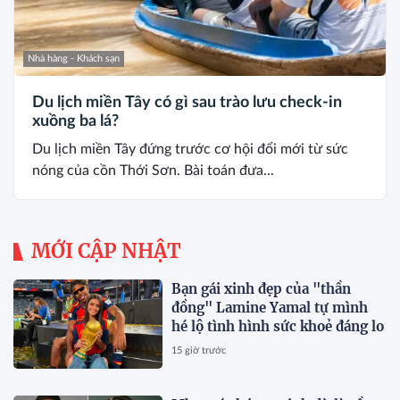
Nhà hàng - Khách sạn
Du lịch miền Tây có gì sau trào lưu check-in
xuồng ba lá?
Du lịch miền Tây đứng trước cơ hội đổi mới từ sức
nóng của cồn Thới Sơn. Bài toán đưa...
MỚI CẬP NHẬT
Bạn gái xinh đẹp của "thần
đồng" Lamine Yamal tự mình
hé lộ tình hình sức khoẻ đáng lo
15 giờ trước