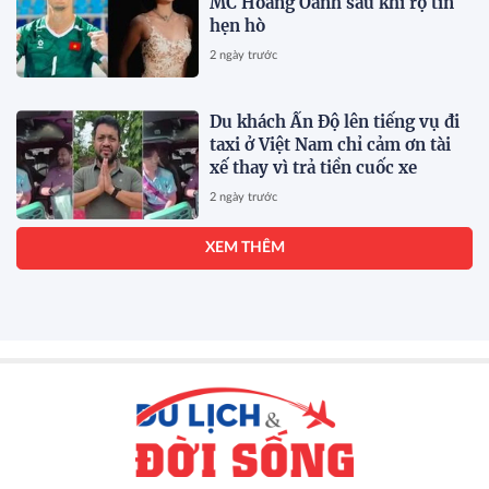
MC Hoàng Oanh sau khi rộ tin
hẹn hò
2 ngày trước
Du khách Ấn Độ lên tiếng vụ đi
taxi ở Việt Nam chỉ cảm ơn tài
xế thay vì trả tiền cuốc xe
2 ngày trước
Cebu Pacific nối lại các đường
bay Hà Nội-Clark, Thành phố
Hồ Chí Minh-Cebu
2 ngày trước
Nucleus Software và FPT Ra
Mắt FinnOne Neo® 9.0 và
FinnAxia® 9.0 tại Sự Kiện
Nucleus Synapse Lần Đầu Tiên
2 ngày trước