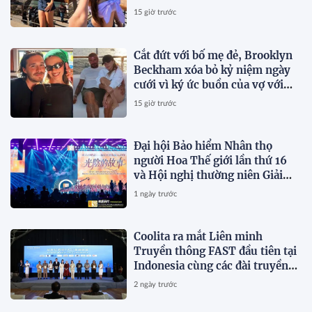
chuyện"
15 giờ trước
Cắt đứt với bố mẹ đẻ, Brooklyn
Beckham xóa bỏ kỷ niệm ngày
cưới vì ký ức buồn của vợ với
Victoria trong ngày cưới
15 giờ trước
Đại hội Bảo hiểm Nhân thọ
người Hoa Thế giới lần thứ 16
và Hội nghị thường niên Giải
thưởng Rồng Quốc tế (IDA)
1 ngày trước
2026 được tổ chức trọng thể
Coolita ra mắt Liên minh
Truyền thông FAST đầu tiên tại
Indonesia cùng các đài truyền
hình hàng đầu
2 ngày trước