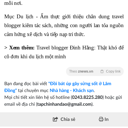
mỗi nơi.
Mục Du lịch - Ẩm thực giới thiệu chân dung travel
blogger kiêm tác sách, những con người lan tỏa nguồn
cảm hứng xê dịch và tiếp nạp tri thức.
> Xem thêm:
Travel blogger Đinh Hằng: Thật khó để
cô đơn khi du lịch một mình
Theo
znews.vn
Copy link
Bạn đang đọc bài viết
"Đồi bát úp gây sửng sốt ở Lâm
Đồng"
tại chuyên mục
Nhà hàng - Khách sạn
.
Mọi chi tiết xin liên hệ số hotline (
0243.8225.280
) hoặc gửi
email về địa chỉ (
tapchinhandao@gmail.com
).
Chia sẻ
In