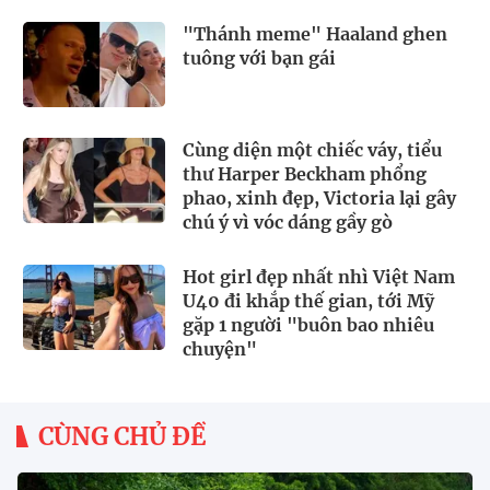
nhân Ester Expósito
"Thánh meme" Haaland ghen
tuông với bạn gái
Cùng diện một chiếc váy, tiểu
thư Harper Beckham phổng
phao, xinh đẹp, Victoria lại gây
chú ý vì vóc dáng gầy gò
Hot girl đẹp nhất nhì Việt Nam
U40 đi khắp thế gian, tới Mỹ
gặp 1 người "buôn bao nhiêu
chuyện"
CÙNG CHỦ ĐỀ