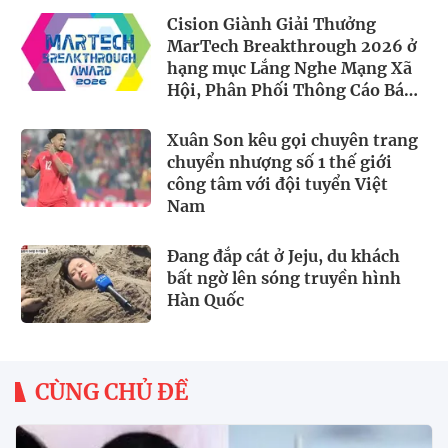
Cision Giành Giải Thưởng
MarTech Breakthrough 2026 ở
hạng mục Lắng Nghe Mạng Xã
Hội, Phân Phối Thông Cáo Báo
Chí và Tối Ưu Hóa Công Cụ Trả
Lời (AEO)
Xuân Son kêu gọi chuyên trang
chuyển nhượng số 1 thế giới
công tâm với đội tuyển Việt
Nam
Đang đắp cát ở Jeju, du khách
bất ngờ lên sóng truyền hình
Hàn Quốc
CÙNG CHỦ ĐỀ