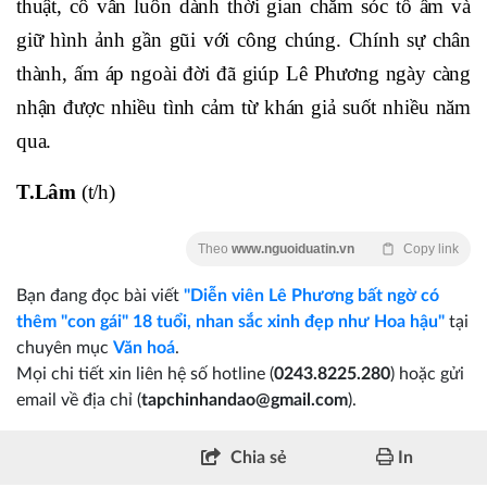
thuật, cô vẫn luôn dành thời gian chăm sóc tổ ấm và
giữ hình ảnh gần gũi với công chúng. Chính sự chân
thành, ấm áp ngoài đời đã giúp Lê Phương ngày càng
nhận được nhiều tình cảm từ khán giả suốt nhiều năm
qua.
T.Lâm
(t/h)
Theo
www.nguoiduatin.vn
Copy link
Bạn đang đọc bài viết
"Diễn viên Lê Phương bất ngờ có
thêm "con gái" 18 tuổi, nhan sắc xinh đẹp như Hoa hậu"
tại
chuyên mục
Văn hoá
.
Mọi chi tiết xin liên hệ số hotline (
0243.8225.280
) hoặc gửi
email về địa chỉ (
tapchinhandao@gmail.com
).
Chia sẻ
In