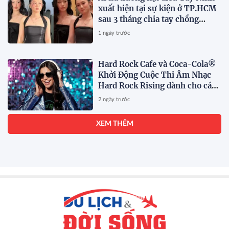
xuất hiện tại sự kiện ở TP.HCM
sau 3 tháng chia tay chồng
Campuchia
1 ngày trước
Hard Rock Cafe và Coca-Cola®
Khởi Động Cuộc Thi Âm Nhạc
Hard Rock Rising dành cho các
Nghệ Sĩ Trẻ Triển Vọng
2 ngày trước
Lockton ra mắt Lockton SAGE:
Nền Tảng Trí Tuệ Doanh
Nghiệp Hợp Nhất Đầu Tiên
Trong Ngành
2 ngày trước
Khảo sát của Herbalife: Văn hóa
sống khỏe mạnh phát triển
mạnh mẽ trên khắp khu vực