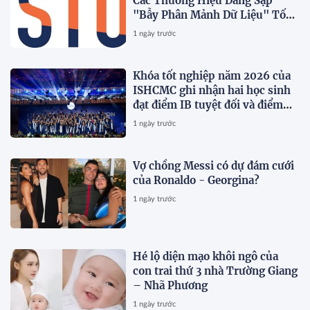
Các Thương Hiệu Đang Sập
"Bẫy Phân Mảnh Dữ Liệu" Tốn
Kém
1 ngày trước
Khóa tốt nghiệp năm 2026 của
ISHCMC ghi nhận hai học sinh
đạt điểm IB tuyệt đối và điểm
trung bình toàn khóa đạt 34,5
1 ngày trước
Vợ chồng Messi có dự đám cưới
của Ronaldo - Georgina?
1 ngày trước
Hé lộ diện mạo khôi ngô của
con trai thứ 3 nhà Trường Giang
– Nhã Phương
1 ngày trước