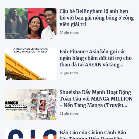
Cậu bé Bellingham lộ ảnh hẹn
hò với bạn gái nóng bỏng ở công
viên giải trí
20 giờ trước
Fair Finance Asia kêu gọi các
ngân hàng chấm dứt tài trợ cho
than đá tại ASEAN và tăng
cường các biện pháp bảo vệ xã
20 giờ trước
hội
Shueisha Đẩy Mạnh Hoạt Động
Toàn Cầu với MANGA MILLION
- Nền Tảng Manga (Truyện
Tranh Nhật Bản) Hỗ Trợ 100
21 giờ trước
Ngôn Ngữ
Báo Cáo của Cision Cảnh Báo