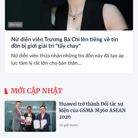
Văn hoá
Nữ diễn viên Trương Bá Chi lên tiếng về tin
đồn bị giới giải trí "tẩy chay"
Nữ diễn viên thừa nhận những tin đồn này đã tạo áp
lực tâm lý rất lớn cho bản thân...
MỚI CẬP NHẬT
Huawei trở thành Đối tác sự
kiện của GSMA M360 ASEAN
2026
15 giờ trước