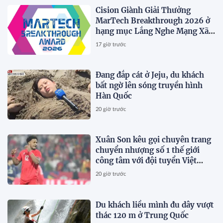
Cision Giành Giải Thưởng
MarTech Breakthrough 2026 ở
hạng mục Lắng Nghe Mạng Xã
Hội, Phân Phối Thông Cáo Báo
17 giờ trước
Chí và Tối Ưu Hóa Công Cụ Trả
Lời (AEO)
Đang đắp cát ở Jeju, du khách
bất ngờ lên sóng truyền hình
Hàn Quốc
20 giờ trước
Xuân Son kêu gọi chuyên trang
chuyển nhượng số 1 thế giới
công tâm với đội tuyển Việt
Nam
20 giờ trước
Du khách liều mình đu dây vượt
thác 120 m ở Trung Quốc