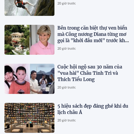
20 giờ trước
Bên trong căn biệt thự ven biển
mà Công nương Diana từng mơ
gọi là "khởi đầu mới" trước khi
qua đời vài tháng
20 giờ trước
Cuộc hội ngộ sau 30 năm của
"vua hài" Châu Tinh Trì và
Thích Tiểu Long
20 giờ trước
5 hiệu sách đẹp đáng ghé khi du
lịch châu Á
20 giờ trước