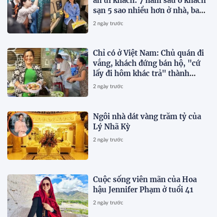
an ủi khách: 7 năm sau ở khách
sạn 5 sao nhiều hơn ở nhà, bay
hạng thương gia
2 ngày trước
Chỉ có ở Việt Nam: Chủ quán đi
vắng, khách đứng bán hộ, "cứ
lấy đi hôm khác trả" thành
chuyện thường ngày
2 ngày trước
Ngôi nhà dát vàng trăm tỷ của
Lý Nhã Kỳ
2 ngày trước
Cuộc sống viên mãn của Hoa
hậu Jennifer Phạm ở tuổi 41
2 ngày trước