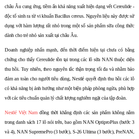
châu Âu cung ứng, tiềm ẩn khả năng xuất hiện dạng vết Cereulide -
độc tố sinh ra từ vi khuẩn Bacillus cereus. Nguyên liệu này được sử
dụng với hàm lượng rất nhỏ trong một số sản phẩm sữa công thức
dành cho trẻ nhỏ sản xuất tại châu Âu.
Doanh nghiệp nhấn mạnh, đến thời điểm hiện tại chưa có bằng
chứng cho thấy Cereulide tồn tại trong các lô sữa NAN thuộc diện
thu hồi. Tuy nhiên, theo nguyên tắc thận trọng tối đa và nhằm bảo
đảm an toàn cho người tiêu dùng, Nestlé quyết định thu hồi các lô
có khả năng bị ảnh hưởng như một biện pháp phòng ngừa, phù hợp
với các tiêu chuẩn quản lý chất lượng nghiêm ngặt của tập đoàn.
Nestlé Việt Nam
đồng thời khẳng định các sản phẩm không nằm
trong danh sách 17 lô nói trên, bao gồm NAN OptiproPlus (bước 3
và 4), NAN SupremePro (3 bước), S-26 Ultima (3 bước), PreNAN,