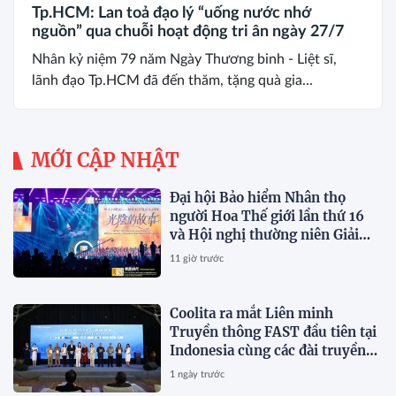
Tp.HCM: Lan toả đạo lý “uống nước nhớ
nguồn” qua chuỗi hoạt động tri ân ngày 27/7
Nhân kỷ niệm 79 năm Ngày Thương binh - Liệt sĩ,
lãnh đạo Tp.HCM đã đến thăm, tặng quà gia...
MỚI CẬP NHẬT
Đại hội Bảo hiểm Nhân thọ
người Hoa Thế giới lần thứ 16
và Hội nghị thường niên Giải
thưởng Rồng Quốc tế (IDA)
11 giờ trước
2026 được tổ chức trọng thể
Coolita ra mắt Liên minh
Truyền thông FAST đầu tiên tại
Indonesia cùng các đài truyền
hình hàng đầu
1 ngày trước