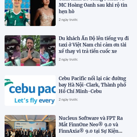
MC Hoàng Oanh sau khi rộ tin
hẹn hò
2 ngày trước
Du khách Ấn Độ lên tiếng vụ đi
taxi ở Việt Nam chỉ cảm ơn tài
xế thay vì trả tiền cuốc xe
2 ngày trước
Cebu Pacific nối lại các đường
bay Hà Nội-Clark, Thành phố
Hồ Chí Minh-Cebu
2 ngày trước
Nucleus Software và FPT Ra
Mắt FinnOne Neo® 9.0 và
FinnAxia® 9.0 tại Sự Kiện