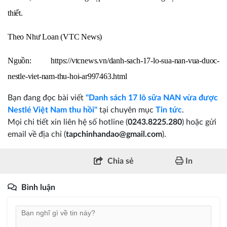
thiết.
Theo Như Loan (VTC News)
Nguồn: https://vtcnews.vn/danh-sach-17-lo-sua-nan-vua-duoc-
nestle-viet-nam-thu-hoi-ar997463.html
Bạn đang đọc bài viết
"Danh sách 17 lô sữa NAN vừa được
Nestlé Việt Nam thu hồi"
tại chuyên mục
Tin tức
.
Mọi chi tiết xin liên hệ số hotline (
0243.8225.280
) hoặc gửi
email về địa chỉ (
tapchinhandao@gmail.com
).
Chia sẻ
In
Bình luận