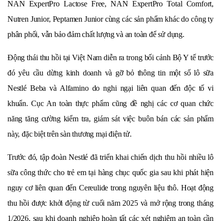
NAN ExpertPro Lactose Free, NAN ExpertPro Total Comfort,
Nutren Junior, Peptamen Junior cùng các sản phẩm khác do công ty
phân phối, vẫn bảo đảm chất lượng và an toàn để sử dụng.
Động thái thu hồi tại Việt Nam diễn ra trong bối cảnh Bộ Y tế trước
đó yêu cầu dừng kinh doanh và gỡ bỏ thông tin một số lô sữa
Nestlé Beba và Alfamino do nghi ngại liên quan đến độc tố vi
khuẩn. Cục An toàn thực phẩm cũng đề nghị các cơ quan chức
năng tăng cường kiểm tra, giám sát việc buôn bán các sản phẩm
này, đặc biệt trên sàn thương mại điện tử.
Trước đó, tập đoàn Nestlé đã triển khai chiến dịch thu hồi nhiều lô
sữa công thức cho trẻ em tại hàng chục quốc gia sau khi phát hiện
nguy cơ liên quan đến Cereulide trong nguyên liệu thô. Hoạt động
thu hồi được khởi động từ cuối năm 2025 và mở rộng trong tháng
1/2026, sau khi doanh nghiệp hoàn tất các xét nghiệm an toàn cần