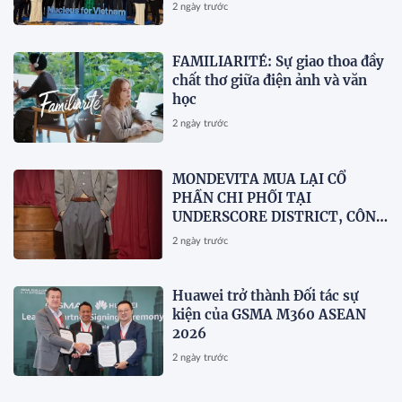
Nucleus Synapse Lần Đầu Tiên
2 ngày trước
tại Việt Nam
FAMILIARITÉ: Sự giao thoa đầy
chất thơ giữa điện ảnh và văn
học
2 ngày trước
MONDEVITA MUA LẠI CỔ
PHẦN CHI PHỐI TẠI
UNDERSCORE DISTRICT, CÔNG
TY MẸ CỦA MAGLIANO, ĐÁNH
2 ngày trước
DẤU BƯỚC THỨ HAI TRONG
QUÁ TRÌNH XÂY DỰNG NỀN
TẢNG THƯƠNG HIỆU CAO CẤP
Huawei trở thành Đối tác sự
MỚI CỦA Ý.
kiện của GSMA M360 ASEAN
2026
2 ngày trước