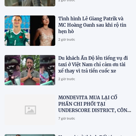
2 giờ trước
Tình hình Lê Giang Patrik và
MC Hoàng Oanh sau khi rộ tin
hẹn hò
2 giờ trước
Du khách Ấn Độ lên tiếng vụ đi
taxi ở Việt Nam chỉ cảm ơn tài
xế thay vì trả tiền cuốc xe
2 giờ trước
MONDEVITA MUA LẠI CỔ
PHẦN CHI PHỐI TẠI
UNDERSCORE DISTRICT, CÔNG
TY MẸ CỦA MAGLIANO, ĐÁNH
7 giờ trước
DẤU BƯỚC THỨ HAI TRONG
QUÁ TRÌNH XÂY DỰNG NỀN
TẢNG THƯƠNG HIỆU CAO CẤP