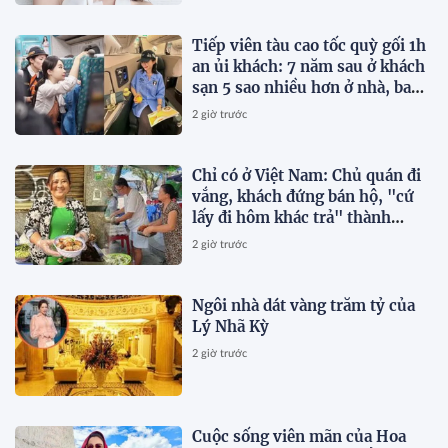
Tiếp viên tàu cao tốc quỳ gối 1h
an ủi khách: 7 năm sau ở khách
sạn 5 sao nhiều hơn ở nhà, bay
hạng thương gia
2 giờ trước
Chỉ có ở Việt Nam: Chủ quán đi
vắng, khách đứng bán hộ, "cứ
lấy đi hôm khác trả" thành
chuyện thường ngày
2 giờ trước
Ngôi nhà dát vàng trăm tỷ của
Lý Nhã Kỳ
2 giờ trước
Cuộc sống viên mãn của Hoa