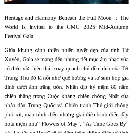
Heritage and Harmony Beneath the Full Moon ：The
World Is Invited to the CMG 2025 Mid-Autumn
Festival Gala
Giữa khung cảnh thiên nhiên tuyệt đẹp của tỉnh Tứ
Xuyên, Gala sẽ mang đến những tiết mục âm nhạc vừa
cổ điển vừa hiện đại, xoay quanh chủ đề chính của Tết
Trung Thu đó là nỗi nhớ quê hương và sự sum họp gia
đình dưới ánh trăng tròn. Nhân dịp kỷ niệm 80 năm
chiến thắng trong Cuộc kháng chiến chống Nhật của
nhân dân Trung Quốc và Chiến tranh Thế giới chống
phát xít, màn trình diễn những giai điệu kinh điển đầy
hoài niệm như "Flowers of May", "As Time Goes By"
và "La Vie en Rose" sẽ tô đậm thêm thông điệp về tình