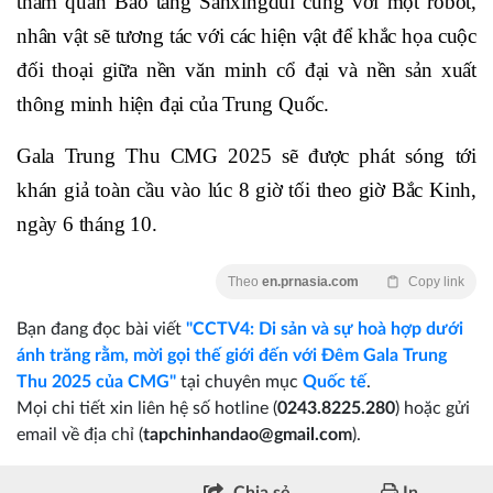
tham quan Bảo tàng Sanxingdui cùng với một robot,
nhân vật sẽ tương tác với các hiện vật để khắc họa cuộc
đối thoại giữa nền văn minh cổ đại và nền sản xuất
thông minh hiện đại của Trung Quốc.
Gala Trung Thu CMG 2025 sẽ được phát sóng tới
khán giả toàn cầu vào lúc 8 giờ tối theo giờ Bắc Kinh,
ngày 6 tháng 10.
Theo
en.prnasia.com
Copy link
Bạn đang đọc bài viết
"CCTV4: Di sản và sự hoà hợp dưới
ánh trăng rằm, mời gọi thế giới đến với Đêm Gala Trung
Thu 2025 của CMG"
tại chuyên mục
Quốc tế
.
Mọi chi tiết xin liên hệ số hotline (
0243.8225.280
) hoặc gửi
email về địa chỉ (
tapchinhandao@gmail.com
).
Chia sẻ
In