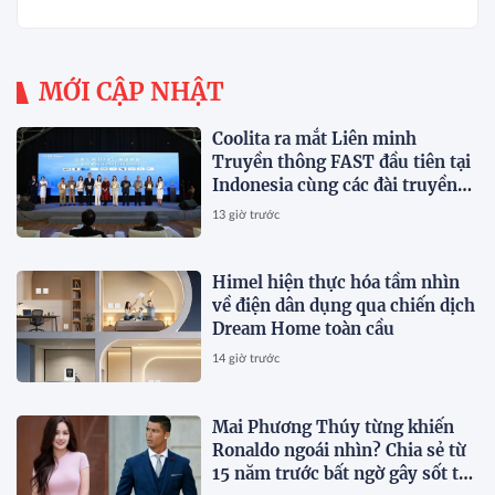
HAI TRONG QUÁ TRÌNH XÂY DỰNG NỀN
TẢNG THƯƠNG HIỆU CAO CẤP MỚI CỦA Ý.
MỚI CẬP NHẬT
Coolita ra mắt Liên minh
Truyền thông FAST đầu tiên tại
Indonesia cùng các đài truyền
hình hàng đầu
13 giờ trước
Himel hiện thực hóa tầm nhìn
về điện dân dụng qua chiến dịch
Dream Home toàn cầu
14 giờ trước
Mai Phương Thúy từng khiến
Ronaldo ngoái nhìn? Chia sẻ từ
15 năm trước bất ngờ gây sốt trở