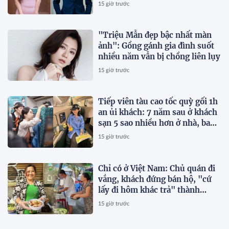
lại
15 giờ trước
"Triệu Mẫn đẹp bậc nhất màn
ảnh": Gồng gánh gia đình suốt
nhiều năm vẫn bị chồng liên lụy
15 giờ trước
Tiếp viên tàu cao tốc quỳ gối 1h
an ủi khách: 7 năm sau ở khách
sạn 5 sao nhiều hơn ở nhà, bay
hạng thương gia
15 giờ trước
Chỉ có ở Việt Nam: Chủ quán đi
vắng, khách đứng bán hộ, "cứ
lấy đi hôm khác trả" thành
chuyện thường ngày
15 giờ trước