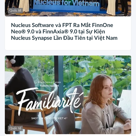
Quốc tế
Nucleus Software và FPT Ra Mắt FinnOne
Neo® 9.0 và FinnAxia® 9.0 tại Sự Kiện
Nucleus Synapse Lần Đầu Tiên tại Việt Nam
Quốc tế