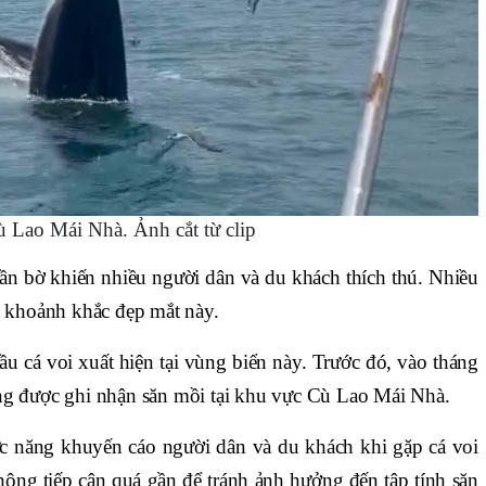
ù Lao Mái Nhà. Ảnh cắt từ clip
gần bờ khiến nhiều người dân và du khách thích thú. Nhiều
i khoảnh khắc đẹp mắt này.
u cá voi xuất hiện tại vùng biển này. Trước đó, vào tháng
ng được ghi nhận săn mồi tại khu vực Cù Lao Mái Nhà.
ức năng khuyến cáo người dân và du khách khi gặp cá voi
hông tiếp cận quá gần để tránh ảnh hưởng đến tập tính săn