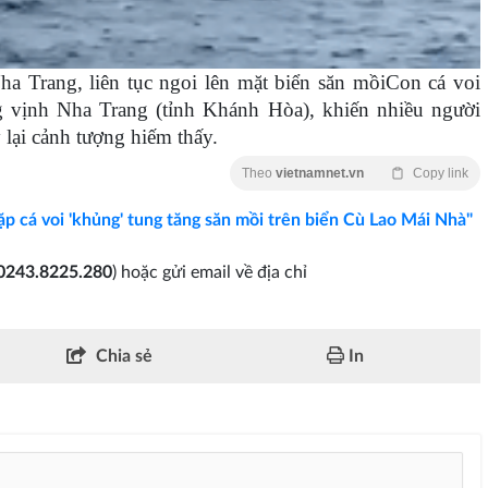
ha Trang, liên tục ngoi lên mặt biển săn mồiCon cá voi
ong vịnh Nha Trang (tỉnh Khánh Hòa), khiến nhiều người
 lại cảnh tượng hiếm thấy.
Theo
vietnamnet.vn
Copy link
p cá voi 'khủng' tung tăng săn mồi trên biển Cù Lao Mái Nhà"
0243.8225.280
) hoặc gửi email về địa chỉ
Chia sẻ
In