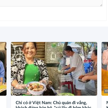
Khám phá
Kh
Chỉ có ở Việt Nam: Chủ quán đi vắng,