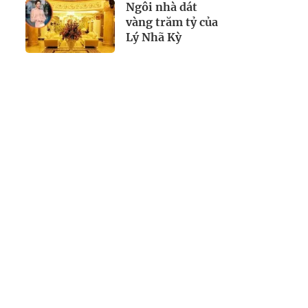
trả" thành
Ngôi nhà dát
chuyện thường
vàng trăm tỷ của
ngày
Lý Nhã Kỳ