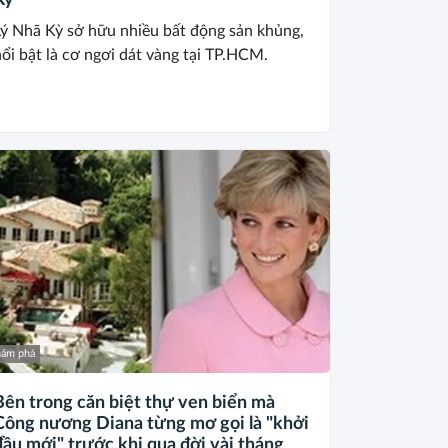
Kỳ
Lý Nhã Kỳ sở hữu nhiều bất động sản khủng,
ổi bật là cơ ngơi dát vàng tại TP.HCM.
ám phá
Bên trong căn biệt thự ven biển mà
Công nương Diana từng mơ gọi là "khởi
đầu mới" trước khi qua đời vài tháng