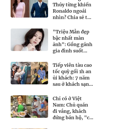
Thúy từng khiến
Ronaldo ngoái
nhìn? Chia sẻ từ
15 năm trước bất
ngờ gây sốt trở
"Triệu Mẫn đẹp
lại
bậc nhất màn
ảnh": Gồng gánh
gia đình suốt
nhiều năm vẫn bị
chồng liên lụy
Tiếp viên tàu cao
tốc quỳ gối 1h an
ủi khách: 7 năm
sau ở khách sạn 5
sao nhiều hơn ở
nhà, bay hạng
Chỉ có ở Việt
thương gia
Nam: Chủ quán
đi vắng, khách
đứng bán hộ, "cứ
lấy đi hôm khác