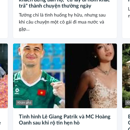
khách đứng bán hộ, "cứ lấy đi hôm khác
trả" thành chuyện thường ngày
Tưởng chỉ là tình huống hy hữu, nhưng sau
n
khi câu chuyện một cô gái đi mua nước và
gặp...
Khám phá
Kh
Tình hình Lê Giang Patrik và MC Hoàng
e
Oanh sau khi rộ tin hẹn hò