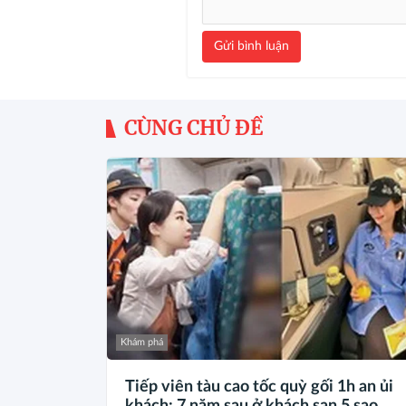
Gửi bình luận
CÙNG CHỦ ĐỀ
Khám phá
Tiếp viên tàu cao tốc quỳ gối 1h an ủi