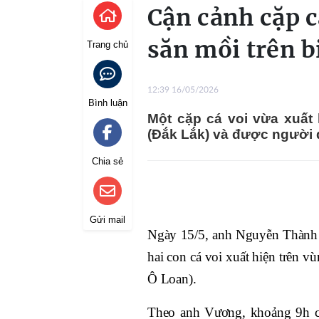
Cận cảnh cặp c
săn mồi trên 
Trang chủ
12:39 16/05/2026
Bình luận
Một cặp cá voi vừa xuất 
(Đắk Lắk) và được người đ
Chia sẻ
Gửi mail
Ngày 15/5, anh Nguyễn Thành V
hai con cá voi xuất hiện trên 
Ô Loan).
Theo anh Vương, khoảng 9h cù