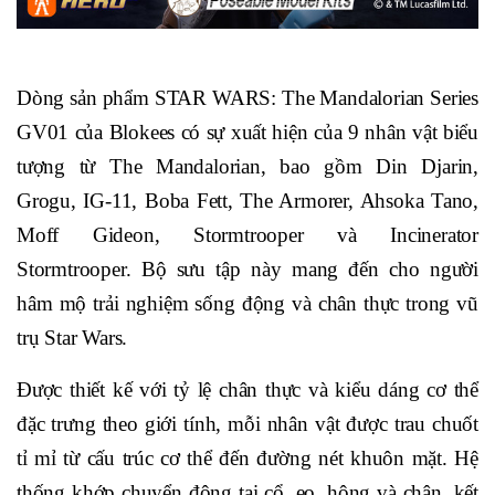
Dòng sản phẩm STAR WARS: The Mandalorian Series
GV01 của Blokees có sự xuất hiện của 9 nhân vật biểu
tượng từ The Mandalorian, bao gồm Din Djarin,
Grogu, IG-11, Boba Fett, The Armorer, Ahsoka Tano,
Moff Gideon, Stormtrooper và Incinerator
Stormtrooper. Bộ sưu tập này mang đến cho người
hâm mộ trải nghiệm sống động và chân thực trong vũ
trụ Star Wars.
Được thiết kế với tỷ lệ chân thực và kiểu dáng cơ thể
đặc trưng theo giới tính, mỗi nhân vật được trau chuốt
tỉ mỉ từ cấu trúc cơ thể đến đường nét khuôn mặt. Hệ
thống khớp chuyển động tại cổ, eo, hông và chân, kết