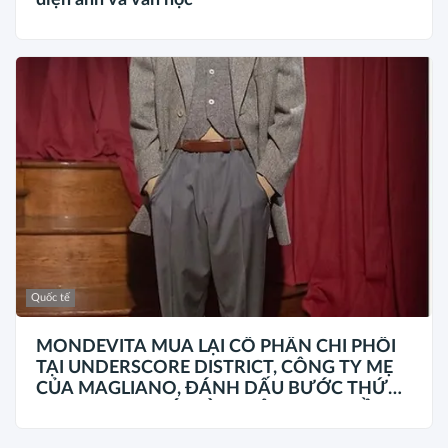
điện ảnh và văn học
Quốc tế
MONDEVITA MUA LẠI CỔ PHẦN CHI PHỐI
TẠI UNDERSCORE DISTRICT, CÔNG TY MẸ
CỦA MAGLIANO, ĐÁNH DẤU BƯỚC THỨ
HAI TRONG QUÁ TRÌNH XÂY DỰNG NỀN
TẢNG THƯƠNG HIỆU CAO CẤP MỚI CỦA Ý.