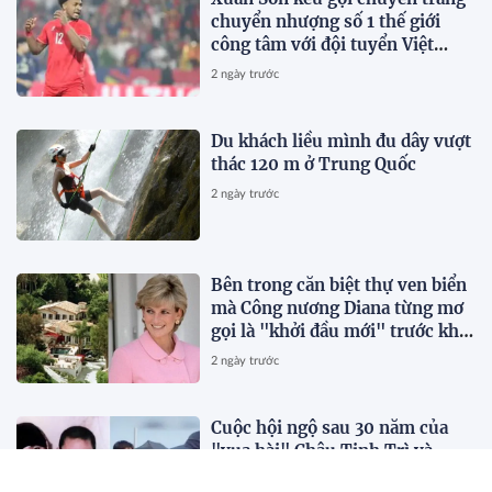
chuyển nhượng số 1 thế giới
công tâm với đội tuyển Việt
Nam
2 ngày trước
Du khách liều mình đu dây vượt
thác 120 m ở Trung Quốc
2 ngày trước
Bên trong căn biệt thự ven biển
mà Công nương Diana từng mơ
gọi là "khởi đầu mới" trước khi
qua đời vài tháng
2 ngày trước
Cuộc hội ngộ sau 30 năm của
"vua hài" Châu Tinh Trì và
Thích Tiểu Long