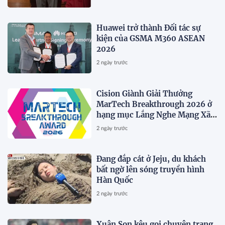
DẤU BƯỚC THỨ HAI TRONG
QUÁ TRÌNH XÂY DỰNG NỀN
TẢNG THƯƠNG HIỆU CAO CẤP
Huawei trở thành Đối tác sự
MỚI CỦA Ý.
kiện của GSMA M360 ASEAN
2026
2 ngày trước
Cision Giành Giải Thưởng
MarTech Breakthrough 2026 ở
hạng mục Lắng Nghe Mạng Xã
Hội, Phân Phối Thông Cáo Báo
2 ngày trước
Chí và Tối Ưu Hóa Công Cụ Trả
Lời (AEO)
Đang đắp cát ở Jeju, du khách
bất ngờ lên sóng truyền hình
Hàn Quốc
2 ngày trước
Xuân Son kêu gọi chuyên trang