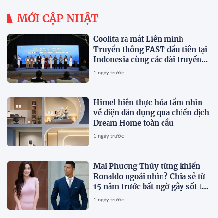
MỚI CẬP NHẬT
Coolita ra mắt Liên minh
Truyền thông FAST đầu tiên tại
Indonesia cùng các đài truyền
hình hàng đầu
1 ngày trước
Himel hiện thực hóa tầm nhìn
về điện dân dụng qua chiến dịch
Dream Home toàn cầu
1 ngày trước
Mai Phương Thúy từng khiến
Ronaldo ngoái nhìn? Chia sẻ từ
15 năm trước bất ngờ gây sốt trở
lại
1 ngày trước