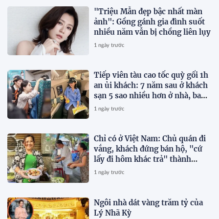
"Triệu Mẫn đẹp bậc nhất màn
ảnh": Gồng gánh gia đình suốt
nhiều năm vẫn bị chồng liên lụy
1 ngày trước
Tiếp viên tàu cao tốc quỳ gối 1h
an ủi khách: 7 năm sau ở khách
sạn 5 sao nhiều hơn ở nhà, bay
hạng thương gia
1 ngày trước
Chỉ có ở Việt Nam: Chủ quán đi
vắng, khách đứng bán hộ, "cứ
lấy đi hôm khác trả" thành
chuyện thường ngày
1 ngày trước
Ngôi nhà dát vàng trăm tỷ của
Lý Nhã Kỳ