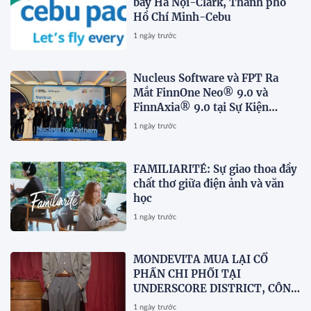
bay Hà Nội-Clark, Thành phố
Hồ Chí Minh-Cebu
1 ngày trước
Nucleus Software và FPT Ra
Mắt FinnOne Neo® 9.0 và
FinnAxia® 9.0 tại Sự Kiện
Nucleus Synapse Lần Đầu Tiên
1 ngày trước
tại Việt Nam
FAMILIARITÉ: Sự giao thoa đầy
chất thơ giữa điện ảnh và văn
học
1 ngày trước
MONDEVITA MUA LẠI CỔ
PHẦN CHI PHỐI TẠI
UNDERSCORE DISTRICT, CÔNG
TY MẸ CỦA MAGLIANO, ĐÁNH
1 ngày trước