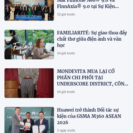
Mắt FinnOne Neo® 9.0 và
FinnAxia® 9.0 tại Sự Kiện
Nucleus Synapse Lần Đầu Tiên
13 giờ trước
tại Việt Nam
FAMILIARITÉ: Sự giao thoa đầy
chất thơ giữa điện ảnh và văn
học
14 giờ trước
MONDEVITA MUA LẠI CỔ
PHẦN CHI PHỐI TẠI
UNDERSCORE DISTRICT, CÔNG
TY MẸ CỦA MAGLIANO, ĐÁNH
14 giờ trước
DẤU BƯỚC THỨ HAI TRONG
QUÁ TRÌNH XÂY DỰNG NỀN
TẢNG THƯƠNG HIỆU CAO CẤP
Huawei trở thành Đối tác sự
MỚI CỦA Ý.
kiện của GSMA M360 ASEAN
2026
1 ngày trước