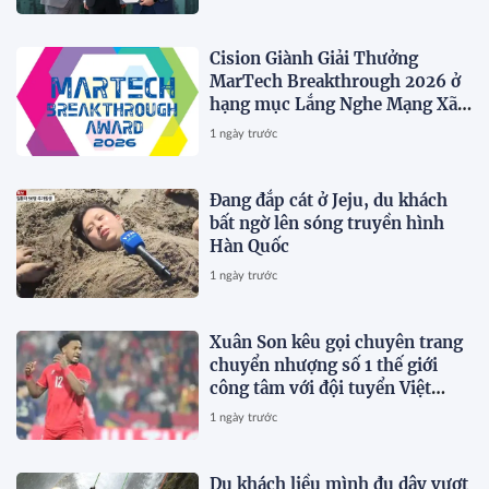
Cision Giành Giải Thưởng
MarTech Breakthrough 2026 ở
hạng mục Lắng Nghe Mạng Xã
Hội, Phân Phối Thông Cáo Báo
1 ngày trước
Chí và Tối Ưu Hóa Công Cụ Trả
Lời (AEO)
Đang đắp cát ở Jeju, du khách
bất ngờ lên sóng truyền hình
Hàn Quốc
1 ngày trước
Xuân Son kêu gọi chuyên trang
chuyển nhượng số 1 thế giới
công tâm với đội tuyển Việt
Nam
1 ngày trước
Du khách liều mình đu dây vượt