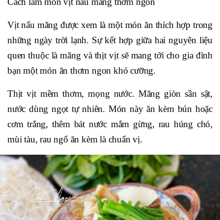
Cách làm món vịt nấu măng thơm ngon
Vịt nấu măng được xem là một món ăn thích hợp trong
những ngày trời lạnh. Sự kết hợp giữa hai nguyên liệu
quen thuộc là măng và thịt vịt sẽ mang tới cho gia đình
bạn một món ăn thơm ngon khó cưỡng.
Thịt vịt mềm thơm, mọng nước. Măng giòn sần sật,
nước dùng ngọt tự nhiên. Món này ăn kèm bún hoặc
cơm trắng, thêm bát nước mắm gừng, rau húng chó,
mùi tàu, rau ngổ ăn kèm là chuẩn vị.