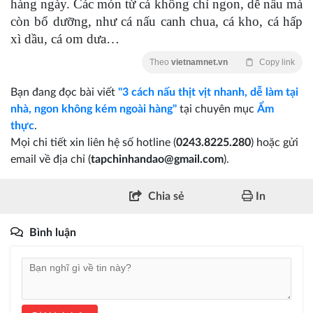
hàng ngày. Các món từ cá không chỉ ngon, dễ nấu mà
còn bổ dưỡng, như cá nấu canh chua, cá kho, cá hấp
xì dầu, cá om dưa…
Theo
vietnamnet.vn
Copy link
Bạn đang đọc bài viết
"3 cách nấu thịt vịt nhanh, dễ làm tại
nhà, ngon không kém ngoài hàng"
tại chuyên mục
Ẩm
thực
.
Mọi chi tiết xin liên hệ số hotline (
0243.8225.280
) hoặc gửi
email về địa chỉ (
tapchinhandao@gmail.com
).
Chia sẻ
In
Bình luận