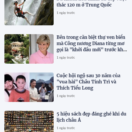
thác 120 m ở Trung Quốc
1 ngày trước
Bên trong căn biệt thự ven biển
mà Công nương Diana từng mơ
gọi là "khởi đầu mới" trước khi
qua đời vài tháng
1 ngày trước
Cuộc hội ngộ sau 30 năm của
"vua hài" Châu Tinh Trì và
Thích Tiểu Long
1 ngày trước
5 hiệu sách đẹp đáng ghé khi du
lịch châu Á
1 ngày trước