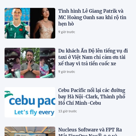
Tình hình Lê Giang Patrik và
MC Hoàng Oanh sau khi rộ tin
hẹn hò
9 giờ trước
Du khách Ấn Độ lên tiếng vụ đi
taxi ở Việt Nam chỉ cảm ơn tài
xế thay vì trả tiền cuốc xe
9 giờ trước
Cebu Pacific nối lại các đường
bay Hà Nội-Clark, Thành phố
Hồ Chí Minh-Cebu
13 giờ trước
Nucleus Software và FPT Ra