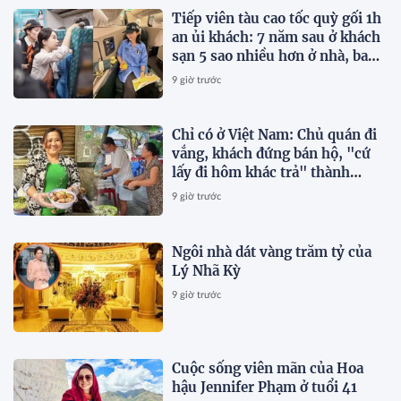
Tiếp viên tàu cao tốc quỳ gối 1h
an ủi khách: 7 năm sau ở khách
sạn 5 sao nhiều hơn ở nhà, bay
hạng thương gia
9 giờ trước
Chỉ có ở Việt Nam: Chủ quán đi
vắng, khách đứng bán hộ, "cứ
lấy đi hôm khác trả" thành
chuyện thường ngày
9 giờ trước
Ngôi nhà dát vàng trăm tỷ của
Lý Nhã Kỳ
9 giờ trước
Cuộc sống viên mãn của Hoa
hậu Jennifer Phạm ở tuổi 41